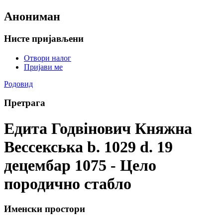
Анониман
Нисте пријављени
Отвори налог
Пријави ме
Родовид
Претрага
Едита Годвінович Княжна
Вессекська b. 1029 d. 19
децембар 1075 - Цело
породично стабло
Именски простори