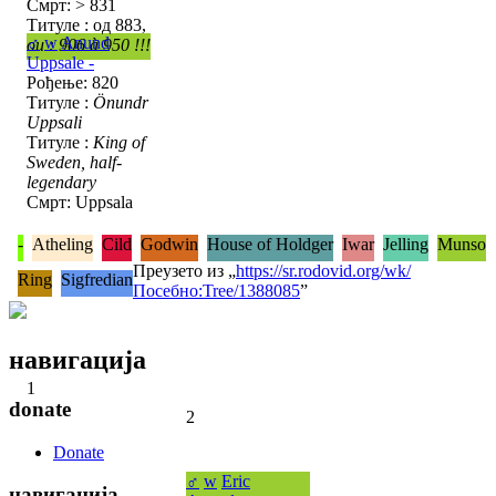
Смрт: > 831
Титуле : од 883,
♂
w
Anund
ou : 906 à 950 !!!
Uppsale -
Рођење: 820
Титуле :
Önundr
Uppsali
Титуле :
King of
Sweden, half-
legendary
Смрт: Uppsala
-
Atheling
Cild
Godwin
House of Holdger
Iwar
Jelling
Munso
Преузето из „
https://sr.rodovid.org/wk/
Ring
Sigfredian
Посебно:Tree/1388085
”
навигација
1
donate
2
Donate
♂
w
Eric
навигација