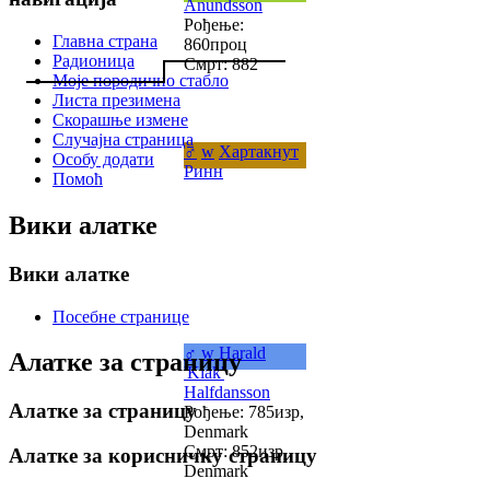
Anundsson
Рођење:
Главна страна
860проц
Радионица
Смрт: 882
Моје породично стабло
Листа презимена
Скорашње измене
Случајна страница
♂
w
Хартакнут
Особу додати
Ринн
Помоћ
Вики алатке
Вики алатке
Посебне странице
♂
w
Harald
Алатке за страницу
'Klak'
Halfdansson
Алатке за страницу
Рођење: 785изр,
Denmark
Смрт: 852изр,
Алатке за корисничку страницу
Denmark