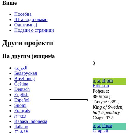
Више
Посебна
Шта води овамо
Одштампај
Подаци о страници
Други пројекти
2
На другим језицима
3
العربية
Беларуская
Brezhoneg
♂
w
Björn
Čeština
Eriksson
Deutsch
Рођење:
English
880проц
Español
Титуле : 882,
Suomi
King of Sweden,
Français
half-legendary
עברית
Смрт: 932
Bahasa Indonesia
♂
w
Горм
Italiano
Старый
日本語