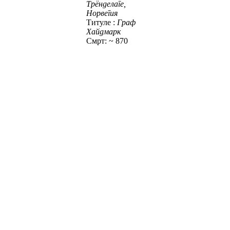
Трёнделаге,
Норвегия
Титуле :
Граф
Хайдмарк
Смрт: ~ 870