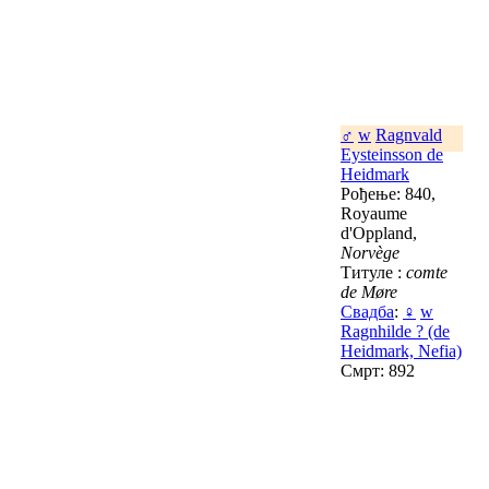
♂
w
Ragnvald
Eysteinsson de
Heidmark
Рођење: 840,
Royaume
d'Oppland,
Norvège
Титуле :
comte
de Møre
Свадба
:
♀
w
Ragnhilde ? (de
Heidmark, Nefia)
Смрт: 892