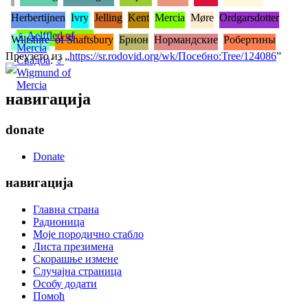
Herbertijnen
Ivry
Jelling
Kent
Mercia
Møre
Ordgarsdotter
♀
Aelffled of
Wiltshire
of Shaftsbury
Брион
Нормандские
Робертины
Mercia
Преузето из „
https://sr.rodovid.org/wk/Посебно:Tree/124086
”
Свадба
:
♂
Wigmund of
Mercia
навигација
donate
Donate
навигација
Главна страна
Радионица
Моје породично стабло
Листа презимена
Скорашње измене
Случајна страница
Особу додати
Помоћ