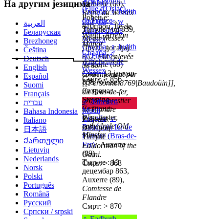
d'Oslac)
На другим језицима
Verberie (60),
(Fille d'Oslac)
Свадба
:
♀
Judith
Reine du Wessex
Рођење:
de France
Свадба
:
♂
w
العربية
810проц, Île de
Титуле : од 839,
Æthelbald de
Беларуская
Wight,
Arreton
roi du Wessex
Wessex
Brezhoneg
Manor
Свадба
:
♀
Judith
Други догађај:
Čeština
Свадба
:
♂
de France
,
862,
Fut enlevée
Deutsch
Æthelwulf de
Verberie (60)
de son
English
Wessex
Смрт: 13 јануар
consentement par
Español
Смрт: > 856
858, Wessex
[[Personne:8769|Baudoüin]],
Suomi
Сахрана:
dit Bras-de-fer,
Français
Steyning
grand Forestier
♂
Æthelred
עברית
Сахрана:
de Flandre
Mucil
Bahasa Indonesia
Winchester,
Свадба
:
♂
Рођење:
Italiano
cathédrale Old
Baudouin Ier de
805проц
日本語
Minster
Flandre (Bras-de-
Титуле :
Ქართული
Fer)
, Auxerre
Ealdorman of the
Lietuvių
(89)
Gaini.
Nederlands
Титуле : 13
Смрт: > 868
Norsk
децембар 863,
Polski
Auxerre (89),
Português
Comtesse de
Română
Flandre
Русский
Смрт: > 870
Српски / srpski
♀
Eadburh