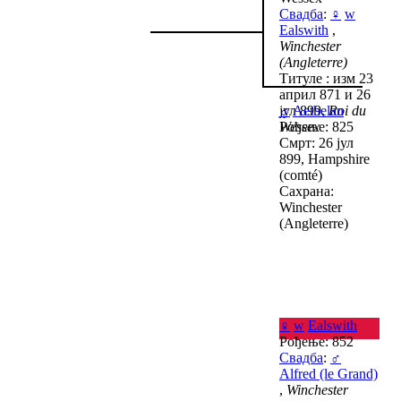
Свадба
:
♀
w
Ealswith
,
Winchester
(Angleterre)
Титуле : изм 23
април 871 и 26
јул 899,
♂
Aethelan
Roi du
Wessex
Рођење: 825
Смрт: 26 јул
899, Hampshire
(comté)
Сахрана:
Winchester
(Angleterre)
♀
w
Ealswith
Рођење: 852
Свадба
:
♂
Alfred (le Grand)
,
Winchester