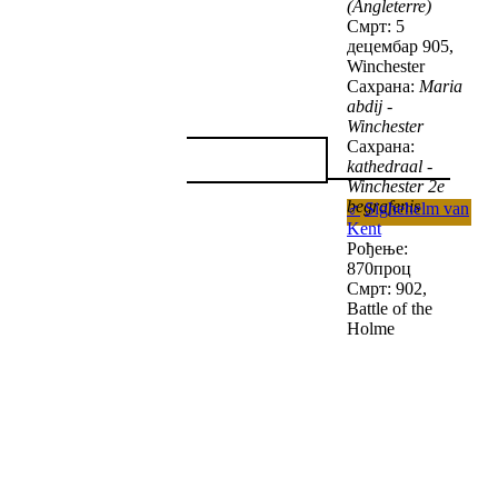
(Angleterre)
Смрт: 5
децембар 905,
Winchester
Сахрана:
Maria
abdij -
Winchester
Сахрана:
kathedraal -
Winchester 2e
begrafenis
♂
Sighehelm van
Kent
Рођење:
870проц
Смрт: 902,
Battle of the
Holme