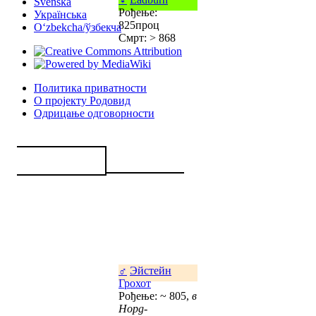
Svenska
Рођење:
Українська
825проц
Oʻzbekcha/ўзбекча
Смрт: > 868
Политика приватности
О пројекту Родовид
Одрицање одговорности
♂
Эйстейн
Грохот
Рођење: ~ 805,
в
Норд-