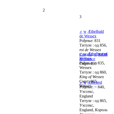
2
3
♂
w
Æthelbald
de Wessex
Рођење: 831
Титуле : од 856,
roi de Wessex
♂
w
Æthelbert of
Свадба
:
♀
Judith
Wessex
de France
Рођење: ~ 835,
Смрт: 860
Wessex
Титуле : од 860,
King of Wessex
Смрт: 865,
♂
w
Æthelred
Wessex
Рођење: ~ 840,
Уэссекс,
England
Титуле : од 865,
Уэссекс,
England,
Король