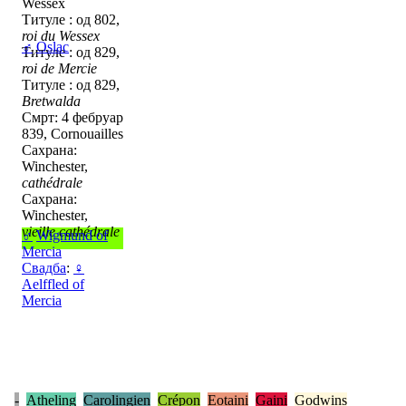
Wessex
Титуле : од 802,
roi du Wessex
♂
Oslac
Титуле : од 829,
roi de Mercie
Титуле : од 829,
Bretwalda
Смрт: 4 фебруар
839, Cornouailles
Сахрана:
Winchester,
cathédrale
Сахрана:
Winchester,
vieille cathédrale
♂
Wigmund of
Mercia
Свадба
:
♀
Aelffled of
Mercia
-
Atheling
Carolingien
Crépon
Eotaini
Gaini
Godwins