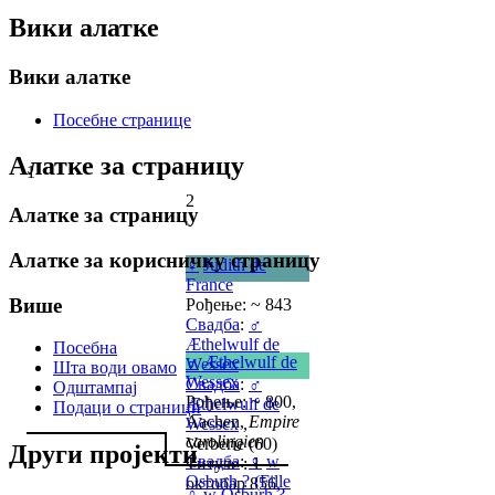
Вики алатке
Вики алатке
Посебне странице
Алатке за страницу
1
2
Алатке за страницу
Алатке за корисничку страницу
♀
Judith de
France
Више
Рођење: ~ 843
Свадба
:
♂
Æthelwulf de
Посебна
♂
Æthelwulf de
Wessex
Шта води овамо
Wessex
Свадба
:
♂
Одштампај
Рођење: ~ 800,
Æthelwulf de
Подаци о страници
Aachen,
Empire
Wessex
,
carolingien
Verberie (60)
Други пројекти
Свадба
:
♀
w
Титуле : 1
Osburh ? (Fille
октобар 856,
♀
w
Osburh ?