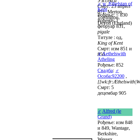
Уэссекса
♂
w
Æthelstan of
Смрт: 23 април
Kent
871, Merton,
Рођење: < 830
Torrington,
Рођење: 1
Devon (England)
фебруар 831,
pigale
Титуле : од,
King of Kent
Смрт: изм 851 и
♀
Aethelswith
856
Atheling
Рођење: 852
Свадба
:
♂
Особа:92200
,
[[wk:fr:Æthelswith|W
Смрт: 5
децембар 905
♂
Alfred (le
Grand)
Рођење: изм 848
и 849, Wantage,
Berkshire,
Wessex