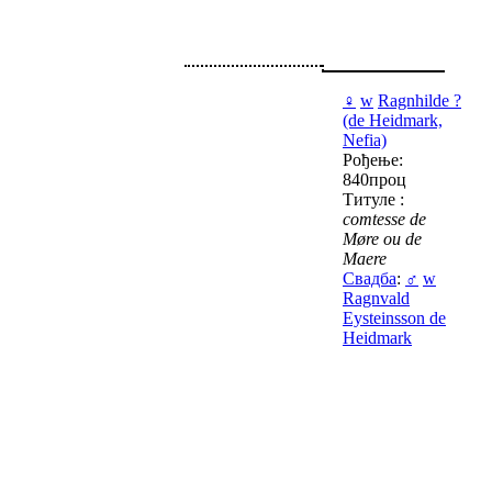
♀
w
Ragnhilde ?
(de Heidmark,
Nefia)
Рођење:
840проц
Титуле :
comtesse de
Møre ou de
Maere
Свадба
:
♂
w
Ragnvald
Eysteinsson de
Heidmark