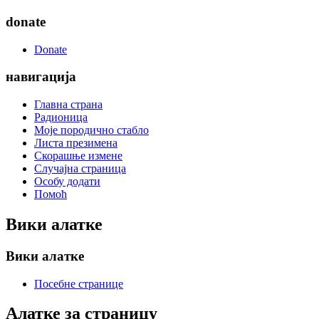
donate
Donate
навигација
Главна страна
Радионица
Моје породично стабло
Листа презимена
Скорашње измене
Случајна страница
Особу додати
Помоћ
Вики алатке
Вики алатке
Посебне странице
Алатке за страницу