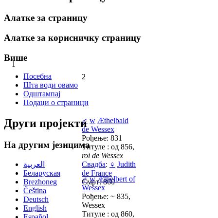
Алатке за страницу
Алатке за корисничку страницу
Више
1
Посебна
2
Шта води овамо
Одштампај
Подаци о страници
♂
w
Æthelbald
Други пројекти
de Wessex
Рођење: 831
На другим језицима
Титуле : од 856,
roi de Wessex
العربية
Свадба
:
♀
Judith
Беларуская
de France
♂
w
Æthelbert of
Brezhoneg
Смрт: 860
Wessex
Čeština
Рођење: ~ 835,
Deutsch
Wessex
English
Титуле : од 860,
Español