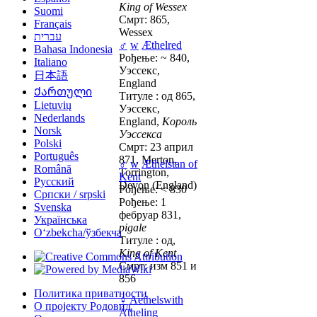
King of Wessex
Suomi
Смрт: 865,
Français
Wessex
עברית
♂
w
Æthelred
Bahasa Indonesia
Рођење: ~ 840,
Italiano
Уэссекс,
日本語
England
Ქართული
Титуле : од 865,
Lietuvių
Уэссекс,
Nederlands
England,
Король
Norsk
Уэссекса
Polski
Смрт: 23 април
Português
871, Merton,
♂
w
Æthelstan of
Română
Torrington,
Kent
Русский
Devon (England)
Рођење: < 830
Српски / srpski
Рођење: 1
Svenska
фебруар 831,
Українська
pigale
Oʻzbekcha/ўзбекча
Титуле : од,
King of Kent
Смрт: изм 851 и
856
Политика приватности
♀
Aethelswith
О пројекту Родовид
Atheling