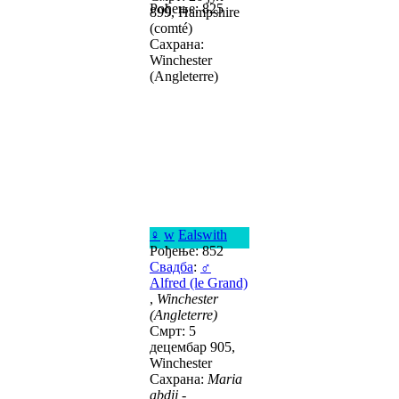
Рођење: 825
899, Hampshire
(comté)
Сахрана:
Winchester
(Angleterre)
♀
w
Ealswith
Рођење: 852
Свадба
:
♂
Alfred (le Grand)
,
Winchester
(Angleterre)
Смрт: 5
децембар 905,
Winchester
Сахрана:
Maria
abdij -