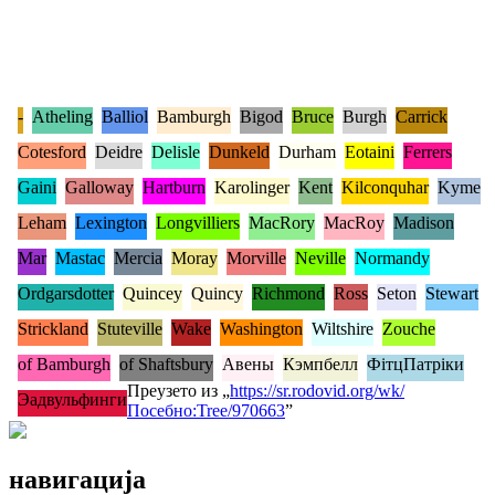
-
Atheling
Balliol
Bamburgh
Bigod
Bruce
Burgh
Carrick
Cotesford
Deidre
Delisle
Dunkeld
Durham
Eotaini
Ferrers
Gaini
Galloway
Hartburn
Karolinger
Kent
Kilconquhar
Kyme
Leham
Lexington
Longvilliers
MacRory
MacRoy
Madison
Mar
Mastac
Mercia
Moray
Morville
Neville
Normandy
Ordgarsdotter
Quincey
Quincy
Richmond
Ross
Seton
Stewart
Strickland
Stuteville
Wake
Washington
Wiltshire
Zouche
of Bamburgh
of Shaftsbury
Авены
Кэмпбелл
ФітцПатріки
Преузето из „
https://sr.rodovid.org/wk/
Эадвульфинги
Посебно:Tree/970663
”
навигација