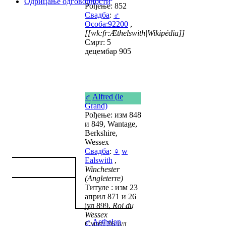
Одрицање одговорности
Рођење: 852
Свадба
:
♂
Особа:92200
,
[[wk:fr:Æthelswith|Wikipédia]]
Смрт: 5
децембар 905
♂
Alfred (le
Grand)
Рођење: изм 848
и 849, Wantage,
Berkshire,
Wessex
Свадба
:
♀
w
Ealswith
,
Winchester
(Angleterre)
Титуле : изм 23
април 871 и 26
јул 899,
Roi du
Wessex
♂
Aethelan
Смрт: 26 јул