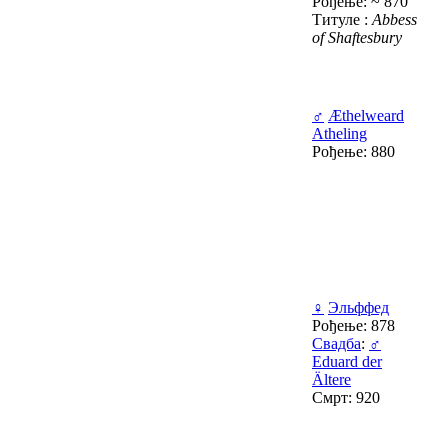
Рођење: ~ 870
Титуле :
Abbess
of Shaftesbury
♂
Æthelweard
Atheling
Рођење: 880
♀
Эльффед
Рођење: 878
Свадба
:
♂
Eduard der
Ältere
Смрт: 920