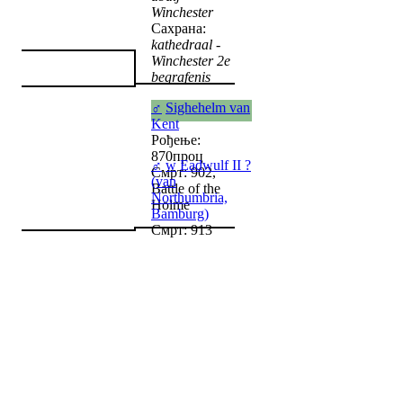
Winchester
Сахрана:
kathedraal -
Winchester 2e
begrafenis
♂
Sighehelm van
Kent
Рођење:
870проц
♂
w
Eadwulf II ?
Смрт: 902,
(van
Battle of the
Northumbria,
Holme
Bamburg)
Смрт: 913