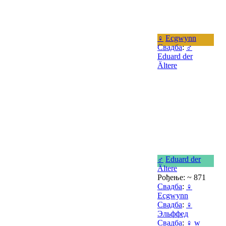
♀
Ecgwynn
Свадба
:
♂
Eduard der
Ältere
♂
Eduard der
Ältere
Рођење: ~ 871
Свадба
:
♀
Ecgwynn
Свадба
:
♀
Эльффед
Свадба
:
♀
w