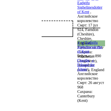
Eadgifu
Sighelinesdotter
of Kent
,
Английское
королевство
Смрт: 17 јул
924, Farndon
(Cheshire),
Cheshire,
♀
w
Eadgifu
England,
Sighelinesdotter
Farndon on Dee
of Kent
Сахрана:
Рођење: < 890
Winchester
Свадба
:
♂
(Angleterre),
Eduard der
Hampshire
Ältere
,
(comté), England
Английское
королевство
Смрт: 26 август
968
Сахрана:
Canterbury
(Kent)