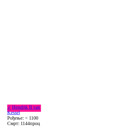
♂
Hendrik II van
Kessel
Рођење: < 1100
Смрт: 1144проц