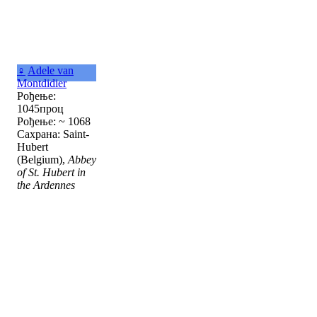
♀
Adele van
Montdidier
Рођење:
1045проц
Рођење: ~ 1068
Сахрана: Saint-
Hubert
(Belgium),
Abbey
of St. Hubert in
the Ardennes