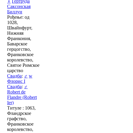
♀
Гертруда
Саксонская
Биллун
Рођење: од
1028,
Швайнфурт,
Нижняя
Франкония,
Баварское
герцогство,
Франковское
королевство,
Святое Римское
царство
Свадба
:
♂
w
Флорис I
Свадба
:
♂
Robert de
Flandre (Robert
Ier)
Титуле : 1063,
Фландрское
графство,
Франковское
королевство,