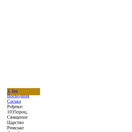
♀
Іда
Воєводиня
Саська
Рођење:
1035проц,
Священне
Царство
Римське