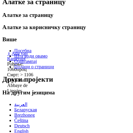
Алатке за страницу
Алатке за страницу
Алатке за корисничку страницу
Више
Посебна
♀
Ada van
Шта води овамо
Ramerupt
Одштампај
Рођење:
Подаци о страници
1060проц
Смрт: > 1106
Други пројекти
Сахрана:
Abbaye de
Liessies
На другим језицима
العربية
Беларуская
Brezhoneg
Čeština
Deutsch
English