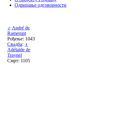
Одрицање одговорности
♂
André de
Ramerupt
Рођење: 1043
Свадба
:
♀
Adélaïde de
Traynel
Смрт: 1105