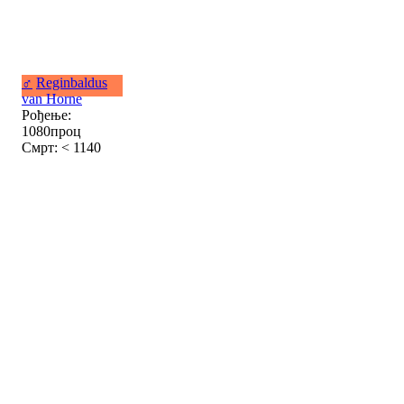
♂
Reginbaldus
van Horne
Рођење:
1080проц
Смрт: < 1140