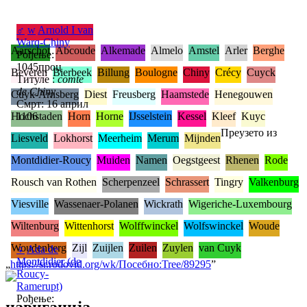
♂
w
Arnold I van
Warq-Chiny
Aarschot
Abcoude
Alkemade
Almelo
Amstel
Arler
Berghe
Рођење:
1045проц
Beveren
Bierbeek
Billung
Boulogne
Chiny
Crécy
Cuyck
Титуле :
comte
de Chiny
Cuyk-Arnsberg
Diest
Freusberg
Haamstede
Henegouwen
Смрт: 16 април
Hochstaden
1106
Horn
Horne
IJsselstein
Kessel
Kleef
Kuyc
Преузето из
Liesveld
Lokhorst
Meerheim
Merum
Mijnden
Montdidier-Roucy
Muiden
Namen
Oegstgeest
Rhenen
Rode
Rousch van Rothen
Scherpenzeel
Schrassert
Tingry
Valkenburg
Viesville
Wassenaer-Polanen
Wickrath
Wigeriche-Luxembourg
Wiltenburg
Wittenhorst
Wolffwinckel
Wolfswinckel
Woude
Woudenberg
Zijl
Zuijlen
Zuilen
Zuylen
van Cuyk
♀
Ada de
Montdidier (de
„
https://sr.rodovid.org/wk/Посебно:Tree/89295
”
Roucy-
Ramerupt)
Рођење:
навигација