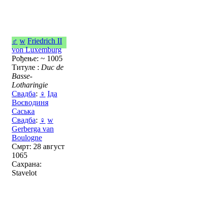
♂
w
Friedrich II
von Luxemburg
Рођење: ~ 1005
Титуле :
Duc de
Basse-
Lotharingie
Свадба
:
♀
Іда
Воєводиня
Саська
Свадба
:
♀
w
Gerberga van
Boulogne
Смрт: 28 август
1065
Сахрана:
Stavelot