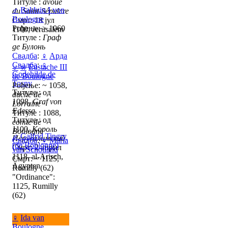
Титуле :
avoué
♂
Balduin I von
du Saint-Sépulcre
Boulogne
Смрт: 18 јул
Рођење: > 1060
1100, Jerusalem
Титуле :
Граф
де Булонь
Свадба
:
♀
Арда
Свадба
:
♀
♂
w
Eustache III
Godehilde de
de Boulogne
Tosny
Рођење: ~ 1058,
Титуле : од
duché de
1098,
Graf von
Lorraine
Edessa
Титуле : 1088,
Титуле : од
comte de
1100,
Король
Boulogne
♂
Galfrid Tingry
Иерусалимский
Свадба
:
♀
Maria
(de Boulogne)
Смрт: 2 април
van Schotland
1118, al-Arisch,
Смрт: ~ 1125,
Ägypten
Rumilly (62)
"Ordinance":
1125, Rumilly
(62)
♀
Ida van
Boulogne