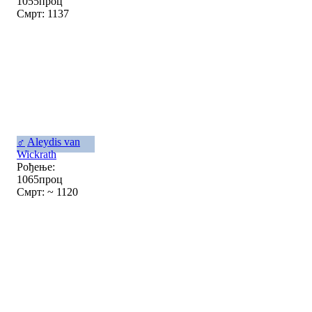
1055проц
Смрт: 1137
♂
Aleydis van
Wickrath
Рођење:
1065проц
Смрт: ~ 1120