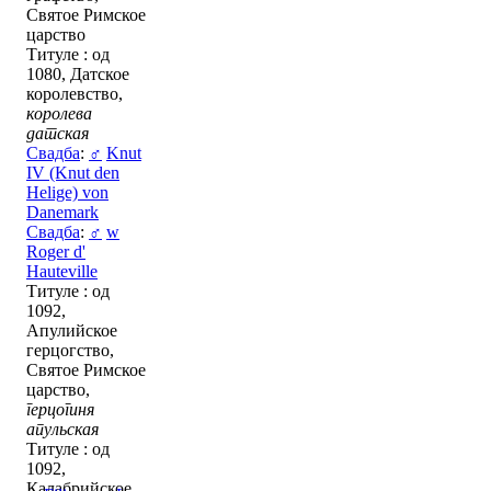
Святое Римское
царство
Титуле : од
1080, Датское
королевство,
королева
датская
Свадба
:
♂
Knut
IV (Knut den
Helige) von
Danemark
Свадба
:
♂
w
Roger d'
Hauteville
Титуле : од
1092,
Апулийское
герцогство,
Святое Римское
царство,
герцогиня
апульская
Титуле : од
1092,
Калабрийское