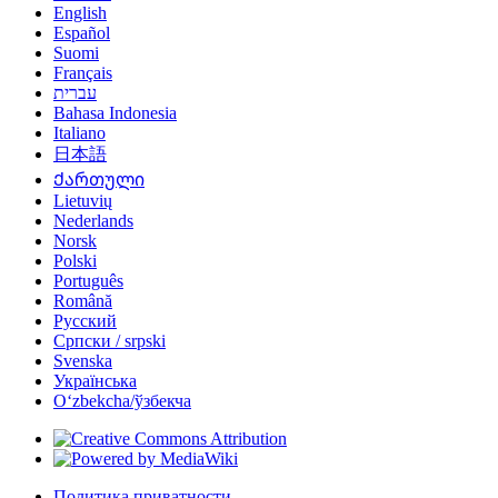
English
Español
Suomi
Français
עברית
Bahasa Indonesia
Italiano
日本語
Ქართული
Lietuvių
Nederlands
Norsk
Polski
Português
Română
Русский
Српски / srpski
Svenska
Українська
Oʻzbekcha/ўзбекча
Политика приватности