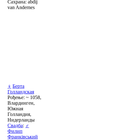
Сахрана: abdij
van Andernes
♀
Берта
Голландская
Рођење: ~ 1058,
Влардинген,
Южная
Голландия,
Нидерланды
Свадба
:
♂
Филип
Франківський