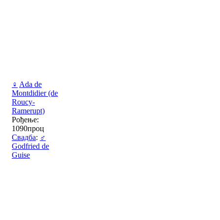
♀
Ada de
Montdidier (de
Roucy-
Ramerupt)
Рођење:
1090проц
Свадба
:
♂
Godfried de
Guise