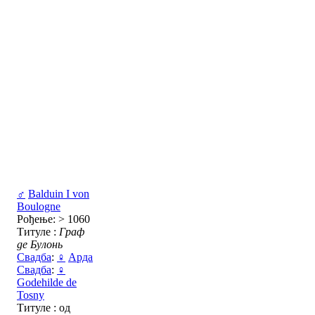
♂
Balduin I von
Boulogne
Рођење: > 1060
Титуле :
Граф
де Булонь
Свадба
:
♀
Арда
Свадба
:
♀
Godehilde de
Tosny
Титуле : од