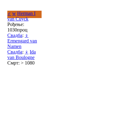
♂
w
Herman I
van Cuyck
Рођење:
1030проц
Свадба
:
♀
Ermengard van
Namen
Свадба
:
♀
Ida
van Boulogne
Смрт: > 1080