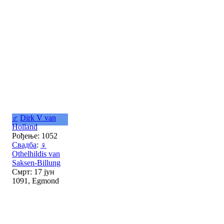
♂
Dirk V van
Holland
Рођење: 1052
Свадба
:
♀
Othelhildis van
Saksen-Billung
Смрт: 17 јун
1091, Egmond