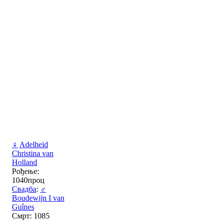
♀
Adelheid
Christina van
Holland
Рођење:
1040проц
Свадба
:
♂
Boudewijn I van
Guînes
Смрт: 1085