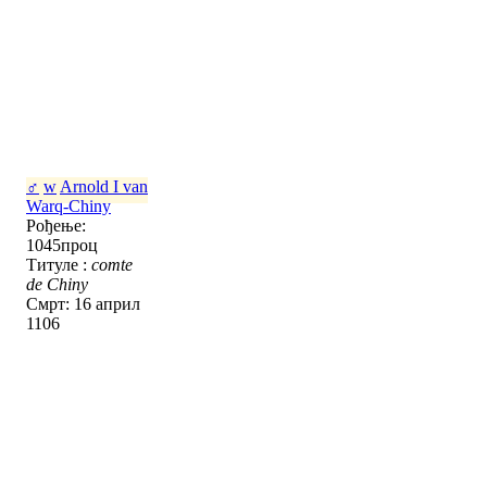
♂
w
Arnold I van
Warq-Chiny
Рођење:
1045проц
Титуле :
comte
de Chiny
Смрт: 16 април
1106