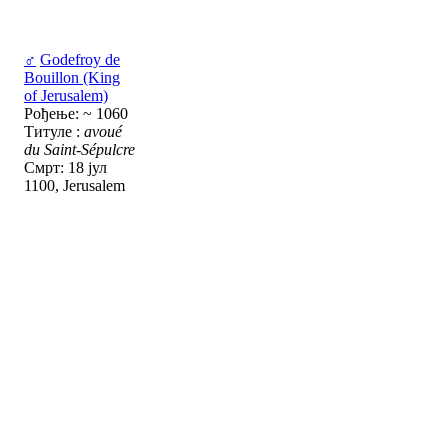
♂
Godefroy de
Bouillon (King
of Jerusalem)
Рођење: ~ 1060
Титуле :
avoué
du Saint-Sépulcre
Смрт: 18 јул
1100, Jerusalem