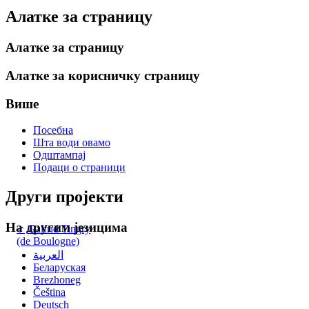
Алатке за страницу
Алатке за страницу
Алатке за корисничку страницу
Више
Посебна
Шта води овамо
Одштампај
Подаци о страници
Други пројекти
На другим језицима
♂
Galfrid Tingry
(de Boulogne)
العربية
Беларуская
Brezhoneg
Čeština
Deutsch