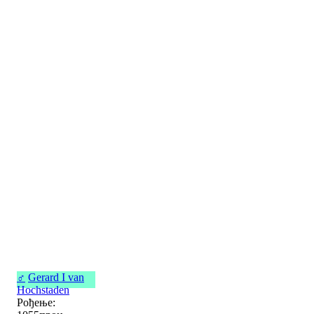
♂
Gerard I van
Hochstaden
Рођење: