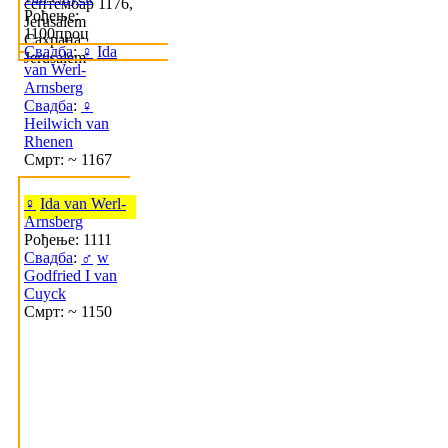
септембар 1176,
Рођење:
Jerusalem
1100проц
Сахрана:
Свадба
:
♀
Ida
Jerusalem
van Werl-
Arnsberg
Свадба
:
♀
Heilwich van
Rhenen
Смрт: ~ 1167
♀
Ida van Werl-
Arnsberg
Рођење: 1111
Свадба
:
♂
w
Godfried I van
Cuyck
Смрт: ~ 1150