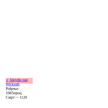
♂
Aleydis van
Wickrath
Рођење:
1065проц
Смрт: ~ 1120