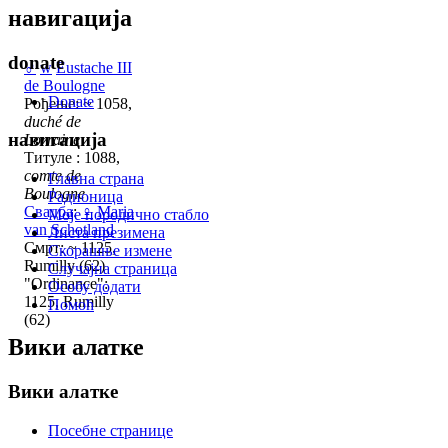
навигација
donate
♂
w
Eustache III
de Boulogne
Donate
Рођење: ~ 1058,
duché de
навигација
Lorraine
Титуле : 1088,
comte de
Главна страна
Boulogne
Радионица
Свадба
:
♀
Maria
Моје породично стабло
van Schotland
Листа презимена
Смрт: ~ 1125,
Скорашње измене
Rumilly (62)
Случајна страница
"Ordinance":
Особу додати
1125, Rumilly
Помоћ
(62)
Вики алатке
Вики алатке
Посебне странице