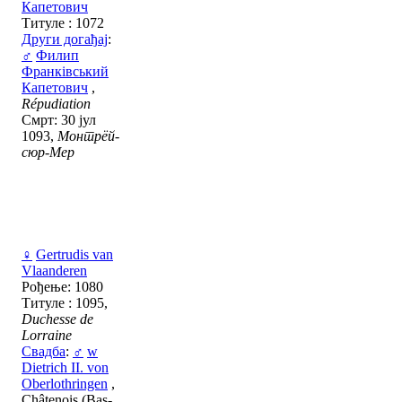
Капетович
Титуле : 1072
Други догађај
:
♂
Филип
Франківський
Капетович
,
Répudiation
Смрт: 30 јул
1093,
Монтрёй-
сюр-Мер
♀
Gertrudis van
Vlaanderen
Рођење: 1080
Титуле : 1095,
Duchesse de
Lorraine
Свадба
:
♂
w
Dietrich II. von
Oberlothringen
,
Châtenois (Bas-