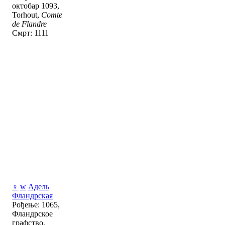
октобар 1093,
Torhout,
Comte
de Flandre
Смрт: 1111
♀
w
Адель
Фландрская
Рођење: 1065,
Фландрское
графство,