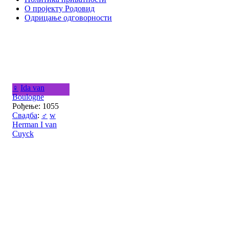
О пројекту Родовид
Одрицање одговорности
♀
Ida van
Boulogne
Рођење: 1055
Свадба
:
♂
w
Herman I van
Cuyck