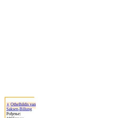
♀
Othelhildis van
Saksen-Billung
Рођење: