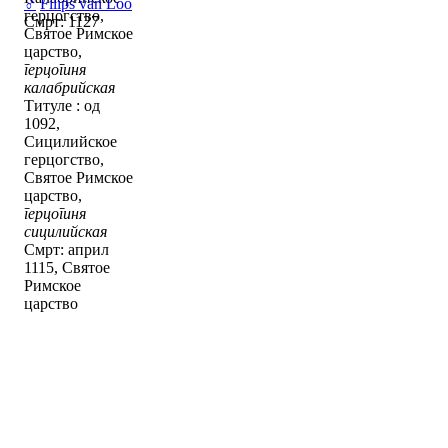
♂
Filips van Loo
герцогство,
Смрт: 1127
Святое Римское
царство,
герцогиня
калабрийская
Титуле : од
1092,
Сицилийское
герцогство,
Святое Римское
царство,
герцогиня
сицилийская
Смрт: април
1115, Святое
Римское
царство