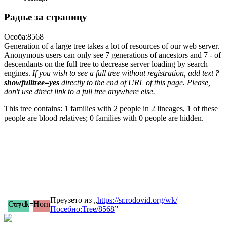
Радње за страницу
Особа:8568
Generation of a large tree takes a lot of resources of our web server.
Anonymous users can only see 7 generations of ancestors and 7 - of
descendants on the full tree to decrease server loading by search
engines.
If you wish to see a full tree without registration, add text
?
showfulltree=yes
directly to the end of URL of this page. Please,
don't use direct link to a full tree anywhere else.
This tree contains: 1 families with 2 people in 2 lineages, 1 of these
people are blood relatives; 0 families with 0 people are hidden.
Преузето из „
https://sr.rodovid.org/wk/
Cuyck
== 1 ==
Horn
Посебно:Tree/8568
”