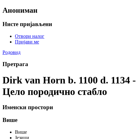
Анониман
Нисте пријављени
Отвори налог
Пријави ме
Родовид
Претрага
Dirk van Horn b. 1100 d. 1134 -
Цело породично стабло
Именски простори
Више
Више
Језици