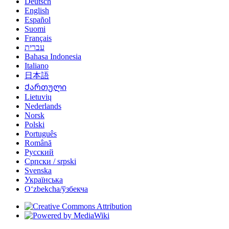
Deutsch
English
Español
Suomi
Français
עברית
Bahasa Indonesia
Italiano
日本語
Ქართული
Lietuvių
Nederlands
Norsk
Polski
Português
Română
Русский
Српски / srpski
Svenska
Українська
Oʻzbekcha/ўзбекча