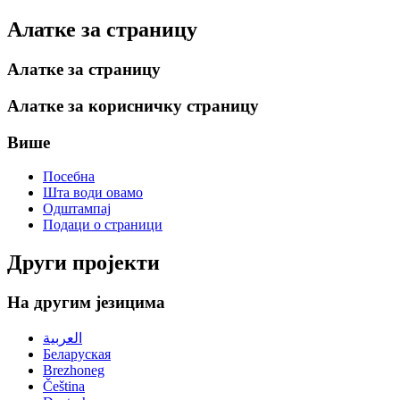
Алатке за страницу
Алатке за страницу
Алатке за корисничку страницу
Више
Посебна
Шта води овамо
Одштампај
Подаци о страници
Други пројекти
На другим језицима
العربية
Беларуская
Brezhoneg
Čeština