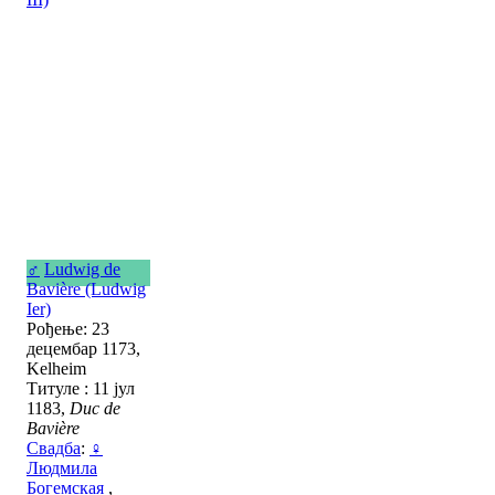
♂
Ludwig de
Bavière (Ludwig
Ier)
Рођење: 23
децембар 1173,
Kelheim
Титуле : 11 јул
1183,
Duc de
Bavière
Свадба
:
♀
Людмила
Богемская
,