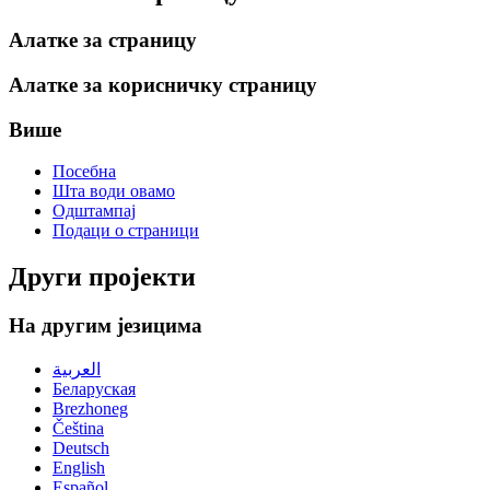
Алатке за страницу
Алатке за корисничку страницу
Више
Посебна
Шта води овамо
Одштампај
Подаци о страници
Други пројекти
На другим језицима
العربية
Беларуская
Brezhoneg
Čeština
Deutsch
English
Español