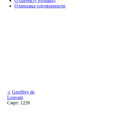
О пројекту Родовид
Одрицање одговорности
♂
Geoffrey de
Louvain
Смрт: 1226