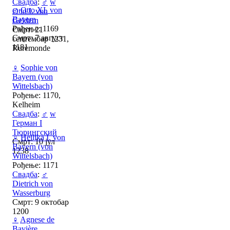
Свадба
:
♂
w
♂
Otto XI. von
Otto I. von
Bayern
Geldern
Рођење: 1169
Смрт: 21
Смрт: 7 август
септембар 1231,
1181
Ruremonde
♀
Sophie von
Bayern (von
Wittelsbach)
Рођење: 1170,
Kelheim
Свадба
:
♂
w
Герман I
Тюрингский
♀
Heilika I. von
Смрт: 10 јул
Bayern (von
1238
Wittelsbach)
Рођење: 1171
Свадба
:
♂
Dietrich von
Wasserburg
Смрт: 9 октобар
1200
♀
Agnese de
Bavière