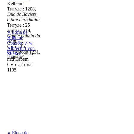
Kelheim
Титуле : 1208,
Duc de Bavière,
à titre héréditaire
Титуле : 25
април 1214,
♀
Sofia de
Comte palatin du
Bohême
Rhin
Свадба
:
♂
w
Смрт: 15
Albrecht I von
септембар 1231,
Meißen
, Ústí
Kelheim
nad Labem
Смрт: 25 мај
1195
♀
Elena de