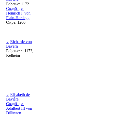
Рођење: 1172
Свадба
:
♂
Heinrich I. von
Plain-Hardegg
Смрт: 1200
♀
Richarde von
Bayern
Рођење: ~ 1173,
Kelheim
♀
Elisabeth de
Bavière
Свадба
:
♂
Adalbert III von
Dillingen