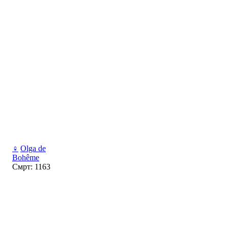
♀
Olga de
Bohême
Смрт: 1163