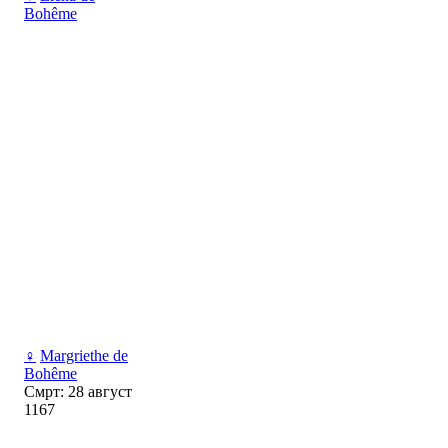
Bohême
♀
Margriethe de
Bohême
Смрт: 28 август
1167