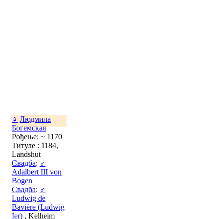
♀
Людмила
Богемская
Рођење: ~ 1170
Титуле : 1184,
Landshut
Свадба
:
♂
Adalbert III von
Bogen
Свадба
:
♂
Ludwig de
Bavière (Ludwig
Ier)
, Kelheim