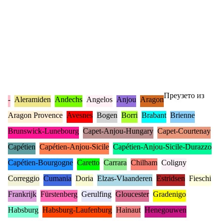
Преузето из
-
Aleramiden
Andechs
Angelos
Anjou
Aragon
Aragon Provence
Avesnes
Bogen
Borri
Brabant
Brienne
Brunswick-Lunebourg
Capet-Anjou-Hungary
Capet-Courtenay
Capétien
Capétien-Anjou-Sicile
Capétien-Anjou-Sicile-Durazzo
Capétien-Bourgogne
Caretto
Carrara
Chilham
Coligny
Correggio
Cumania
Doria
Elzas-Vlaanderen
Estridsen
Fieschi
Frankrijk
Fürstenberg
Gerulfing
Gloucester
Gradenigo
Habsburg
Habsburg-Laufenburg
Hainaut
Henegouwen