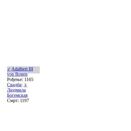
♂
Adalbert III
von Bogen
Рођење: 1165
Свадба
:
♀
Людмила
Богемская
Смрт: 1197