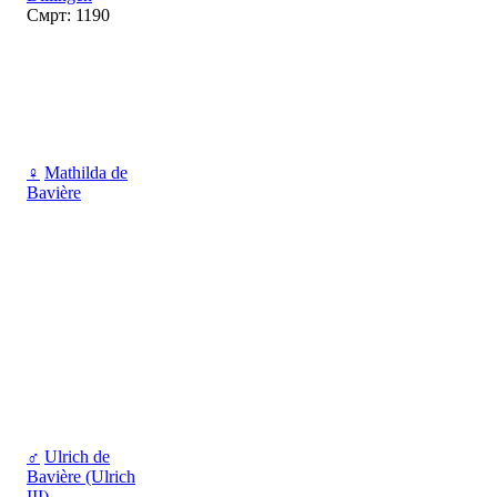
Смрт: 1190
♀
Mathilda de
Bavière
♂
Ulrich de
Bavière (Ulrich
III)