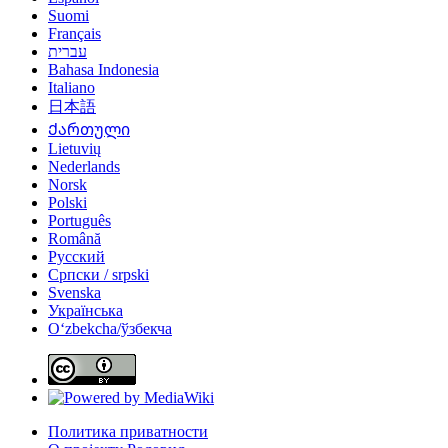
Suomi
Français
עברית
Bahasa Indonesia
Italiano
日本語
Ქართული
Lietuvių
Nederlands
Norsk
Polski
Português
Română
Русский
Српски / srpski
Svenska
Українська
Oʻzbekcha/ўзбекча
Политика приватности