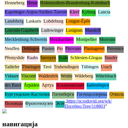
Henneberg
Hesse
Hohenzollern-Brandenburg-Kulmbach
Kapetinger-Anjou-Sizilien-Tarente
Kleef
Kyburg
Lancia
Landsberg
Laskaris
Lobdeburg
Longue-Épée
Louvain-Gaasbeek
Ludowinger
Lusignan
Mandelli
Mecklenburg-Schwerin
Meinhardiner
Montpellier
Morosini
Neuffen
Oettingen
Piasten
Pio
Pirovano
Plantagenet
Provence
Přemyslide
Raabs
Savoyen
Scala
Schlesien-Glogau
Staufer
Taillefer
Thüringen
Tirol
Truhendingen
Tübingen
Urach
Vidaure
Visconti
Waldenfels
Wettin
Wildeberg
Wittelsbach
des Baux
Árpáden
Артуа
Асканианские
Бабенберги
Бургундские-Кастилия
Гогенберги
Гогенцоллерны
Отвиль
„
https://sr.rodovid.org/wk/
Половцы
Фронтенхузен
Эсте
Посебно:Tree/118803
”
навигација