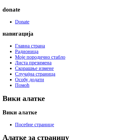
donate
Donate
навигација
Главна страна
Радионица
Моје породично стабло
Листа презимена
Скорашње измене
Случајна страница
Особу додати
Помоћ
Вики алатке
Вики алатке
Посебне странице
Алатке за страницу