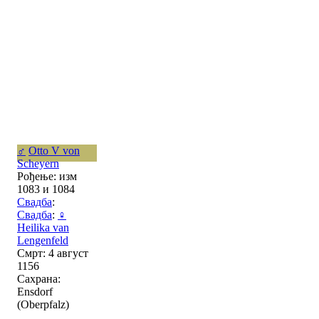
♂
Otto V von
Scheyern
Рођење: изм
1083 и 1084
Свадба
:
Свадба
:
♀
Heilika van
Lengenfeld
Смрт: 4 август
1156
Сахрана:
Ensdorf
(Oberpfalz)