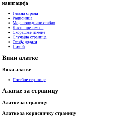
навигација
Главна страна
Радионица
Моје породично стабло
Листа презимена
Скорашње измене
Случајна страница
Особу додати
Помоћ
Вики алатке
Вики алатке
Посебне странице
Алатке за страницу
Алатке за страницу
Алатке за корисничку страницу