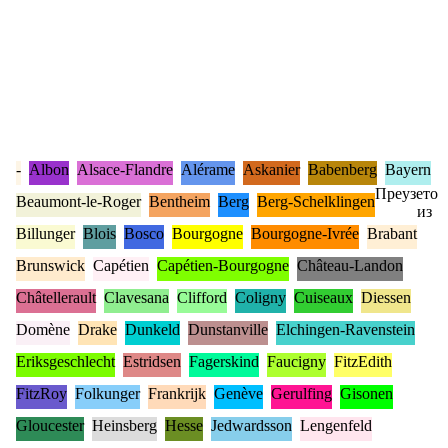
-
Albon
Alsace-Flandre
Alérame
Askanier
Babenberg
Bayern
Преузето
Beaumont-le-Roger
Bentheim
Berg
Berg-Schelklingen
из
Billunger
Blois
Bosco
Bourgogne
Bourgogne-Ivrée
Brabant
Brunswick
Capétien
Capétien-Bourgogne
Château-Landon
Châtellerault
Clavesana
Clifford
Coligny
Cuiseaux
Diessen
Domène
Drake
Dunkeld
Dunstanville
Elchingen-Ravenstein
Eriksgeschlecht
Estridsen
Fagerskind
Faucigny
FitzEdith
FitzRoy
Folkunger
Frankrijk
Genève
Gerulfing
Gisonen
Gloucester
Heinsberg
Hesse
Jedwardsson
Lengenfeld