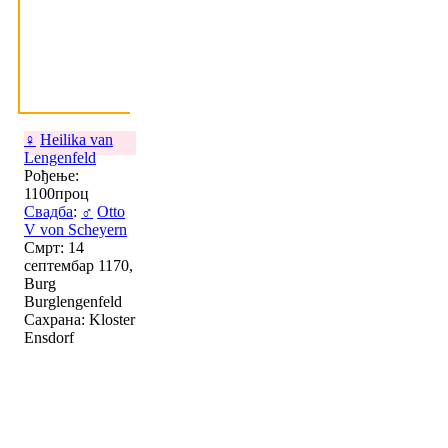
♀
Heilika van
Lengenfeld
Рођење:
1100проц
Свадба
:
♂
Otto
V von Scheyern
Смрт: 14
септембар 1170,
Burg
Burglengenfeld
Сахрана: Kloster
Ensdorf