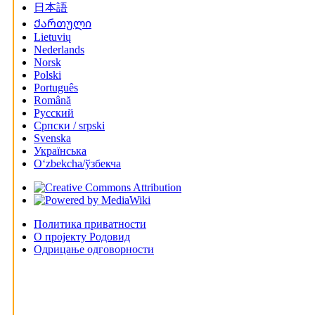
日本語
Ქართული
Lietuvių
Nederlands
Norsk
Polski
Português
Română
Русский
Српски / srpski
Svenska
Українська
Oʻzbekcha/ўзбекча
Политика приватности
О пројекту Родовид
Одрицање одговорности