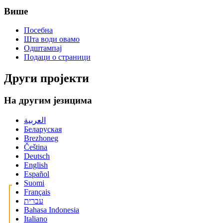
Више
Посебна
Шта води овамо
Одштампај
Подаци о страници
Други пројекти
На другим језицима
العربية
Беларуская
Brezhoneg
Čeština
Deutsch
English
Español
Suomi
Français
עברית
Bahasa Indonesia
Italiano