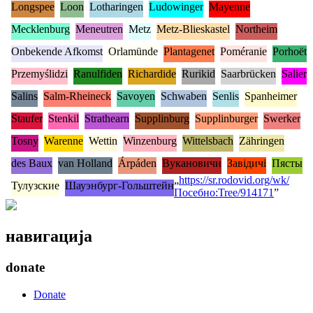
Longspee
Loon
Lotharingen
Ludowinger
Mayenne
Mecklenburg
Meneutren
Metz
Metz-Blieskastel
Northeim
Onbekende Afkomst
Orlamünde
Plantagenet
Poméranie
Porhoët
Przemyślidzi
Ranulfiden
Richardide
Rurikid
Saarbrücken
Salier
Salins
Salm-Rheineck
Savoyen
Schwaben
Senlis
Spanheimer
Staufer
Stenkil
Strathearn
Supplinburg
Supplinburger
Swerker
Tosny
Warenne
Wettin
Winzenburg
Wittelsbach
Zähringen
des Baux
van Holland
Árpáden
Вукановичи
Завідичі
Пясты
„
https://sr.rodovid.org/wk/
Тулузские
Шауэнбург-Гольштейн
Посебно:Tree/914171
”
навигација
donate
Donate