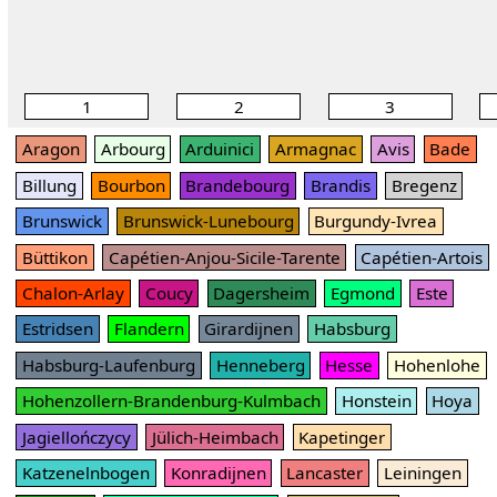
1
2
3
Aragon
Arbourg
Arduinici
Armagnac
Avis
Bade
Billung
Bourbon
Brandebourg
Brandis
Bregenz
Brunswick
Brunswick-Lunebourg
Burgundy-Ivrea
Büttikon
Capétien-Anjou-Sicile-Tarente
Capétien-Artois
Chalon-Arlay
Coucy
Dagersheim
Egmond
Este
Estridsen
Flandern
Girardijnen
Habsburg
Habsburg-Laufenburg
Henneberg
Hesse
Hohenlohe
Hohenzollern-Brandenburg-Kulmbach
Honstein
Hoya
Jagiellończycy
Jülich-Heimbach
Kapetinger
Katzenelnbogen
Konradijnen
Lancaster
Leiningen