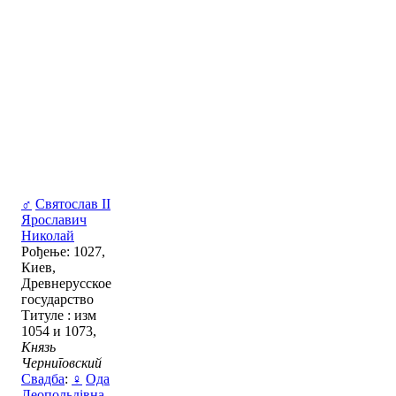
♂
Святослав II
Ярославич
Николай
Рођење: 1027,
Киев,
Древнерусское
государство
Титуле : изм
1054 и 1073,
Князь
Черниговский
Свадба
:
♀
Ода
Леопольдівна