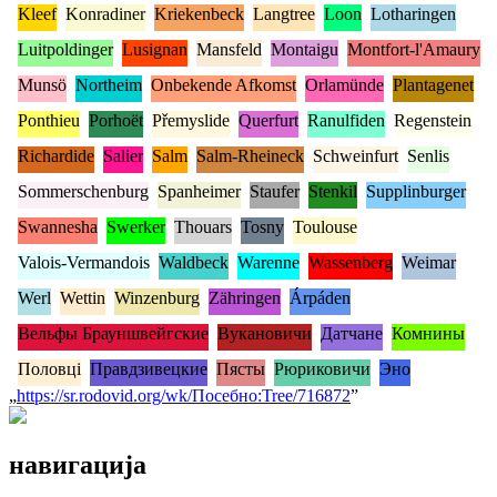
Kleef
Konradiner
Kriekenbeck
Langtree
Loon
Lotharingen
Luitpoldinger
Lusignan
Mansfeld
Montaigu
Montfort-l'Amaury
Munsö
Northeim
Onbekende Afkomst
Orlamünde
Plantagenet
Ponthieu
Porhoët
Přemyslide
Querfurt
Ranulfiden
Regenstein
Richardide
Salier
Salm
Salm-Rheineck
Schweinfurt
Senlis
Sommerschenburg
Spanheimer
Staufer
Stenkil
Supplinburger
Swannesha
Swerker
Thouars
Tosny
Toulouse
Valois-Vermandois
Waldbeck
Warenne
Wassenberg
Weimar
Werl
Wettin
Winzenburg
Zähringen
Árpáden
Вельфы Брауншвейгские
Вукановичи
Датчане
Комнины
Половці
Правдзивецкие
Пясты
Рюриковичи
Эно
„
https://sr.rodovid.org/wk/Посебно:Tree/716872
”
навигација