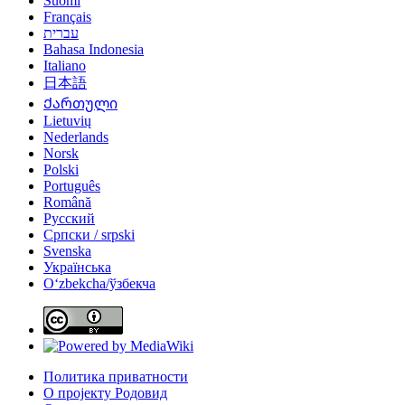
Suomi
Français
עברית
Bahasa Indonesia
Italiano
日本語
Ქართული
Lietuvių
Nederlands
Norsk
Polski
Português
Română
Русский
Српски / srpski
Svenska
Українська
Oʻzbekcha/ўзбекча
Политика приватности
О пројекту Родовид