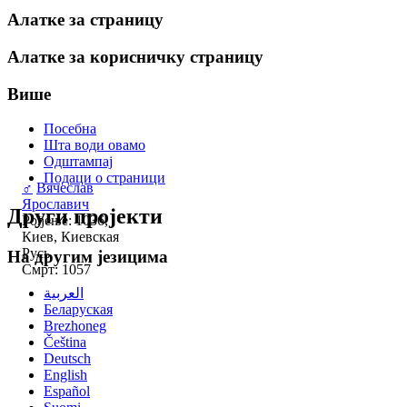
Алатке за страницу
Алатке за корисничку страницу
Више
Посебна
Шта води овамо
Одштампај
Подаци о страници
♂
Вячеслав
Ярославич
Други пројекти
Рођење: 1036,
Киев, Киевская
Русь
На другим језицима
Смрт: 1057
العربية
Беларуская
Brezhoneg
Čeština
Deutsch
English
Español