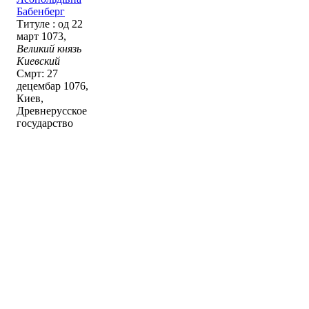
Бабенберг
Титуле : од 22
март 1073,
Великий князь
Киевский
Смрт: 27
децембар 1076,
Киев,
Древнерусское
государство