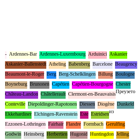
-
Ardennes-Bar
Ardennes-Luxembourg
Arduinici
Askanier
Askanier-Ballenstedt
Atheling
Babenberg
Barcelone
Beaugency
Beaumont-le-Roger
Berg
Berg-Schelklingen
Billung
Boulogne
Boyneburg
Brunonen
Capétien
Capétien-Bourgogne
Chester
Преузето
Château-Landon
Châtellerault
Clermont-en-Beauvaisis
Conteville
Diepoldinger-Rapotonen
Diessen
Diogène
Dunkeld
из
Ekkehardiner
Elchingen-Ravenstein
Este
Estridsen
Ezzonen-Lothringen
Fairhair
Flandre
Formbach
Gerulfing
Godwin
Heinsberg
Herbertien
Hugonid
Huntingdon
Jelling