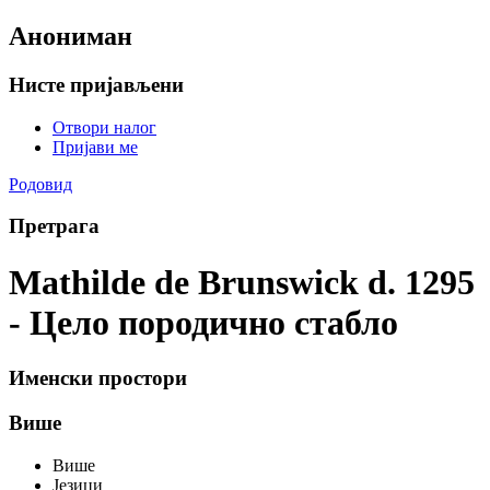
Анониман
Нисте пријављени
Отвори налог
Пријави ме
Родовид
Претрага
Mathilde de Brunswick d. 1295
- Цело породично стабло
Именски простори
Више
Више
Језици