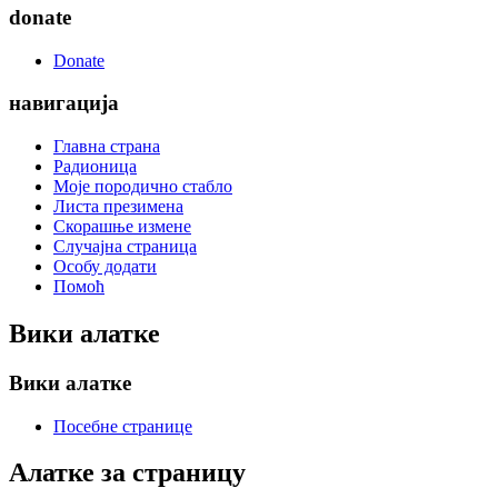
donate
Donate
навигација
Главна страна
Радионица
Моје породично стабло
Листа презимена
Скорашње измене
Случајна страница
Особу додати
Помоћ
Вики алатке
Вики алатке
Посебне странице
Алатке за страницу