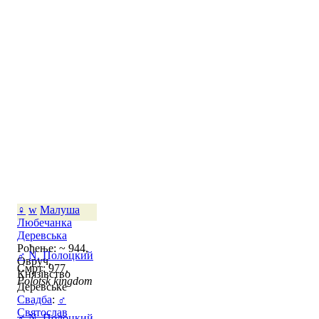
♀
w
Малуша
Любечанка
Деревська
Рођење: ~ 944,
♂
N. Полоцкий
Овруч,
Смрт: 977,
Князівство
Polotsk kingdom
Деревське
Свадба
:
♂
Святослав
♂
N. Полоцкий