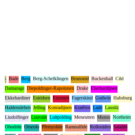
-
Bade
Berg
Berg-Schelklingen
Brunonid
Buckenhall
Cild
Damarage
Diepoldinger-Rapotonen
Drake
Eberhardijnen
Ekkehardiner
Estridsen
Ezzonen
Fagerskind
Godwin
Habsburg
Haldensleben
Jelling
Konradijnen
Kratêros
Lade
Lausitz
Liudolfinger
Louvain
Luitpolding
Meneutren
Munso
Northeim
Obodrite
Orseolo
Přemyslide
Ramnulfide
Rolloniden
Salahbi