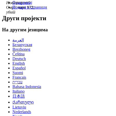
Одштампај
Новгородский
Подаци о страници
Смрт: март 972,
убит
Други пројекти
На другим језицима
العربية
Беларуская
Brezhoneg
Čeština
Deutsch
English
Español
Suomi
Français
עברית
Bahasa Indonesia
Italiano
日本語
Ქართული
Lietuvių
Nederlands