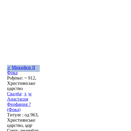
♂
Микифор II
Фока
Рођење: ~ 912,
Християнське
царство
Свадба
:
♀
w
Анастасия
Феофания ?
(Фока)
Титуле : од 963,
Християнське
царство,
цар
Смрт: децембар