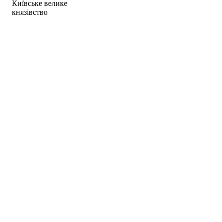
Київське велике
князівство