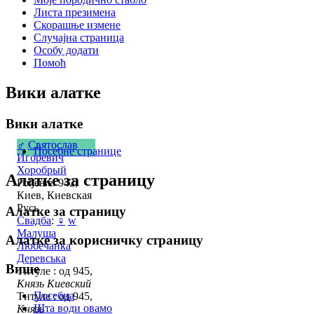
Листа презимена
Скорашње измене
Случајна страница
Особу додати
Помоћ
Вики алатке
Вики алатке
♂
Святослав
Посебне странице
Игоревич
Хоробрый
Алатке за страницу
Рођење: 942,
Киев, Киевская
Русь
Алатке за страницу
Свадба
:
♀
w
Малуша
Алатке за корисничку страницу
Любечанка
Деревська
Више
Титуле : од 945,
Князь Киевский
Посебна
Титуле : од 945,
Шта води овамо
Князь