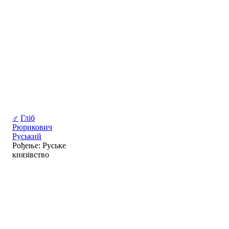
♂
Гліб
Рюрикович
Руський
Рођење: Руське
князівство