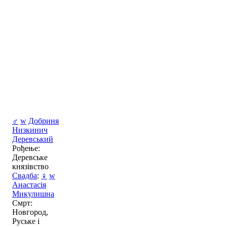
♂
w
Добриня
Низкинич
Деревський
Рођење:
Деревське
князівство
Свадба
:
♀
w
Анастасія
Микулишна
Смрт:
Новгород,
Руське і