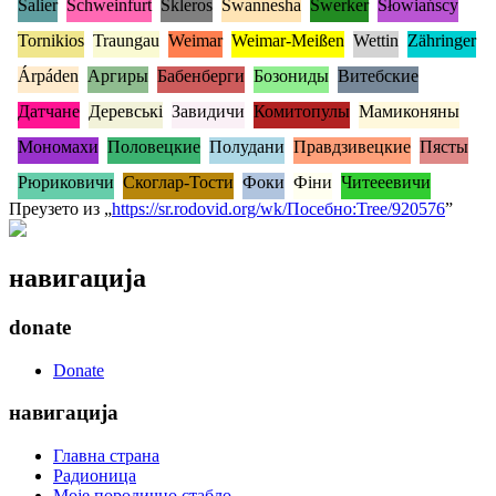
Salier
Schweinfurt
Skleros
Swannesha
Swerker
Słowiańscy
Tornikios
Traungau
Weimar
Weimar-Meißen
Wettin
Zähringer
Árpáden
Аргиры
Бабенберги
Бозониды
Витебские
Датчане
Деревські
Завидичи
Комитопулы
Мамиконяны
Мономахи
Половецкие
Полудани
Правдзивецкие
Пясты
Рюриковичи
Скоглар-Тости
Фоки
Фіни
Читееевичи
Преузето из „
https://sr.rodovid.org/wk/Посебно:Tree/920576
”
навигација
donate
Donate
навигација
Главна страна
Радионица
Моје породично стабло