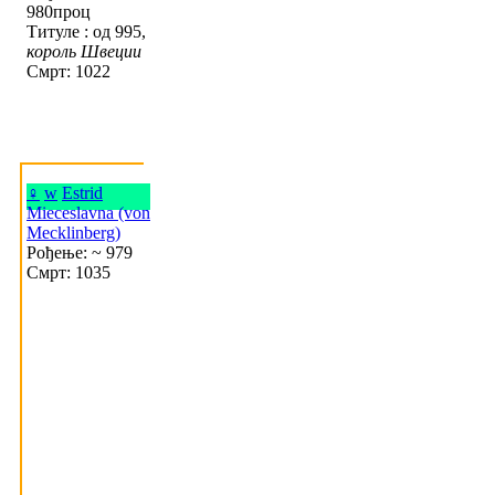
980проц
Титуле : од 995,
король Швеции
Смрт: 1022
♀
w
Estrid
Mieceslavna (von
Mecklinberg)
Рођење: ~ 979
Смрт: 1035