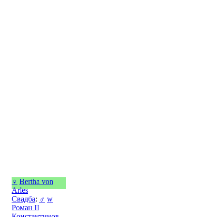
♀
Bertha von
Arles
Свадба
:
♂
w
Роман II
Константинов