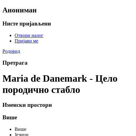
Анониман
Нисте пријављени
Отвори налог
Пријави ме
Родовид
Претрага
Maria de Danemark - Цело
породично стабло
Именски простори
Више
Више
Језици