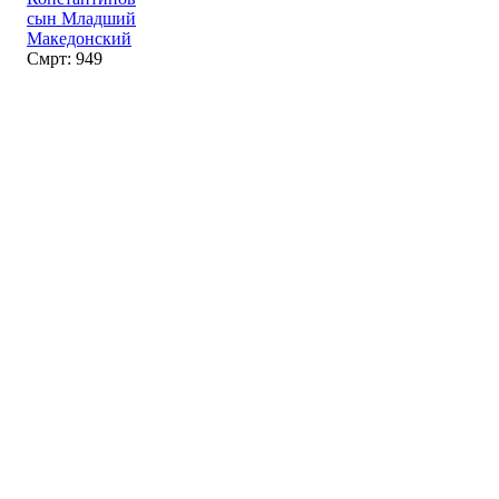
сын Младший
Македонский
Смрт: 949