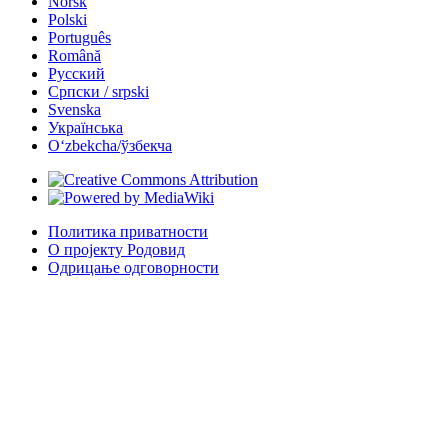
Norsk
Polski
Português
Română
Русский
Српски / srpski
Svenska
Українська
Oʻzbekcha/ўзбекча
Политика приватности
О пројекту Родовид
Одрицање одговорности