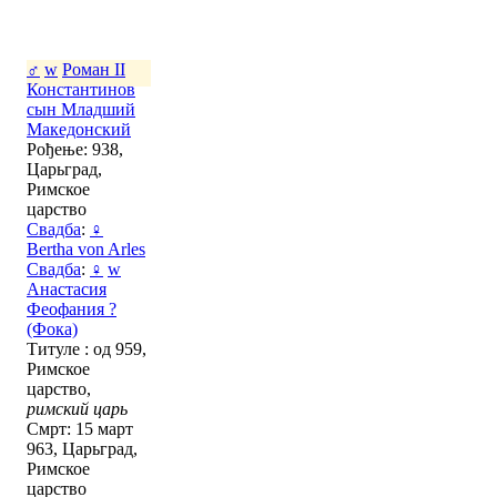
♂
w
Роман II
Константинов
сын Младший
Македонский
Рођење: 938,
Царьград,
Римское
царство
Свадба
:
♀
Bertha von Arles
Свадба
:
♀
w
Анастасия
Феофания ?
(Фока)
Титуле : од 959,
Римское
царство,
римский царь
Смрт: 15 март
963, Царьград,
Римское
царство