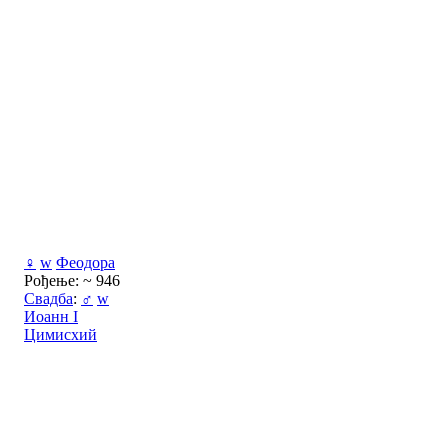
♀
w
Феодора
Рођење: ~ 946
Свадба
:
♂
w
Иоанн I
Цимисхий