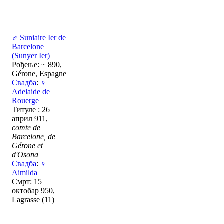
♂
Suniaire Ier de
Barcelone
(Sunyer Ier)
Рођење: ~ 890,
Gérone, Espagne
Свадба
:
♀
Adelaide de
Rouerge
Титуле : 26
април 911,
comte de
Barcelone, de
Gérone et
d'Osona
Свадба
:
♀
Aimilda
Смрт: 15
октобар 950,
Lagrasse (11)