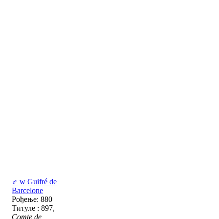
♂
w
Guifré de
Barcelone
Рођење: 880
Титуле : 897,
Comte de