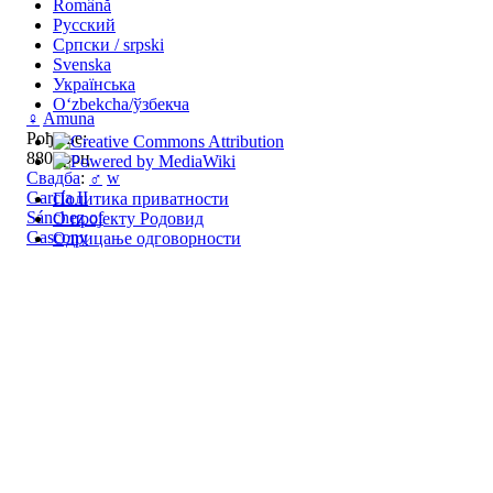
Română
Русский
Српски / srpski
Svenska
Українська
Oʻzbekcha/ўзбекча
♀
Amuna
Рођење:
880проц
Свадба
:
♂
w
García II
Политика приватности
Sánchez of
О пројекту Родовид
Gascony
Одрицање одговорности