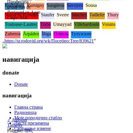
Професија :
Rodríguez
Rumigny
Sangüesa
Savoyen
Sousa
graaf van de
Perigord en Agen
Sousa de Portugal
Staufer
Sverre
Sánchez
Taillefer
Thury
Смрт: 918
Toulouse-Lautrec
Traba
Umayyad
Villehardouin
Voisins
Zuberoa
Árpáden
Íñiga
Отвиль
Тулузские
„
https://sr.rodovid.org/wk/Посебно:Tree/839621
”
навигација
donate
Donate
навигација
Главна страна
Радионица
Моје породично стабло
♂
Aldouin
Листа презимена
Taillefer
Скорашње измене
Рођење: 886,