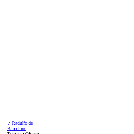
♂
Radulfo de
Barcelone
Титуле :
Obispo