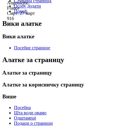
Случајна страница
Angoulême,
Особу додати
France
Помоћ
Смрт: 27 март
916
Вики алатке
Вики алатке
Посебне странице
Алатке за страницу
Алатке за страницу
Алатке за корисничку страницу
Више
Посебна
Шта води овамо
Одштампај
Подаци о страници