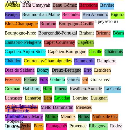
Смрт: > 920
Avesnes
Bani Umayyah
Banu Gómez
Barcelone
Bavière
Beaujeu
Beaumont-au-Maine
Belchides
Ben Aloandro
Bigorra
Преузето из
Blois-Champagne
Bourbon
Bourgogne-Castille
Bourgogne-Ivrée
Bourgondië-Portugal
Brabant
Brienne
Béarn
Cantabrio-Pelagiens
Capet-Courtenay
Capétien
Capétien-Anjou-Sicile
Capétien-Bourgogne
Castille
Châtenois
Châtillon
Courtenay-Champignelles
Dammartin
Dampierre
Diaz de Saldana
Donzy
Dreux-Bretagne
Erro
Estridsen
Fezensac
Flaínez
Foix
Galindo
Garcés
Gil
Gonsalvez
Guzmán
Habsburg
Haro
Jimena
Kastilien-Aumale
La Cerda
Lancaster
Lantarón
Lara
Lavedan
Lorraine
Lusignan
♂
Guillaume Ier
Manuel de Villena
Mello-Dammartin
Meneses
Taillefer (de
Perigord)
Montmorency-Marly
Muñoz
Méndez
Nuñez
Núñez de Cea
Рођење:
Omeya
Pecha
Peres
Plantagenêt
Provence
Ribagorza
Rodez
860проц