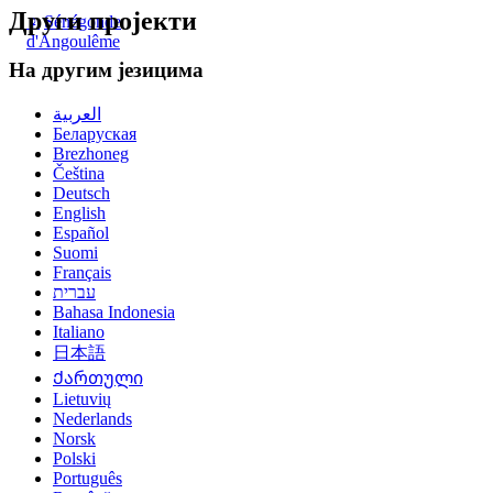
Други пројекти
♀
Sénégonde
d'Angoulême
На другим језицима
العربية
Беларуская
Brezhoneg
Čeština
Deutsch
English
Español
Suomi
Français
עברית
Bahasa Indonesia
Italiano
日本語
Ქართული
Lietuvių
Nederlands
Norsk
Polski
Português