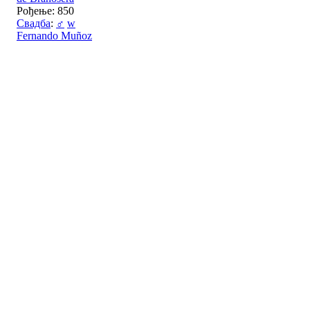
Рођење: 850
Свадба
:
♂
w
Fernando Muñoz