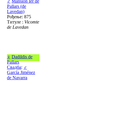
♂
Mansion Ier de
Pallars (de
Lavedan)
Рођење: 875
Титуле :
Vicomte
de Lavedan
♀
Dadildis de
Pallars
Свадба
:
♂
García Jiménez
de Navarra