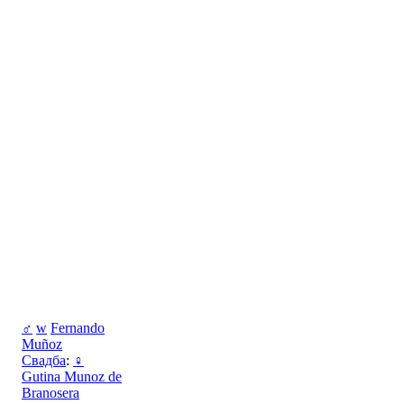
♂
w
Fernando
Muñoz
Свадба
:
♀
Gutina Munoz de
Branosera