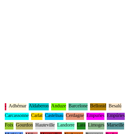
-
Adhémar
Aldaberon
Anduze
Barcelone
Bellonid
Besalú
Carcassonne
Carlat
Castelnau
Cerdagne
Empuries
Empúries
Foix
Gourdon
Hauteville
Landorre
Lara
Limoges
Marseille