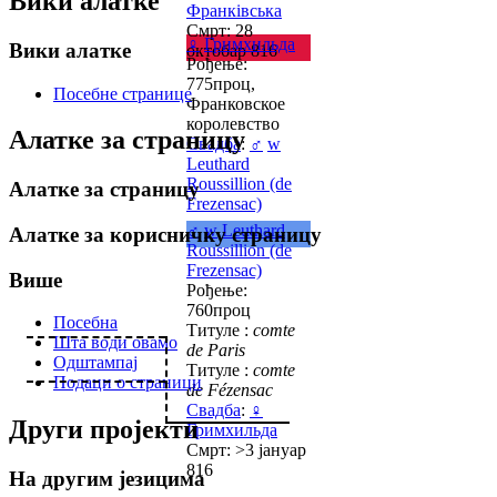
Вики алатке
Франківська
Смрт: 28
♀
Гримхильда
Вики алатке
октобар 816
Рођење:
775проц,
Посебне странице
Франковское
королевство
Алатке за страницу
Свадба
:
♂
w
Leuthard
Roussillion (de
Алатке за страницу
Frezensac)
♂
w
Leuthard
Алатке за корисничку страницу
Roussillion (de
Frezensac)
Више
Рођење:
760проц
Посебна
Титуле :
comte
Шта води овамо
de Paris
Одштампај
Титуле :
comte
Подаци о страници
de Fézensac
Свадба
:
♀
Други пројекти
Гримхильда
Смрт: >3 јануар
816
На другим језицима