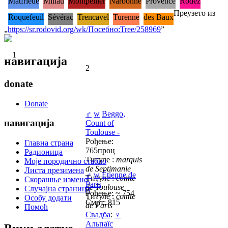
Matfriede
Millau
Montpellier
Narbonne
Provence
Rodez
Преузето из
Roquefeuil
Sévérac
Trencavel
Turenne
des Baux
„
https://sr.rodovid.org/wk/Посебно:Tree/258969
”
1
навигација
2
donate
Donate
♂
w
Beggo,
навигација
Count of
Toulouse -
Рођење:
Главна страна
765проц
Радионица
Титуле :
marquis
Моје породично стабло
de Septimanie
Листа презимена
♂
w
Étienne de
Титуле :
comte
Скорашње измене
Paris
de Toulouse
Случајна страница
Рођење: ~ 754
Титуле :
comte
Особу додати
Смрт: 815
de Paris
Помоћ
Свадба
:
♀
Альпаїс