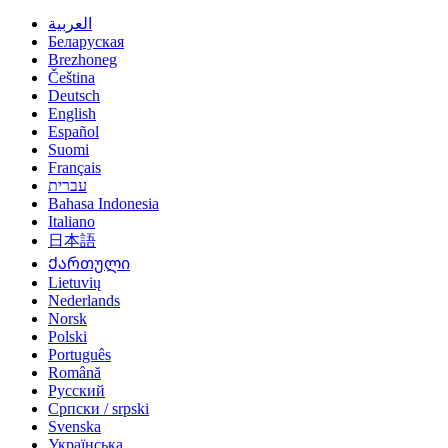
العربية
Беларуская
Brezhoneg
Čeština
Deutsch
English
Español
Suomi
Français
עברית
Bahasa Indonesia
Italiano
日本語
Ქართული
Lietuvių
Nederlands
Norsk
Polski
Português
Română
Русский
Српски / srpski
Svenska
Українська