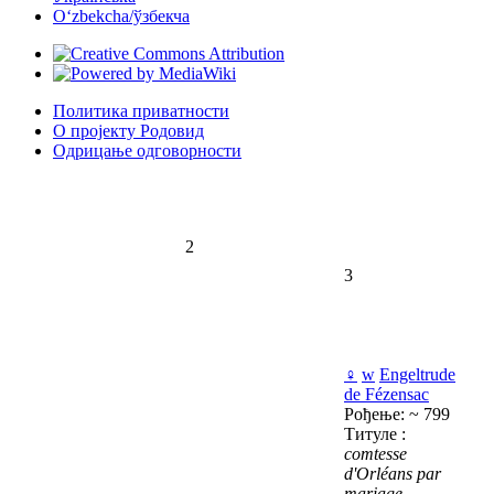
Oʻzbekcha/ўзбекча
Политика приватности
О пројекту Родовид
Одрицање одговорности
2
3
♀
w
Engeltrude
de Fézensac
Рођење: ~ 799
Титуле :
comtesse
d'Orléans par
mariage