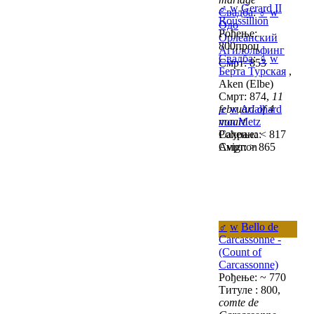
♂
w
Gerard II
Свадба
:
♂
w
Roussillion
Одо
Рођење:
Орлеанский
800проц
Агилольфинг
Свадба
:
♀
w
Смрт: 853
Берта Турская
,
Aken (Elbe)
Смрт: 874,
11
februari of 4
♂
w
Adalhard
maart
von Metz
Сахрана:
Рођење: < 817
Avignon
Смрт: > 865
♂
w
Bello de
Carcassonne -
(Count of
Carcassonne)
Рођење: ~ 770
Титуле : 800,
comte de