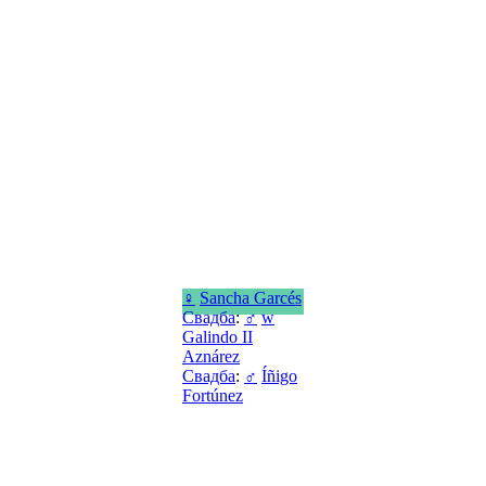
♀
Sancha Garcés
Свадба
:
♂
w
Galindo II
Aznárez
Свадба
:
♂
Íñigo
Fortúnez