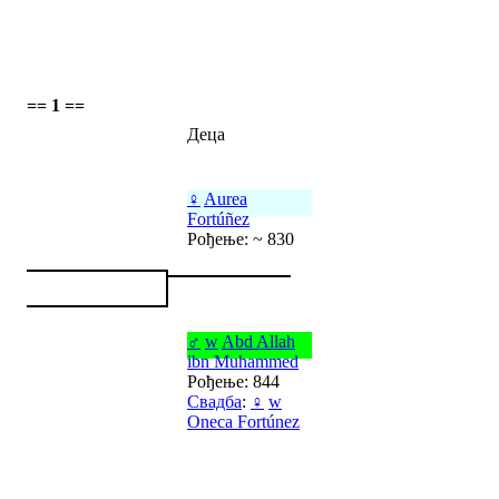
== 1 ==
Деца
♀
Aurea
Fortúñez
Рођење: ~ 830
♂
w
Abd Allah
ibn Muhammed
Рођење: 844
Свадба
:
♀
w
Oneca Fortúnez