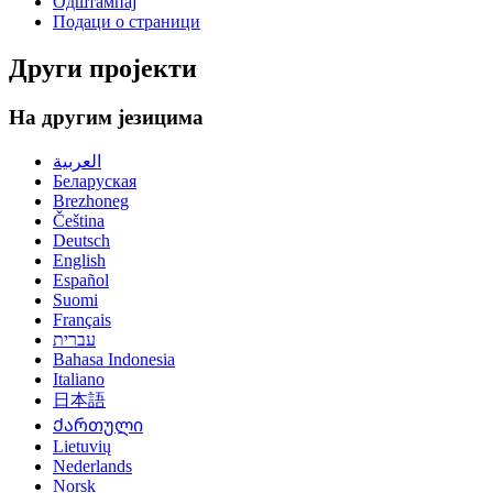
Одштампај
Подаци о страници
Други пројекти
На другим језицима
العربية
Беларуская
Brezhoneg
Čeština
Deutsch
English
Español
Suomi
Français
עברית
Bahasa Indonesia
Italiano
日本語
Ქართული
Lietuvių
Nederlands
Norsk