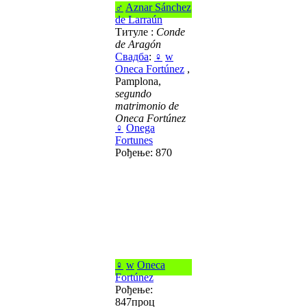
♂
Aznar Sánchez
de Larraún
Титуле :
Conde
de Aragón
Свадба
:
♀
w
Oneca Fortúnez
,
Pamplona,
segundo
matrimonio de
Oneca Fortúnez
♀
Onega
Fortunes
Рођење: 870
♀
w
Oneca
Fortúnez
Рођење:
847проц