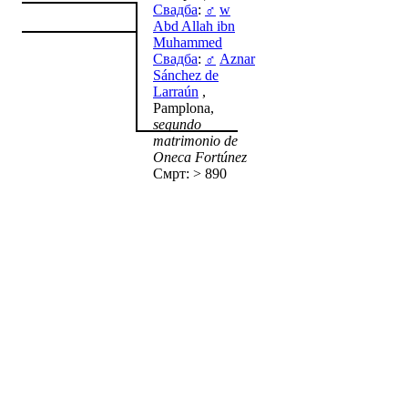
Свадба
:
♂
w
Abd Allah ibn
Muhammed
Свадба
:
♂
Aznar
Sánchez de
Larraún
,
Pamplona,
segundo
matrimonio de
Oneca Fortúnez
Смрт: > 890