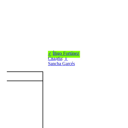
♂
Íñigo Fortúnez
Свадба
:
♀
Sancha Garcés