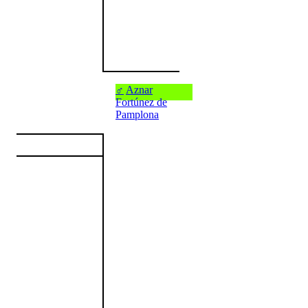
♂
Aznar
Fortúnez de
Pamplona