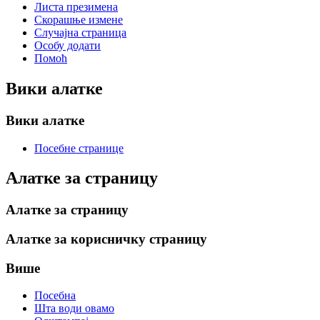
Листа презимена
Скорашње измене
Случајна страница
Особу додати
Помоћ
Вики алатке
Вики алатке
Посебне странице
Алатке за страницу
Алатке за страницу
Алатке за корисничку страницу
Више
Посебна
Шта води овамо