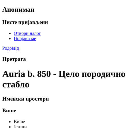
Анониман
Нисте пријављени
Отвори налог
Пријави ме
Родовид
Претрага
Auria b. 850 - Цело породично
стабло
Именски простори
Више
Више
Језици