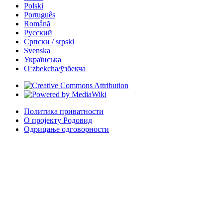
Polski
Português
Română
Русский
Српски / srpski
Svenska
Українська
Oʻzbekcha/ўзбекча
Политика приватности
О пројекту Родовид
Одрицање одговорности