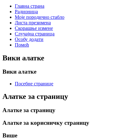
Главна страна
Радионица
Моје породично стабло
Листа презимена
Скорашње измене
Случајна страница
Особу додати
Помоћ
Вики алатке
Вики алатке
Посебне странице
Алатке за страницу
Алатке за страницу
Алатке за корисничку страницу
Више