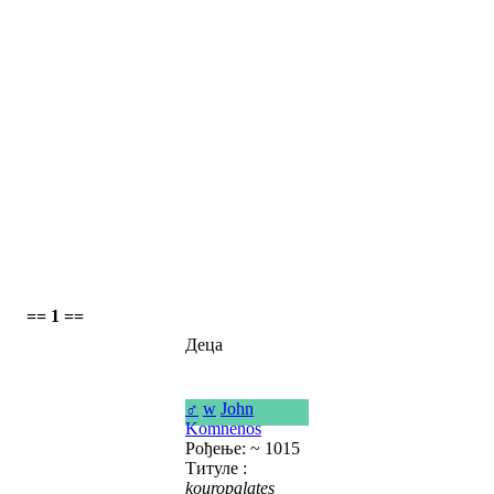
== 1 ==
Деца
♂
w
John
Komnenos
Рођење: ~ 1015
Титуле :
kouropalates