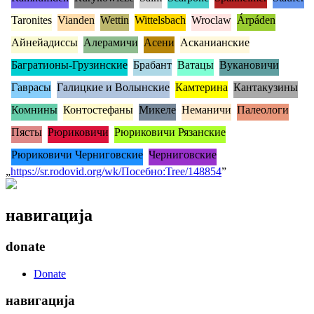
Taronites
Vianden
Wettin
Wittelsbach
Wroclaw
Árpáden
Айнейадиссы
Алерамичи
Асени
Асканианские
Багратионы-Грузинские
Брабант
Ватацы
Вукановичи
Гаврасы
Галицкие и Волынские
Камтерина
Кантакузины
Комнины
Контостефаны
Микеле
Неманичи
Палеологи
Пясты
Рюриковичи
Рюриковичи Рязанские
Рюриковичи Черниговские
Черниговские
„
https://sr.rodovid.org/wk/Посебно:Tree/148854
”
навигација
donate
Donate
навигација