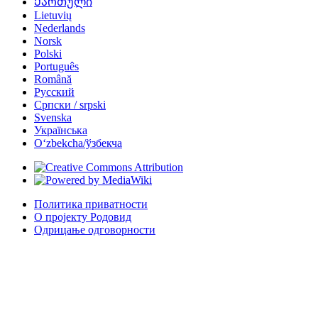
Ქართული
Lietuvių
Nederlands
Norsk
Polski
Português
Română
Русский
Српски / srpski
Svenska
Українська
Oʻzbekcha/ўзбекча
Политика приватности
О пројекту Родовид
Одрицање одговорности