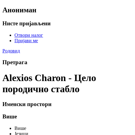
Анониман
Нисте пријављени
Отвори налог
Пријави ме
Родовид
Претрага
Alexios Charon - Цело
породично стабло
Именски простори
Више
Више
Језици