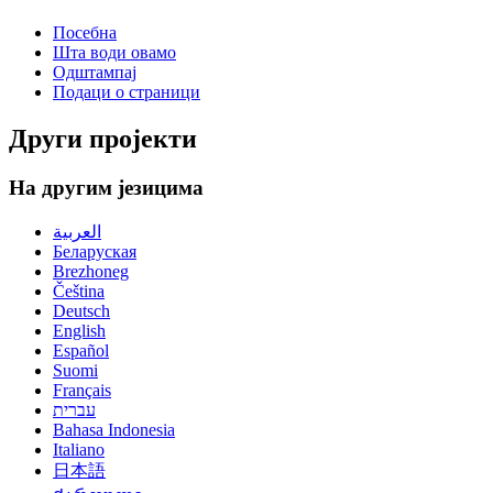
Посебна
Шта води овамо
Одштампај
Подаци о страници
Други пројекти
На другим језицима
العربية
Беларуская
Brezhoneg
Čeština
Deutsch
English
Español
Suomi
Français
עברית
Bahasa Indonesia
Italiano
日本語