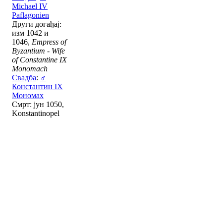
Michael IV
Paflagonien
Други догађај:
изм 1042 и
1046,
Empress of
Byzantium - Wife
of Constantine IX
Monomach
Свадба
:
♂
Константин IX
Мономах
Смрт: јун 1050,
Konstantinopel