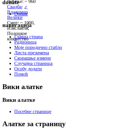
Рођење: ~ 960
donate
Свадба
:
♂
Владимир
Donate
Велики
Смрт: ~ 1000,
навигација
Изяславль,
Полоцкое
Главна страна
княжество
Радионица
Моје породично стабло
Листа презимена
Скорашње измене
Случајна страница
Особу додати
Помоћ
Вики алатке
Вики алатке
Посебне странице
Алатке за страницу