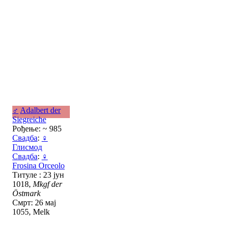
♂
Adalbert der
Siegreiche
Рођење: ~ 985
Свадба
:
♀
Глисмод
Свадба
:
♀
Frosina Orceolo
Титуле : 23 јун
1018,
Mkgf der
Östmark
Смрт: 26 мај
1055, Melk