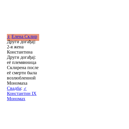
♀
Елена Склир
Други догађај:
2-я жена
Константина
Други догађај:
её племянница
Склирена после
её смерти была
возлюбленной
Мономаха
Свадба
:
♂
Константин IX
Мономах