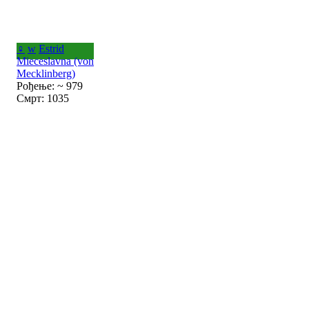
♀
w
Estrid
Mieceslavna (von
Mecklinberg)
Рођење: ~ 979
Смрт: 1035