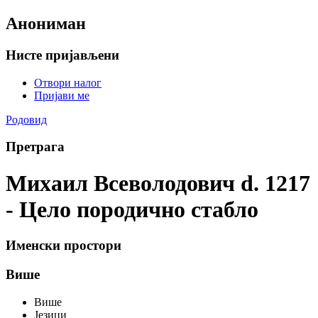
Анониман
Нисте пријављени
Отвори налог
Пријави ме
Родовид
Претрага
Михаил Всеволодович d. 1217
- Цело породично стабло
Именски простори
Више
Више
Језици