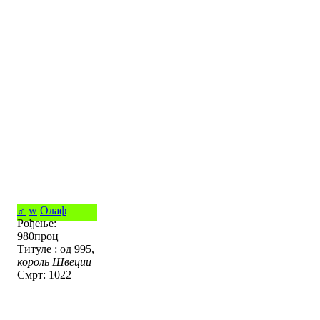
♂
w
Олаф
Рођење:
980проц
Титуле : од 995,
король Швеции
Смрт: 1022