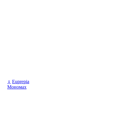
♀
Euprepia
Мономах