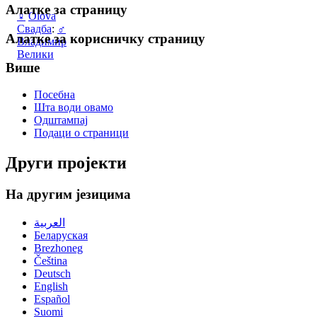
Алатке за страницу
♀
Olova
Свадба
:
♂
Алатке за корисничку страницу
Владимир
Велики
Више
Посебна
Шта води овамо
Одштампај
Подаци о страници
Други пројекти
На другим језицима
العربية
Беларуская
Brezhoneg
Čeština
Deutsch
English
Español
Suomi