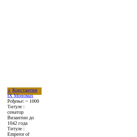
♂
Константин
IX Мономах
Рођење: ~ 1000
Титуле :
сенатор
Византии до
1042 года
Титуле :
Emperor of