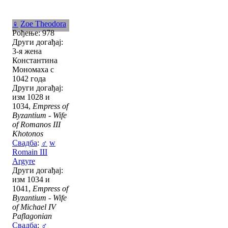
♀
Zoe Theodora
Рођење: 978
Други догађај:
3-я жена
Константина
Мономаха с
1042 года
Други догађај:
изм 1028 и
1034,
Empress of
Byzantium - Wife
of Romanos III
Khotonos
Свадба
:
♂
w
Romain III
Argyre
Други догађај:
изм 1034 и
1041,
Empress of
Byzantium - Wife
of Michael IV
Paflagonian
Свадба
:
♂