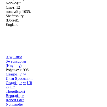
Norwegen
Смрт: 12
новембар 1035,
Shaftesbury
(Dorset),
England
♀
w
Estrid
Sweynsdotter
(Knytling)
Рођење: > 995
Свадба
:
♂
w
Илья Ярославич
Свадба
:
♂
w
Ulf
? (Ulf
Thorgilsson)
Веридба
:
♂
Robert I der
Normandie