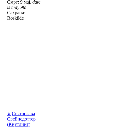
Смрт: 9 мај,
date
is may 9th
Сахрана:
Roskilde
♀
Святослава
Свейнсдоттер
(Кнутлинг)