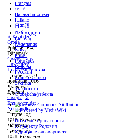
Français
עברית
Bahasa Indonesia
Italiano
日本語
Ქართული
♂
Knut der
Lietuvių
Große
Nederlands
Рођење: 994,
Norsk
Dänemark
Polski
Свадба
:
♀
w
Português
Эльфгифу
Română
Нортхемптонская
Русский
Титуле : од 30
Српски / srpski
новембар 1016,
Svenska
König von
Українська
England
Oʻzbekcha/ўзбекча
Свадба
:
♀
Emma von der
Normandie
Титуле : од
1018,
König von
Политика приватности
Dänemark
О пројекту Родовид
Титуле : од
Одрицање одговорности
1028,
König von