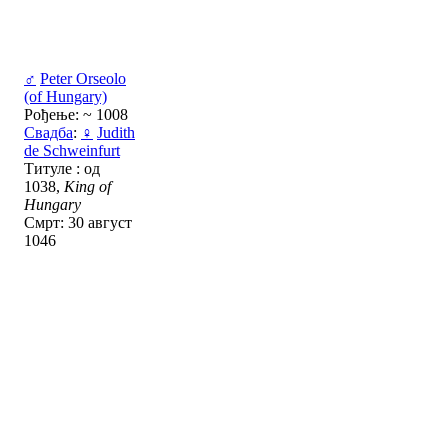
♂
Peter Orseolo
(of Hungary)
Рођење: ~ 1008
Свадба
:
♀
Judith
de Schweinfurt
Титуле : од
1038,
King of
Hungary
Смрт: 30 август
1046