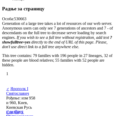
Радње за страницу
Особа:530663
Generation of a large tree takes a lot of resources of our web server.
Anonymous users can only see 7 generations of ancestors and 7 - of
descendants on the full tree to decrease server loading by search
engines.
If you wish to see a full tree without registration, add text
?
showfulltree=yes
directly to the end of URL of this page. Please,
don't use direct link to a full tree anywhere else.
This tree contains: 79 families with 196 people in 27 lineages, 32 of
these people are blood relatives; 55 families with 52 people are
hidden.
1
♂
Ярополк I
Святославич
Рођење: изм 958
и 960, Киев,
Киевская Русь
♂
w
Олег
Свадба
:
♀