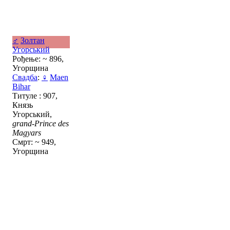
♂
Золтан
Угорський
Рођење: ~ 896,
Угорщина
Свадба
:
♀
Maen
Bihar
Титуле : 907,
Князь
Угорський,
grand-Prince des
Magyars
Смрт: ~ 949,
Угорщина