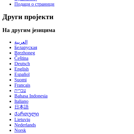
Подаци о страници
Други пројекти
На другим језицима
العربية
Беларуская
Brezhoneg
Čeština
Deutsch
English
Español
Suomi
Français
עברית
Bahasa Indonesia
Italiano
日本語
Ქართული
Lietuvių
Nederlands
Norsk