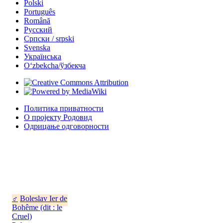
Polski
Português
Română
Русский
Српски / srpski
Svenska
Українська
Oʻzbekcha/ўзбекча
Политика приватности
О пројекту Родовид
Одрицање одговорности
♂
Boleslav Ier de
Bohême (dit : le
Cruel)