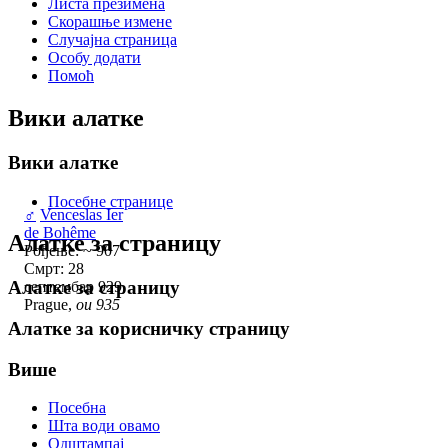
Листа презимена
Скорашње измене
Случајна страница
Особу додати
Помоћ
Вики алатке
Вики алатке
Посебне странице
♂
Venceslas Ier
de Bohême
Алатке за страницу
Рођење: ~ 907
Смрт: 28
Алатке за страницу
септембар 929,
Prague,
ou 935
Алатке за корисничку страницу
Више
Посебна
Шта води овамо
Одштампај