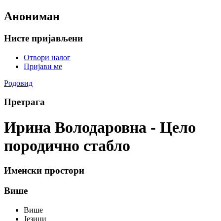
Анониман
Нисте пријављени
Отвори налог
Пријави ме
Родовид
Претрага
Ирина Володаровна - Цело
породично стабло
Именски простори
Више
Више
Језици