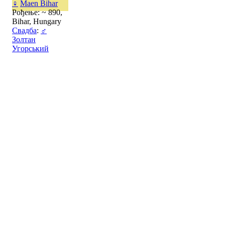
♀
Maen Bihar
Рођење: ~ 890,
Bihar, Hungary
Свадба
:
♂
Золтан
Угорський