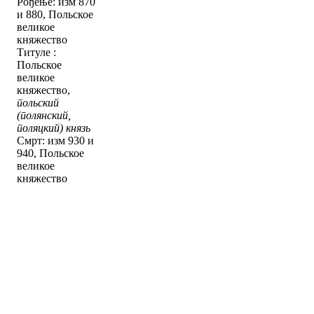
Рођење: изм 870
и 880, Польское
великое
княжество
Титуле :
Польское
великое
княжество,
польский
(полянский,
поляцкий) князь
Смрт: изм 930 и
940, Польское
великое
княжество