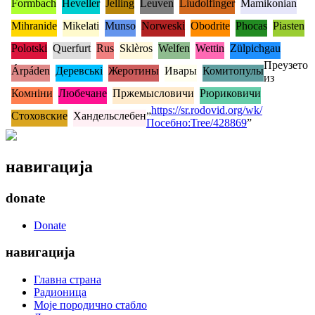
Formbach
Heveller
Jelling
Leuven
Liudolfinger
Mamikonian
Mihranide
Mikelati
Munso
Norweski
Obodrite
Phocas
Piasten
Polotski
Querfurt
Rus
Sklèros
Welfen
Wettin
Zülpichgau
Преузето
Árpáden
Деревські
Жеротины
Ивары
Комитопулы
из
Комніни
Любечане
Пржемысловичи
Рюриковичи
„
https://sr.rodovid.org/wk/
Стоховские
Хандельслебен
Посебно:Tree/428869
”
навигација
donate
Donate
навигација
Главна страна
Радионица
Моје породично стабло