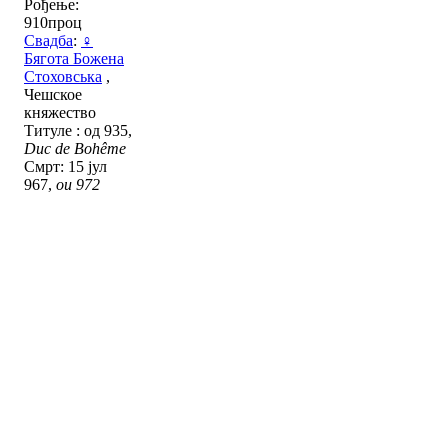
Рођење:
910проц
Свадба
:
♀
Бягота Божена
Стоховська
,
Чешское
княжество
Титуле : од 935,
Duc de Bohême
Смрт: 15 јул
967,
ou 972