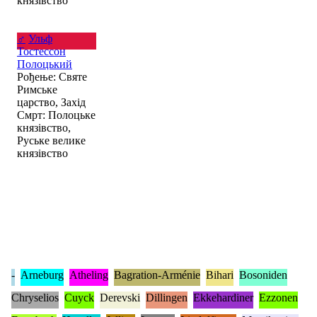
князівство
♂
Ульф
Тостессон
Полоцький
Рођење: Святе
Римське
царство, Захід
Смрт: Полоцьке
князівство,
Руське велике
князівство
-
Arneburg
Atheling
Bagration-Arménie
Bihari
Bosoniden
Chryselios
Cuyck
Derevski
Dillingen
Ekkehardiner
Ezzonen