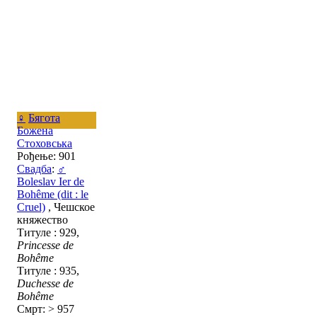
♀
Бягота
Божена
Стоховська
Рођење: 901
Свадба
:
♂
Boleslav Ier de
Bohême (dit : le
Cruel)
, Чешское
княжество
Титуле : 929,
Princesse de
Bohême
Титуле : 935,
Duchesse de
Bohême
Смрт: > 957