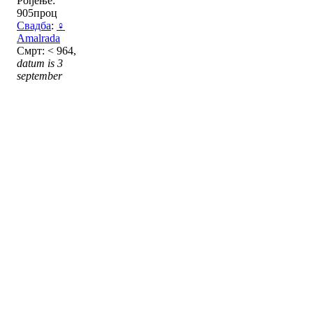
Рођење:
905проц
Свадба
:
♀
Amalrada
Смрт: < 964,
datum is 3
september