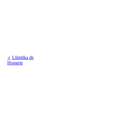
♂
Liüntika de
Hongrie