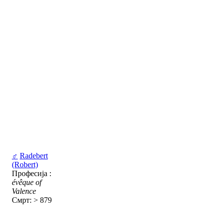
♂
Radebert
(Robert)
Професија :
évêque of
Valence
Смрт: > 879