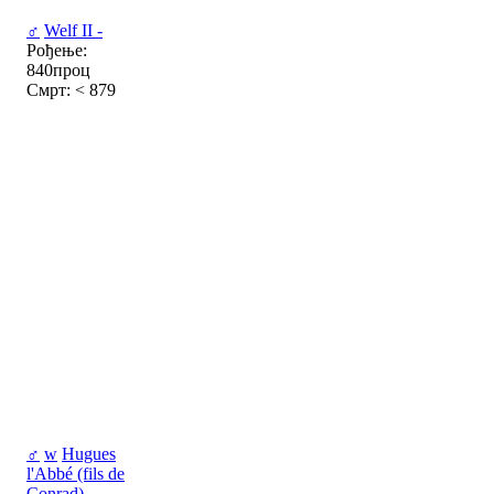
♂
Welf II -
Рођење:
840проц
Смрт: < 879
♂
w
Hugues
l'Abbé (fils de
Conrad) -