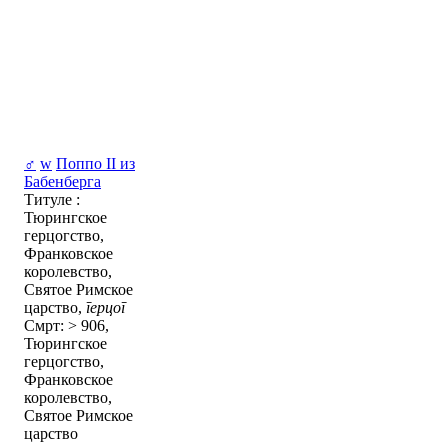
♂
w
Поппо II из
Бабенберга
Титуле :
Тюрингское
герцогство,
Франковское
королевство,
Святое Римское
царство,
герцог
Смрт: > 906,
Тюрингское
герцогство,
Франковское
королевство,
Святое Римское
царство