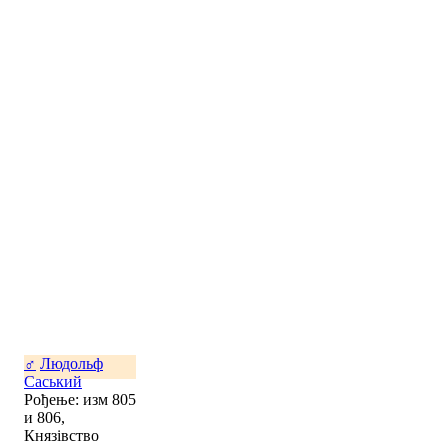
♂
Людольф
Саський
Рођење: изм 805
и 806,
Князівство