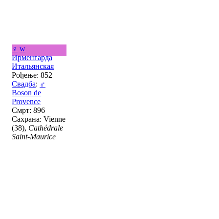
♀
w
Ирменгарда
Итальянская
Рођење: 852
Свадба
:
♂
Boson de
Provence
Смрт: 896
Сахрана: Vienne
(38),
Cathédrale
Saint-Maurice