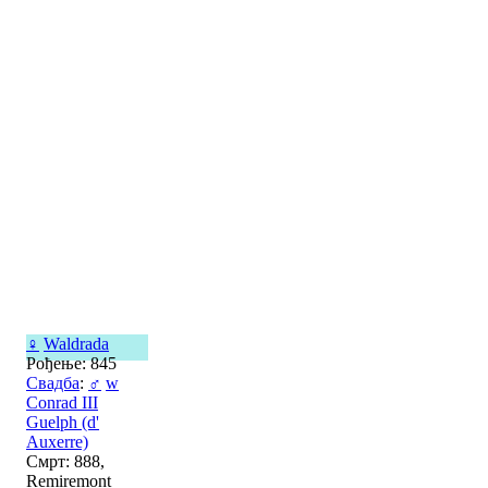
♀
Waldrada
Рођење: 845
Свадба
:
♂
w
Conrad III
Guelph (d'
Auxerre)
Смрт: 888,
Remiremont