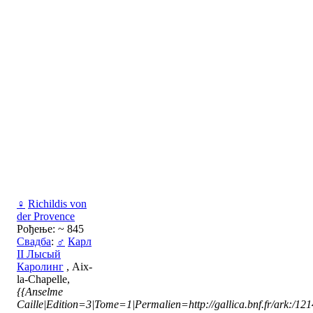
♀
Richildis von
der Provence
Рођење: ~ 845
Свадба
:
♂
Карл
II Лысый
Каролинг
, Aix-
la-Chapelle,
{{Anselme
Caille|Edition=3|Tome=1|Permalien=http://gallica.bnf.fr/ark:/1