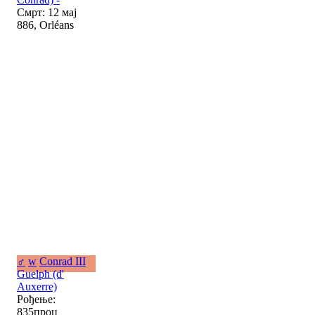
Смрт: 12 мај
886, Orléans
♂
w
Conrad III
Guelph (d'
Auxerre)
Рођење:
835проц