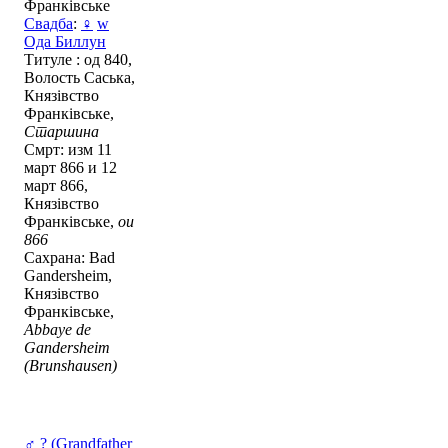
Франківське
Свадба
:
♀
w
Ода Биллун
Титуле : од 840,
Волость Саська,
Князівство
Франківське,
Старшина
Смрт: изм 11
март 866 и 12
март 866,
Князівство
Франківське,
ou
866
Сахрана: Bad
Gandersheim,
Князівство
Франківське,
Abbaye de
Gandersheim
(Brunshausen)
♂
? (Grandfather