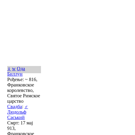
♀
w
Ода
Биллун
Рођење: ~ 816,
Франковское
королевство,
Святое Римское
царство
Свадба
:
♂
Людольф
Саський
Смрт: 17 мај
913,
Франковское