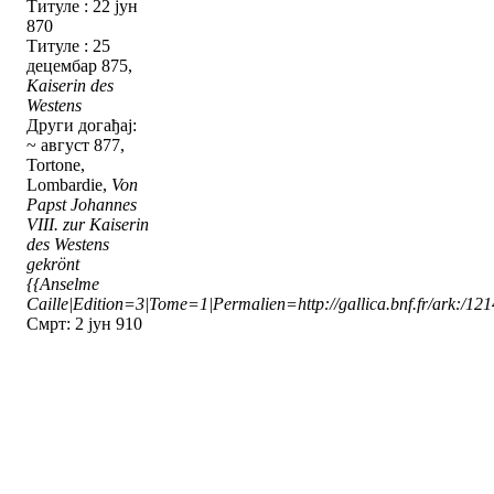
Титуле : 22 јун
870
Титуле : 25
децембар 875,
Kaiserin des
Westens
Други догађај:
~ август 877,
Tortone,
Lombardie,
Von
Papst Johannes
VIII. zur Kaiserin
des Westens
gekrönt
{{Anselme
Caille|Edition=3|Tome=1|Permalien=http://gallica.bnf.fr/ark:/1
Смрт: 2 јун 910