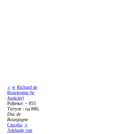
♂
w
Richard de
Bourgogne (le
Justicier)
Рођење: ~ 855
Титуле : од 880,
Duc de
Bourgogne
Свадба
:
♀
Adelaide van