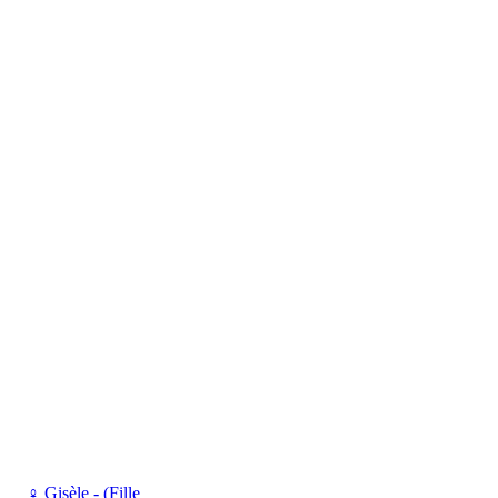
♀
Gisèle - (Fille