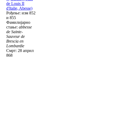
de Louis II
d'Italie, Abesse)
Рођење: изм 852
и 855
Фамилијарно
стање:
abbesse
de Sainte-
Sauveur de
Brescia en
Lombardie
Смрт: 28 април
868