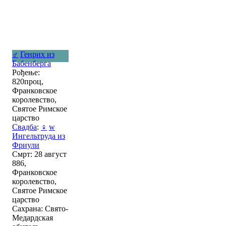
♂
Генрих из
Бабенберга
Рођење:
820проц,
Франковское
королевство,
Святое Римское
царство
Свадба
:
♀
w
Ингельтруда из
Фриули
Смрт: 28 август
886,
Франковское
королевство,
Святое Римское
царство
Сахрана: Свято-
Медардская