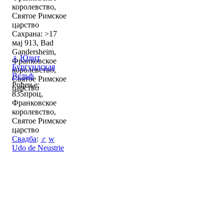
королевство,
Святое Римское
царство
Сахрана: >17
мај 913, Bad
Gandersheim,
♀
Юдит
Франковское
Бургундская
королевство,
Вельф
Святое Римское
Рођење:
царство
835проц,
Франковское
королевство,
Святое Римское
царство
Свадба
:
♂
w
Udo de Neustrie