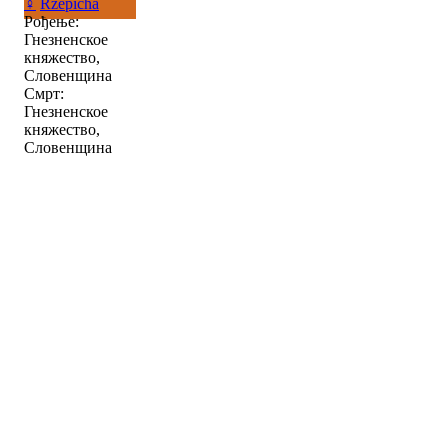
♀
Rzepicha
Рођење:
Гнезненское
княжество,
Словенщина
Смрт:
Гнезненское
княжество,
Словенщина