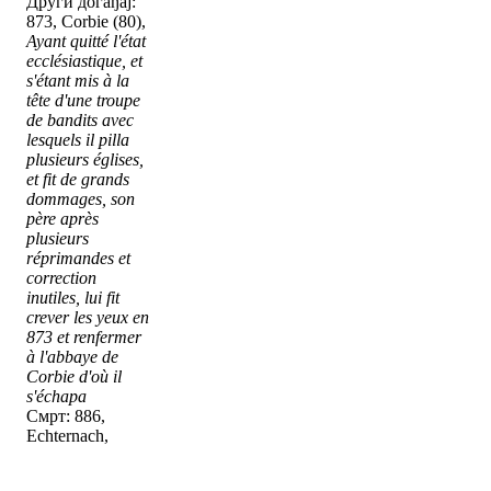
Други догађај:
873, Corbie (80),
Ayant quitté l'état
ecclésiastique, et
s'étant mis à la
tête d'une troupe
de bandits avec
lesquels il pilla
plusieurs églises,
et fit de grands
dommages, son
père après
plusieurs
réprimandes et
correction
inutiles, lui fit
crever les yeux en
873 et renfermer
à l'abbaye de
Corbie d'où il
s'échapa
Смрт: 886,
Echternach,