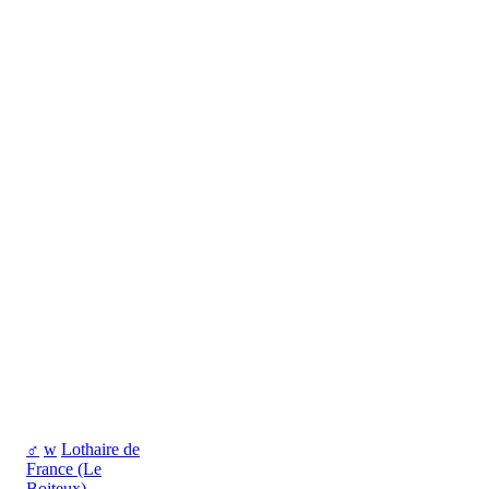
♂
w
Lothaire de
France (Le
Boiteux)