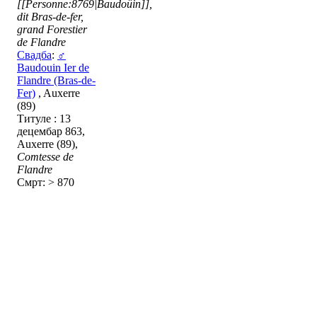
[[Personne:8769|Baudoüin]],
dit Bras-de-fer,
grand Forestier
de Flandre
Свадба
:
♂
Baudouin Ier de
Flandre (Bras-de-
Fer)
, Auxerre
(89)
Титуле : 13
децембар 863,
Auxerre (89),
Comtesse de
Flandre
Смрт: > 870