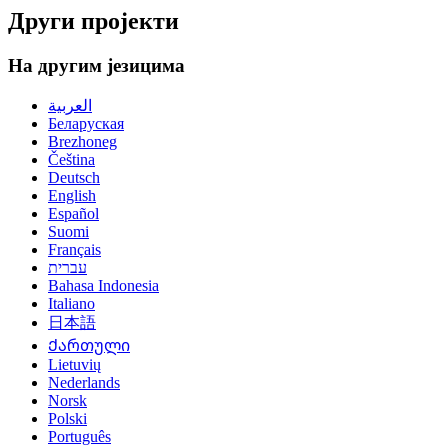
Други пројекти
На другим језицима
العربية
Беларуская
Brezhoneg
Čeština
Deutsch
English
Español
Suomi
Français
עברית
Bahasa Indonesia
Italiano
日本語
Ქართული
Lietuvių
Nederlands
Norsk
Polski
Português