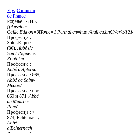
♂
w
Carloman
de France
Рођење: ~ 845,
{{Anselme
Caille|Edition=3|Tome=1|Permalien=http://gallica.bnf.fr/ark:/1
Професија :
Saint-Riquier
(80),
Abbé de
Saint-Riquier en
Ponthieu
Професија :
Abbé d'Apternac
Професија : 865,
Abbé de Saint-
Medard
Професија : изм
869 и 871,
Abbé
de Monstier-
Ramé
Професија : >
873, Echternach,
Abbé
d'Echternach