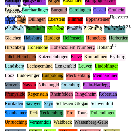
Bellonid
Професија : 877,
Berg-Altena
Bogen
Bosoniden
Bourgogne-Ivrée
Hasnon (59),
Brabant
Burchardinger
Burgund
Carolingien
Castell
Crutheim
Abbesse
d'Hasnon
Преузето
Cuyk
Dale
Dillingen
Eberstein
Ellinrath
Eppensteiner
{{Anselme
Caille|Edition=3|Tome=1|Permalien=http://gallica.bnf.fr/ark:/1
Estridsson
Etichonen
Everstein
Franken
Gerulfing
Girardijnen
Gleichen
Habsburg
Hardegg
Helfenstein
Henneberg
Herbertien
из
Hirschberg
Hohenlohe
Hohenzollern-Nürnberg
Holland
Jülich-Heimbach
Katzenelnbogen
Kleve
Konradijnen
Kyrburg
Landsberg
Lechsgemünd
Lengenfeld
Leuven
Liudolfinger
Looz
Ludowinger
Luitpolding
Mecklenburg
Meinhardiner
Morvois
Nassau
Nibelungid
Ortenburg
Plain-Hardegg
Přemyslide
Regenstein
Rheinfelden
Ringelheim
Robertian
Rurikiden
Savoyen
Sayn
Schlesien-Glogau
Schweinfurt
Spanheimer
Teck
Tecklenburg
Tirol
Tours
Truhendingen
Unruoching
Vermandois
Waldbeck
Wassenberg-Gelre