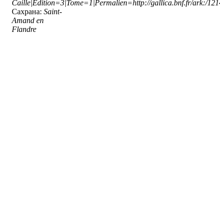
Caille|Edition=3|Tome=1|Permalien=http://gallica.bnf.fr/ark:/1
Сахрана:
Saint-
Amand en
Flandre