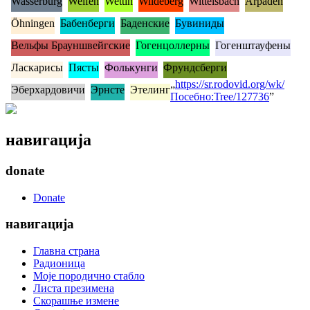
Wasserburg
Welfen
Wettin
Wildeberg
Wittelsbach
Árpáden
Öhningen
Бабенберги
Баденские
Бувиниды
Вельфы Брауншвейгские
Гогенцоллерны
Гогенштауфены
Ласкарисы
Пясты
Фолькунги
Фрундсберги
„
https://sr.rodovid.org/wk/
Эберхардовичи
Эрнсте
Этелинг
Посебно:Tree/127736
”
навигација
donate
Donate
навигација
Главна страна
Радионица
Моје породично стабло
Листа презимена
Скорашње измене