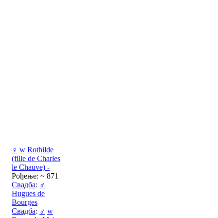
♀
w
Rothilde
(fille de Charles
le Chauve) -
Рођење: ~ 871
Свадба
:
♂
Hugues de
Bourges
Свадба
:
♂
w