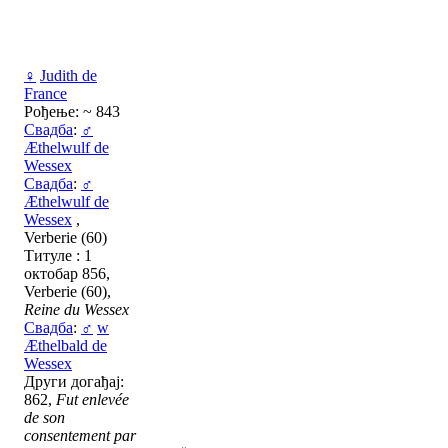
♀
Judith de
France
Рођење: ~ 843
Свадба
:
♂
Æthelwulf de
Wessex
Свадба
:
♂
Æthelwulf de
Wessex
,
Verberie (60)
Титуле : 1
октобар 856,
Verberie (60),
Reine du Wessex
Свадба
:
♂
w
Æthelbald de
Wessex
Други догађај:
862,
Fut enlevée
de son
consentement par