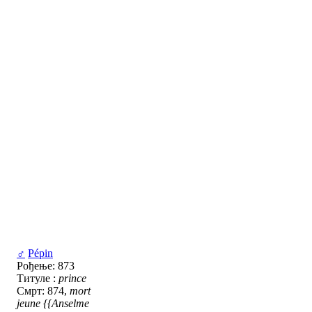
♂
Pépin
Рођење: 873
Титуле :
prince
Смрт: 874,
mort
jeune
{{Anselme