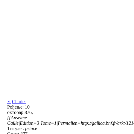
♂
Charles
Рођење: 10
октобар 876,
{{Anselme
Caille|Edition=3|Tome=1|Permalien=http://gallica.bnf.fr/ark:/1
Титуле :
prince
Смрт: 877,