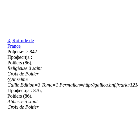
♀
Rotrude de
France
Рођење: > 842
Професија :
Poitiers (86),
Religieuse à saint
Croix de Poitier
{{Anselme
Caille|Edition=3|Tome=1|Permalien=http://gallica.bnf.fr/ark:/1
Професија : 876,
Poitiers (86),
Abbesse à saint
Croix de Poitier