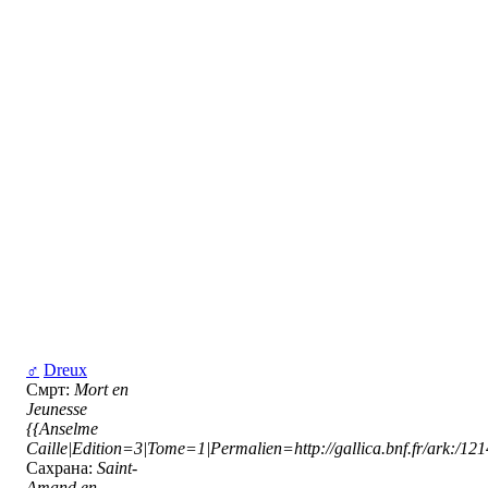
♂
Dreux
Смрт:
Mort en
Jeunesse
{{Anselme
Caille|Edition=3|Tome=1|Permalien=http://gallica.bnf.fr/ark:/1
Сахрана:
Saint-
Amand en