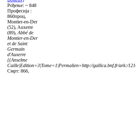
Рођење: ~ 848
Професија :
860проц,
Montier-en-Der
(52), Auxerre
(89),
Abbé de
Montier-en-Der
et de Saint
Germain
d'Auxerre
{{Anselme
Caille|Edition=3|Tome=1|Permalien=http://gallica.bnf.fr/ark:/1
Смрт: 866,