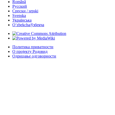
Română
Русский
Српски / srpski
Svenska
Українська
Oʻzbekcha/ўзбекча
Политика приватности
О пројекту Родовид
Одрицање одговорности