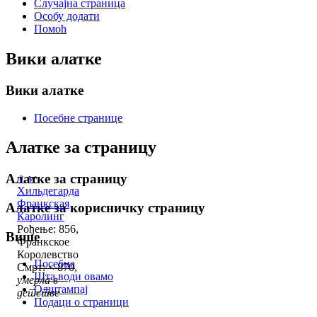
Случајна страница
Особу додати
Помоћ
Вики алатке
Вики алатке
Посебне странице
Алатке за страницу
Алатке за страницу
♀
w
Хильдегарда
Франкская
Алатке за корисничку страницу
Каролинг
Рођење: 856,
Више
Франкское
Королевство
Посебна
Смрт: < 870,
Шта води овамо
умерла в
Одштампај
детстве
Подаци о страници