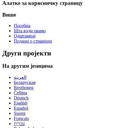
Алатке за корисничку страницу
Више
Посебна
Шта води овамо
Одштампај
Подаци о страници
Други пројекти
На другим језицима
العربية
Беларуская
Brezhoneg
Čeština
Deutsch
English
Español
Suomi
Français
עברית