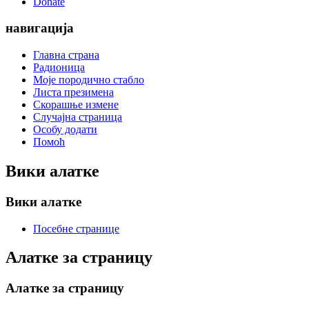
Donate
навигација
Главна страна
Радионица
Моје породично стабло
Листа презимена
Скорашње измене
Случајна страница
Особу додати
Помоћ
Вики алатке
Вики алатке
Посебне странице
Алатке за страницу
Алатке за страницу