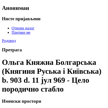
Анониман
Нисте пријављени
Отвори налог
Пријави ме
Родовид
Претрага
Ольга Княжна Болгарська
(Княгиня Руська і Київська)
b. 903 d. 11 јул 969 - Цело
породично стабло
Именски простори