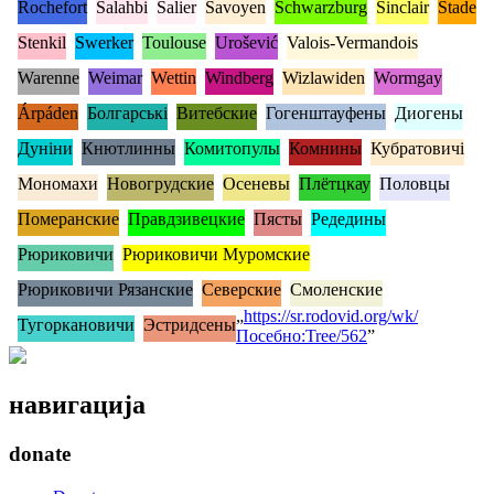
Rochefort
Salahbi
Salier
Savoyen
Schwarzburg
Sinclair
Stade
Stenkil
Swerker
Toulouse
Urošević
Valois-Vermandois
Warenne
Weimar
Wettin
Windberg
Wizlawiden
Wormgay
Árpáden
Болгарські
Витебские
Гогенштауфены
Диогены
Дуніни
Кнютлинны
Комитопулы
Комнины
Кубратовичі
Мономахи
Новогрудские
Осеневы
Плётцкау
Половцы
Померанские
Правдзивецкие
Пясты
Редедины
Рюриковичи
Рюриковичи Муромские
Рюриковичи Рязанские
Северские
Смоленские
„
https://sr.rodovid.org/wk/
Тугоркановичи
Эстридсены
Посебно:Tree/562
”
навигација
donate