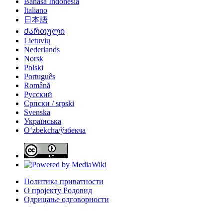
Bahasa Indonesia
Italiano
日本語
Ქართული
Lietuvių
Nederlands
Norsk
Polski
Português
Română
Русский
Српски / srpski
Svenska
Українська
Oʻzbekcha/ўзбекча
Политика приватности
О пројекту Родовид
Одрицање одговорности