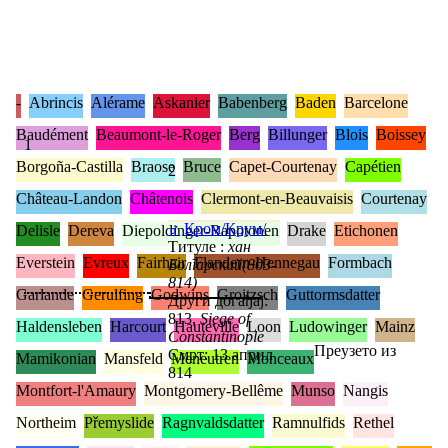
-
Abrincis
Alérame
Askanier
Babenberg
Baden
Barcelone
Baudément
Beaumont-le-Roger
Berg
Billunger
Blois
Boissey
1
Borgoña-Castilla
Braose
Bruce
Capet-Courtenay
Capétien
2
Château-Landon
Châtenois
Clermont-en-Beauvaisis
Courtenay
♂
Кром/Крум/
Delisle
Dereva
Diepoldinger-Rapotonen
Drake
Etichonen
Титуле :
хан
Everstein
Evreux
Fairhair
Flandern-Hennegau
Formbach
Болгарский(803-
814)
Garlande
Gerulfing
Godwins
Groitzsch
Guttormsdatter
Други догађај:
813,
Siege of
Haldensleben
Harcourt
Hauteville
Loon
Ludowinger
Mainz
Constantinople
Преузето из
Смрт: 13 април
Mamikonian
Mansfeld
Meneutren
Monceaux
814
Montfort-l'Amaury
Montgomery-Bellême
Munso
Nangis
Northeim
Přemyslide
Ragnvaldsdatter
Ramnulfids
Rethel