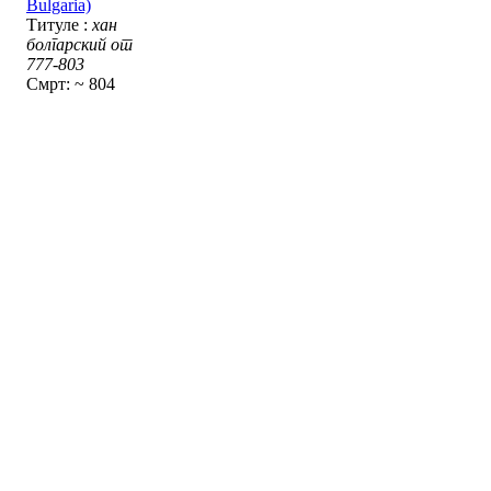
Bulgaria)
Титуле :
хан
болгарский от
777-803
Смрт: ~ 804