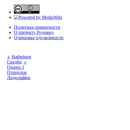
Политика приватности
О пројекту Родовид
Одрицање одговорности
♀
Hatheburg
Свадба
:
♂
Генрих I
Птицелов
Людольфин