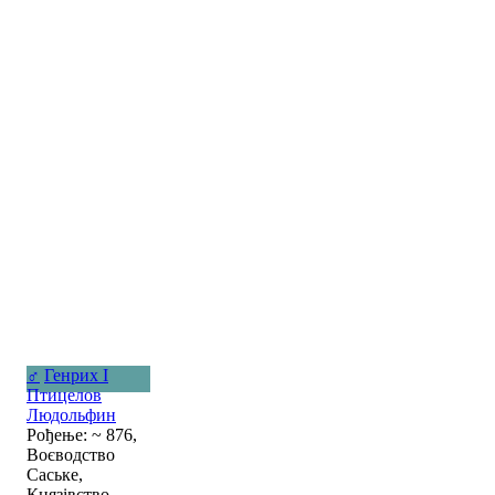
♂
Генрих I
Птицелов
Людольфин
Рођење: ~ 876,
Воєводство
Саське,
Князівство