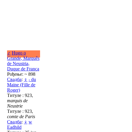
♂
Hugo o
Grande, Marquês
de Neustria,
Duque de França
Рођење: ~ 898
Свадба
:
♀
- du
Maine (Fille de
Roger)
Титуле : 923,
marquis de
Neustrie
Титуле : 923,
comte de Paris
Свадба
:
♀
w
Eadhild