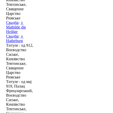
Тевтонське,
Священне
Царство
Римське
Свадба
:
♀
Mathilde die
Heilige
Свадба
:
♀
Hatheburg
Титуле : од 912,
Воєводство
Саське,
Князівство
Тевтонське,
Священне
Царство
Римське
Титуле : од мај
919, Палац
Фрицларський,
Воєводство
Саське,
Князівство
Тевтонське,