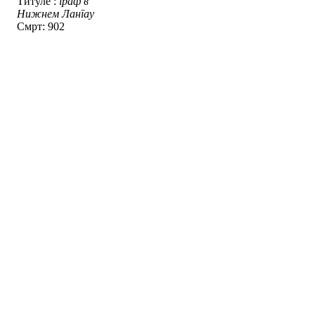
Титуле :
граф в
Нижнем Лангау
Смрт: 902