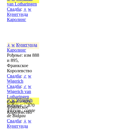
van Lotharingen
Свадба
:
♀
w
Кунегунда
Каролинг
♀
w
Кунегунда
Каролинг
Рођење: изм 888
и 895,
Франкское
Королевство
Свадба
:
♂
w
Wigerich
Свадба
:
♂
w
Wigerich van
Lotharingen
♂
w
Wigerich
Смрт: > 923,
Рођење: ~ 870
Франкское
Титуле :
comte
Королевство
de Bidgau
Свадба
:
♀
w
Кунегунда