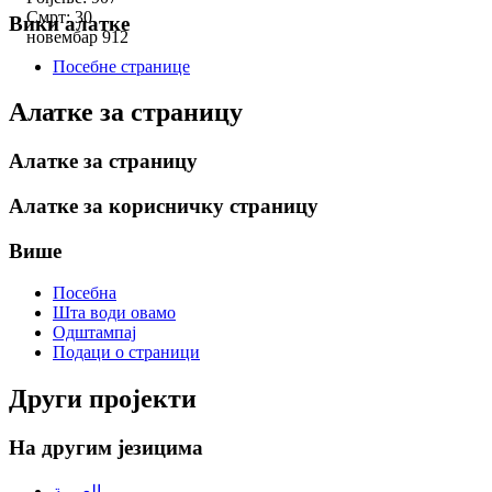
Смрт: 30
Вики алатке
новембар 912
Посебне странице
Алатке за страницу
Алатке за страницу
Алатке за корисничку страницу
Више
Посебна
Шта води овамо
Одштампај
Подаци о страници
Други пројекти
На другим језицима
العربية