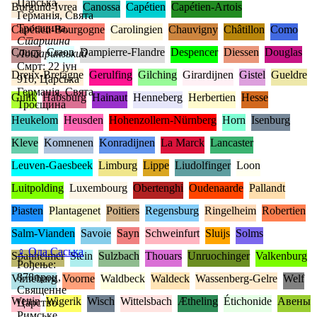
Царська
Burgund-Ivrea
Canossa
Capétien
Capétien-Artois
Германія, Свята
Троєщина,
Capétien-Bourgogne
Carolingien
Chauvigny
Châtillon
Como
Старшина
Coucy
Craon
Dampierre-Flandre
Despencer
Diessen
Douglas
Лотаринзький
Смрт: 22 јун
Dreux-Bretagne
Gerulfing
Gilching
Girardijnen
Gistel
Gueldre
910, Царська
Германія, Свята
Gulik
Habsburg
Hainaut
Henneberg
Herbertien
Hesse
Троєщина
Heukelom
Heusden
Hohenzollern-Nürnberg
Horn
Isenburg
Kleve
Komnenen
Konradijnen
La Marck
Lancaster
Leuven-Gaesbeek
Limburg
Lippe
Liudolfinger
Loon
Luitpolding
Luxembourg
Obertenghi
Oudenaarde
Pallandt
Piasten
Plantagenet
Poitiers
Regensburg
Ringelheim
Robertien
Salm-Vianden
Savoie
Sayn
Schweinfurt
Sluijs
Solms
♀
Ода Саська
Spanheimer
Stein
Sulzbach
Thouars
Unruochinger
Valkenburg
Рођење:
878проц,
Virneburg
Voorne
Waldbeck
Waldeck
Wassenberg-Gelre
Welf
Священне
Wettin
Wigerik
Wisch
Wittelsbach
Ætheling
Étichonide
Авены
Царство
Римське