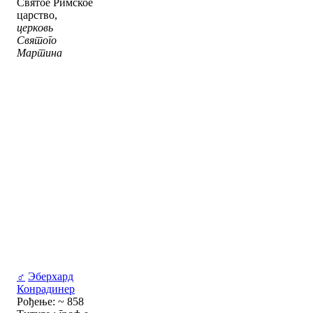
Святое Римское
царство,
церковь
Святого
Мартина
♂
Эберхард
Конрадинер
Рођење: ~ 858