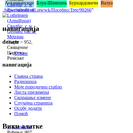
Асканианские
Блуа-Шампань
Бурхардовичи
Валуа
Свадба
:
♂
w
„
https://sr.rodovid.org/wk/Посебно:Tree/90266
Zwentibold of
”
Lothringen
(Arnulfsson)
Свадба
:
♂
w
навигација
Gerhard van de
Metzgau
donate
Смрт: > 952,
Священне
Царство
Donate
Римське
навигација
Главна страна
Радионица
Моје породично стабло
Листа презимена
Скорашње измене
Случајна страница
Особу додати
Помоћ
Вики алатке
♂
Thankmar
Рођење: 907