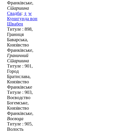
Франківське,
Старшина
Свадба
:
♀
w
Кунигунда вон
Швабен
Титуле : 898,
Границя
Баварська,
Князівство
Франківське,
Граничний
Старшина
Титуле : 901,
Город
Братислава,
Князівство
Франківське
Титуле : 903,
Воєводство
Богемське,
Князівство
Франківське,
Воєвода
Титуле : 905,
Волость