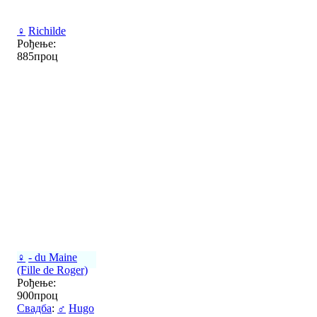
♀
Richilde
Рођење:
885проц
♀
- du Maine
(Fille de Roger)
Рођење:
900проц
Свадба
:
♂
Hugo