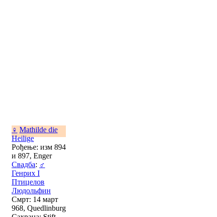
♀
Mathilde die
Heilige
Рођење: изм 894
и 897, Enger
Свадба
:
♂
Генрих I
Птицелов
Людольфин
Смрт: 14 март
968, Quedlinburg
Сахрана: Stift