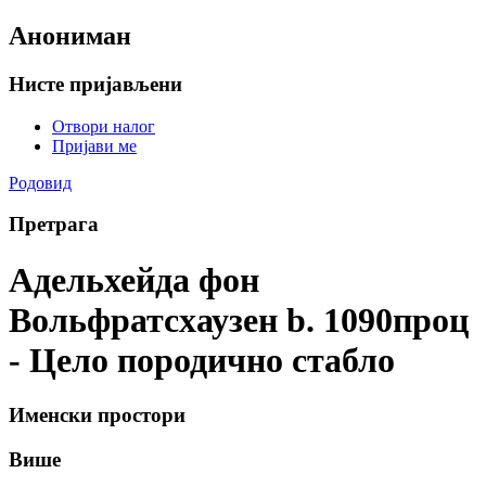
Анониман
Нисте пријављени
Отвори налог
Пријави ме
Родовид
Претрага
Адельхейда фон
Вольфратсхаузен b. 1090проц
- Цело породично стабло
Именски простори
Више