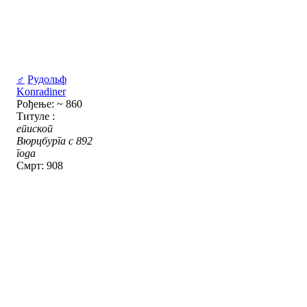
♂
Рудольф
Konradiner
Рођење: ~ 860
Титуле :
епископ
Вюрцбурга с 892
года
Смрт: 908