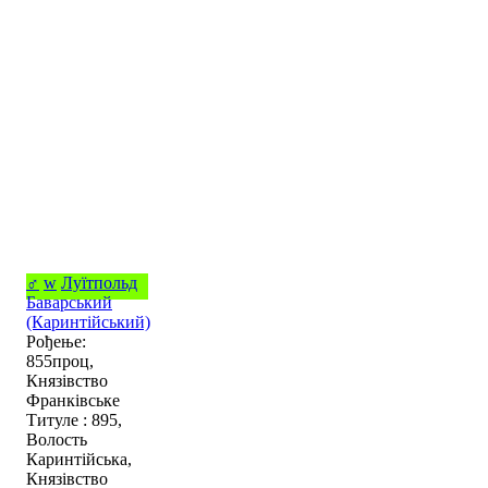
♂
w
Луїтпольд
Баварський
(Каринтійський)
Рођење:
855проц,
Князівство
Франківське
Титуле : 895,
Волость
Каринтійська,
Князівство