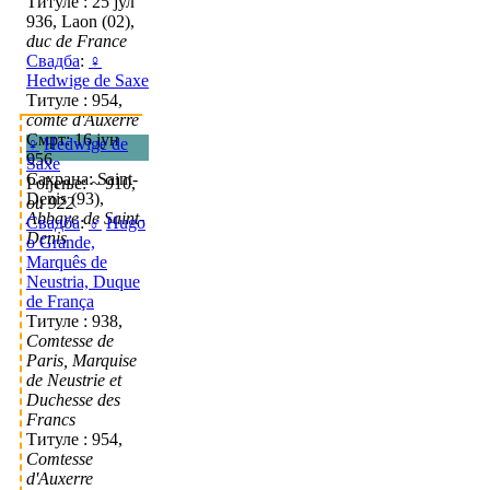
Титуле : 25 јул
936, Laon (02),
duc de France
Свадба
:
♀
Hedwige de Saxe
Титуле : 954,
comte d'Auxerre
Смрт: 16 јун
♀
Hedwige de
956
Saxe
Сахрана: Saint-
Рођење: ~ 910,
Denis (93),
ou 922
Abbaye de Saint-
Свадба
:
♂
Hugo
Denis
o Grande,
Marquês de
Neustria, Duque
de França
Титуле : 938,
Comtesse de
Paris, Marquise
de Neustrie et
Duchesse des
Francs
Титуле : 954,
Comtesse
d'Auxerre