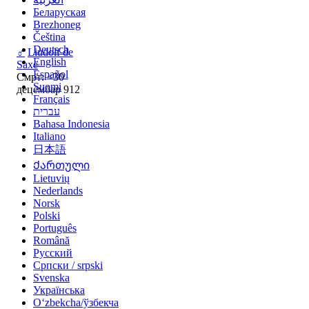
Беларуская
Brezhoneg
Čeština
Deutsch
♂
Liudolf de
English
Saxe
Español
Смрт: <30
Suomi
децембар 912
Français
עברית
Bahasa Indonesia
Italiano
日本語
Ქართული
Lietuvių
Nederlands
Norsk
Polski
Português
Română
Русский
Српски / srpski
Svenska
Українська
Oʻzbekcha/ўзбекча