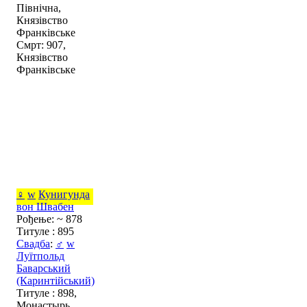
Північна,
Князівство
Франківське
Смрт: 907,
Князівство
Франківське
♀
w
Кунигунда
вон Швабен
Рођење: ~ 878
Титуле : 895
Свадба
:
♂
w
Луїтпольд
Баварський
(Каринтійський)
Титуле : 898,
Монастырь