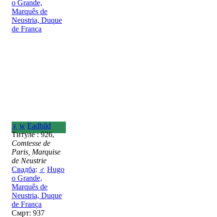
o Grande,
Marquês de
Neustria, Duque
de França
♀
w
Eadhild
Титуле : 926,
Comtesse de
Paris, Marquise
de Neustrie
Свадба
:
♂
Hugo
o Grande,
Marquês de
Neustria, Duque
de França
Смрт: 937