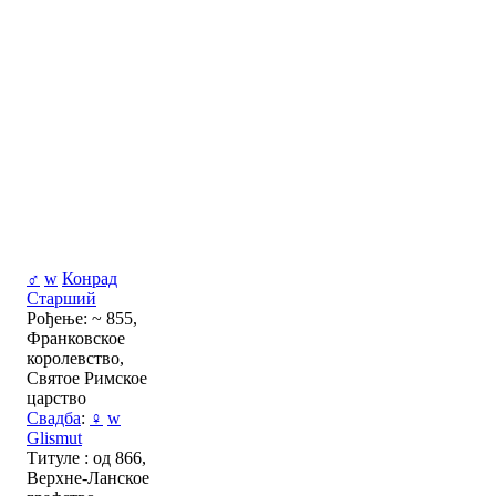
♂
w
Конрад
Старший
Рођење: ~ 855,
Франковское
королевство,
Святое Римское
царство
Свадба
:
♀
w
Glismut
Титуле : од 866,
Верхне-Ланское