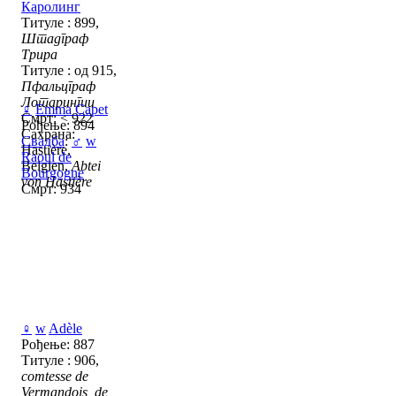
Каролинг
Титуле : 899,
Штадграф
Трира
Титуле : од 915,
Пфальцграф
Лотарингии
♀
Emma Capet
Смрт: < 922
Рођење: 894
Сахрана:
Свадба
:
♂
w
Hastière,
Raoul de
Belgien,
Abtei
Bourgogne
von Hastière
Смрт: 934
♀
w
Adèle
Рођење: 887
Титуле : 906,
comtesse de
Vermandois, de