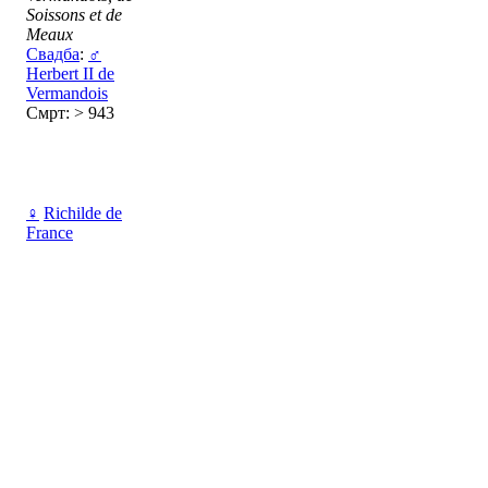
Soissons et de
Meaux
Свадба
:
♂
Herbert II de
Vermandois
Смрт: > 943
♀
Richilde de
France