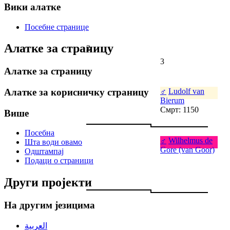
Вики алатке
Посебне странице
Алатке за страницу
2
3
Алатке за страницу
♂
Ludolf van
Алатке за корисничку страницу
Bierum
Смрт: 1150
Више
Посебна
♂
Wilhelmus de
Шта води овамо
Gore (van Goor)
Одштампај
Подаци о страници
Други пројекти
На другим језицима
العربية