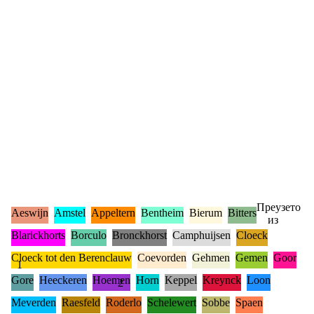
Преузето
Aeswijn
Amstel
Appeltern
Bentheim
Bierum
Bitters
из
Blarickhorts
Borculo
Bronckhorst
Camphuijsen
Cloeck
Cloeck tot den Berenclauw
Coevorden
Gehmen
Gemen
Goor
1
Gore
Heeckeren
Hoemen
Horn
Keppel
Kreynck
Loon
2
Meverden
Raesfeld
Roderlo
Schelewert
Sobbe
Spaen