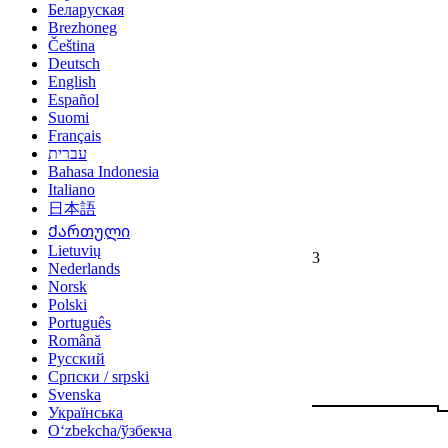
Беларуская
Brezhoneg
Čeština
Deutsch
English
Español
Suomi
Français
עברית
Bahasa Indonesia
Italiano
日本語
Ქართული
Lietuvių
3
Nederlands
Norsk
Polski
Português
Română
Русский
Српски / srpski
Svenska
Українська
Oʻzbekcha/ўзбекча