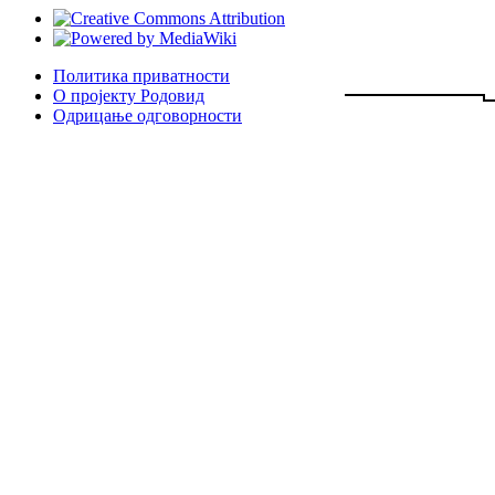
Политика приватности
О пројекту Родовид
Одрицање одговорности