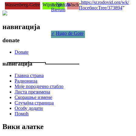
„
https://sr.rodovid.org/wk/
♂
Nn van
Wassenberg-Gelre
Wijnbergen
Wisch
Посебно:Tree/373894
”
Bierum
навигација
♂
Hugo de Gore
donate
Donate
навигација
Главна страна
Радионица
Моје породично стабло
Листа презимена
Скорашње измене
Случајна страница
Особу додати
Помоћ
Вики алатке