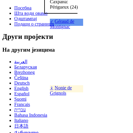
Сахрана:
Périgueux (24)
Посебна
Шта води овамо
Одштампај
♂
Géraud de
Подаци о страници
Montignac
Други пројекти
На другим језицима
العربية
Беларуская
Brezhoneg
Čeština
Deutsch
♀
Nonie de
English
Grignols
Español
Suomi
Français
עברית
Bahasa Indonesia
Italiano
日本語
Ქართული