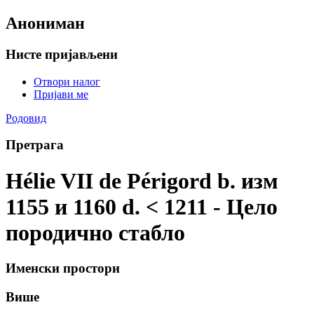
Анониман
Нисте пријављени
Отвори налог
Пријави ме
Родовид
Претрага
Hélie VII de Périgord b. изм
1155 и 1160 d. < 1211 - Цело
породично стабло
Именски простори
Више