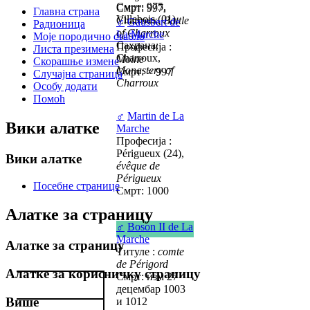
Смрт: 975,
Смрт: 997,
Главна страна
Villebois (01)
Charroux,
Battle
♂
Gausbert de
Радионица
of Charroux
La Marche
Моје породично стабло
Сахрана:
Професија :
Листа презимена
Charroux,
Moine
Скорашње измене
Monastery of
Смрт: > 997
Случајна страница
Charroux
Особу додати
Помоћ
♂
Martin de La
Вики алатке
Marche
Професија :
Périgueux (24),
Вики алатке
évêque de
Périgueux
Посебне странице
Смрт: 1000
Алатке за страницу
♂
Boson II de La
Marche
Алатке за страницу
Титуле :
comte
de Périgord
Алатке за корисничку страницу
Смрт: изм 27
децембар 1003
Више
и 1012