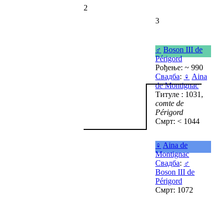
2
3
♂
Boson III de
Périgord
Рођење: ~ 990
Свадба
:
♀
Aina
de Montignac
Титуле : 1031,
comte de
Périgord
Смрт: < 1044
♀
Aina de
Montignac
Свадба
:
♂
Boson III de
Périgord
Смрт: 1072