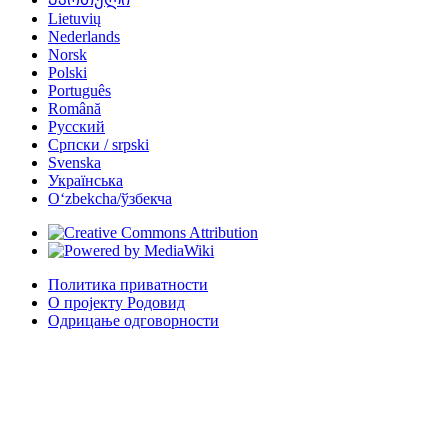
Lietuvių
Nederlands
Norsk
Polski
Português
Română
Русский
Српски / srpski
Svenska
Українська
Oʻzbekcha/ўзбекча
Политика приватности
О пројекту Родовид
Одрицање одговорности