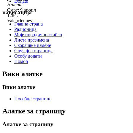
Donate
Hainaut
Смрт: 9 април
навигација
1284,
Valenciennes
Главна страна
Радионица
Моје породично стабло
Листа презимена
Скорашње измене
Случајна страница
Особу додати
Помоћ
Вики алатке
Вики алатке
Посебне странице
Алатке за страницу
Алатке за страницу