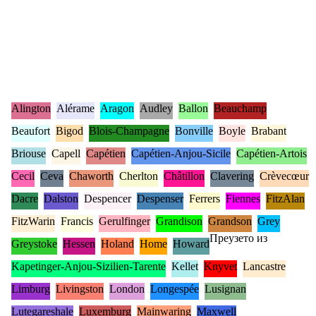
Alington
Alérame
Aragon
Audley
Ballon
Beauchamp
Beaufort
Bigod
Blois-Champagne
Bonville
Boyle
Brabant
Briouse
Capell
Capétien
Capétien-Anjou-Sicile
Capétien-Artois
Cecil
Ceva
Chaworth
Cherlton
Châtillon
Clavering
Crèvecœur
Dacre
Dalston
Despencer
Despenser
Ferrers
Fiennes
FitzAlan
FitzWarin
Francis
Gerulfinger
Grandison
Grandson
Grey
Преузето из
Greystoke
Hessen
Holand
Home
Howard
Kapetinger-Anjou-Sizilien-Tarente
Kellet
Knyvet
Lancastre
Limburg
Livingston
London
Longespée
Lusignan
Lutegareshale
Luxemburg
Mainwaring
Maxwell