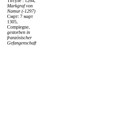
Титуле : 1264,
Markgraf von
Namur (-1297)
Смрт: 7 март
1305,
Compiegne,
gestorben in
französischer
Gefangenschaft