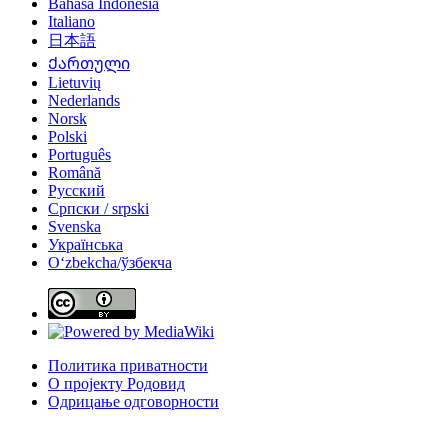
Bahasa Indonesia
Italiano
日本語
Ქართული
Lietuvių
Nederlands
Norsk
Polski
Português
Română
Русский
Српски / srpski
Svenska
Українська
Oʻzbekcha/ўзбекча
Политика приватности
О пројекту Родовид
Одрицање одговорности