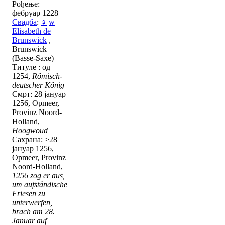
Рођење:
фебруар 1228
Свадба
:
♀
w
Elisabeth de
Brunswick
,
Brunswick
(Basse-Saxe)
Титуле : од
1254,
Römisch-
deutscher König
Смрт: 28 јануар
1256, Opmeer,
Provinz Noord-
Holland,
Hoogwoud
Сахрана: >28
јануар 1256,
Opmeer, Provinz
Noord-Holland,
1256 zog er aus,
um aufständische
Friesen zu
unterwerfen,
brach am 28.
Januar auf