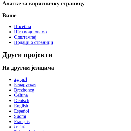
Алатке за корисничку страницу
Више
Посебна
Шта води овамо
Одштампај
Подаци о страници
Други пројекти
На другим језицима
العربية
Беларуская
Brezhoneg
Čeština
Deutsch
English
Español
Suomi
Français
עברית