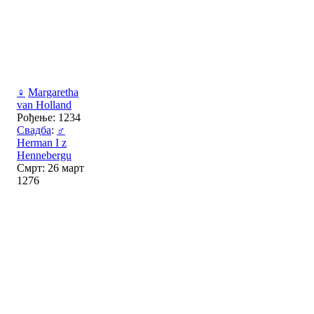
♀
Margaretha
van Holland
Рођење: 1234
Свадба
:
♂
Herman I z
Hennebergu
Смрт: 26 март
1276