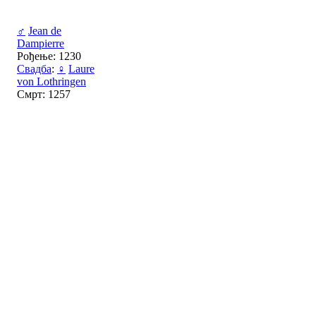
♂
Jean de
Dampierre
Рођење: 1230
Свадба
:
♀
Laure
von Lothringen
Смрт: 1257