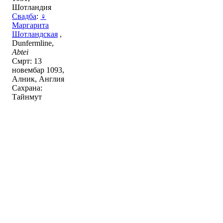
Шотландия
Свадба
:
♀
Маргарита
Шотландская
,
Dunfermline,
Abtei
Смрт: 13
новембар 1093,
Алник, Англия
Сахрана:
Тайнмут