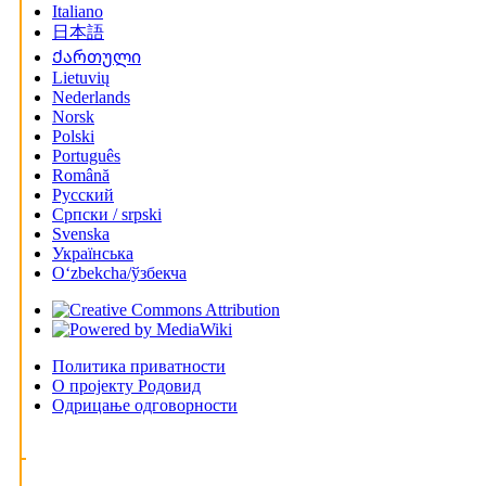
Italiano
日本語
Ქართული
Lietuvių
Nederlands
Norsk
Polski
Português
Română
Русский
Српски / srpski
Svenska
Українська
Oʻzbekcha/ўзбекча
Политика приватности
О пројекту Родовид
Одрицање одговорности