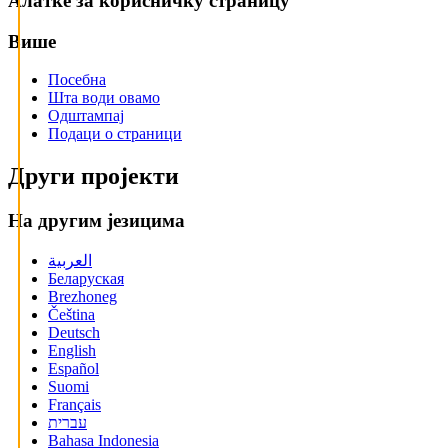
Алатке за корисничку страницу
Више
Посебна
Шта води овамо
Одштампај
Подаци о страници
Други пројекти
На другим језицима
العربية
Беларуская
Brezhoneg
Čeština
Deutsch
English
Español
Suomi
Français
עברית
Bahasa Indonesia