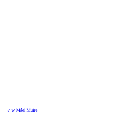
♂
w
Máel Muire