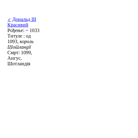
♂
Дональд III
Красивий
Рођење: ~ 1033
Титуле : од
1093,
король
Шотландії
Смрт: 1099,
Ангус,
Шотландія