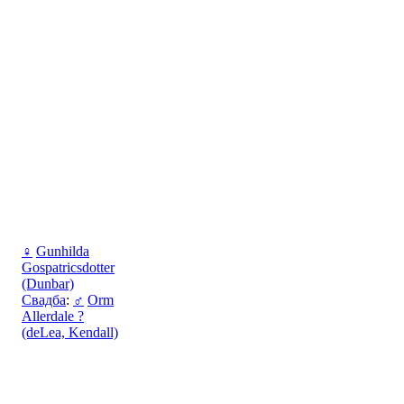
♀
Gunhilda
Gospatricsdotter
(Dunbar)
Свадба
:
♂
Orm
Allerdale ?
(deLea, Kendall)