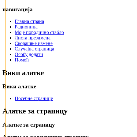
навигација
Главна страна
Радионица
Моје породично стабло
Листа презимена
Скорашње измене
Случајна страница
Особу додати
Помоћ
Вики алатке
Вики алатке
Посебне странице
Алатке за страницу
Алатке за страницу