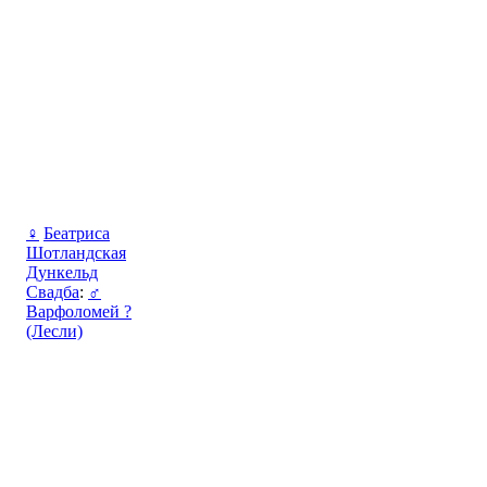
♀
Беатриса
Шотландская
Дункельд
Свадба
:
♂
Варфоломей ?
(Лесли)