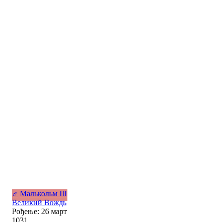
♂
Малькольм III
Великий Вождь
Рођење: 26 март
1031,