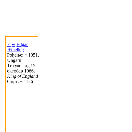
♂
w
Edgar
Ætheling
Рођење: ~ 1051,
Ungarn
Титуле : од 15
октобар 1066,
King of England
Смрт: ~ 1126