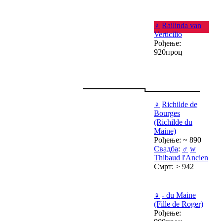
♀
Railinda van
Verticilio
Рођење:
920проц
♀
Richilde de
Bourges
(Richilde du
Maine)
Рођење: ~ 890
Свадба
:
♂
w
Thibaud l'Ancien
Смрт: > 942
♀
- du Maine
(Fille de Roger)
Рођење: