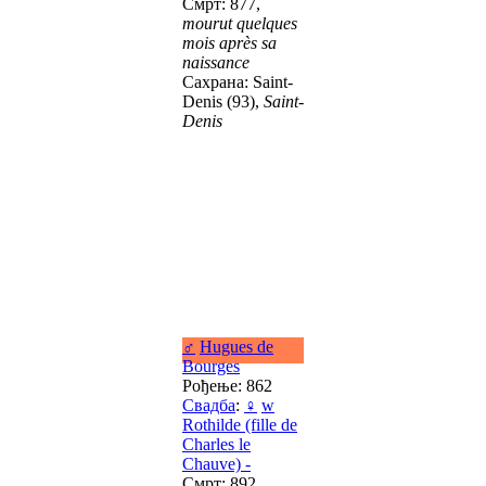
Смрт: 877,
mourut quelques
mois après sa
naissance
Сахрана: Saint-
Denis (93),
Saint-
Denis
♂
Hugues de
Bourges
Рођење: 862
Свадба
:
♀
w
Rothilde (fille de
Charles le
Chauve) -
Смрт: 892