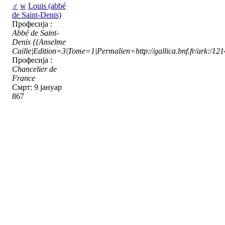
♂
w
Louis (abbé
de Saint-Denis)
Професија :
Abbé de Saint-
Denis
{{Anselme
Caille|Edition=3|Tome=1|Permalien=http://gallica.bnf.fr/ark:/1
Професија :
Chancelier de
France
Смрт: 9 јануар
867