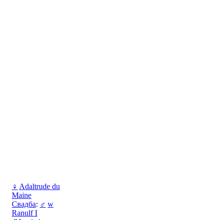
♀
Adaltrude du
Maine
Свадба
:
♂
w
Ranulf I