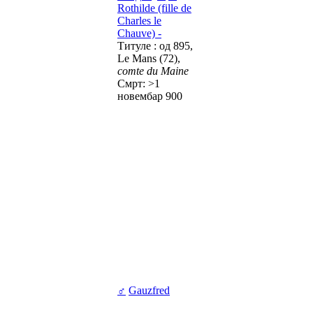
Rothilde (fille de
Charles le
Chauve) -
Титуле : од 895,
Le Mans (72),
comte du Maine
Смрт: >1
новембар 900
♂
Gauzfred