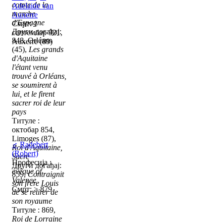
comte de la
Adelaide van
marche
Auxerre
d'Espagne
Смрт: 1
Други догађај:
септембар 921,
848, Orléans
Auxerre (89)
(45),
Les grands
d'Aquitaine
l'étant venu
trouvé à Orléans,
se soumirent à
lui, et le firent
sacrer roi de leur
pays
Титуле :
октобар 854,
Limoges (87),
♂
Radebert
Roi d'Aquitaine,
(Robert)
Sacre
Професија :
Други догађај:
évêque of
859,
Contraignit
Valence
son frère Louis
Смрт: > 879
de se retirer de
son royaume
Титуле : 869,
Roi de Lorraine