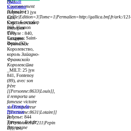
(02),
Лысый
Couronnement
Каролинг
{{Anselme
Рођење: 13 јун
Caille|Edition=3|Tome=1|Permalien=http://gallica.bnf.fr/ark:/1
823,
Смрт: 6 октобар
Каролингская
869, Hasnon
империя
(59),
Титуле : 840,
Сахрана: Saint-
Западно-
Denis (93),
Франкское
Королевство,
король Западно-
Франкского
Королевства
_MILT: 25 јун
841, Fontenoy
(89),
avec son
frère
[[Personne:8633|Louis]],
il remporta une
fameuse victoire
♂
Boson de
sur l'empeureur
Provence
[[Personne:8631|Lotaire]]
Рођење: 844
et
Титуле :
Roi de
[[Personne:927211|Pepin
Bourgogne
II]], roi