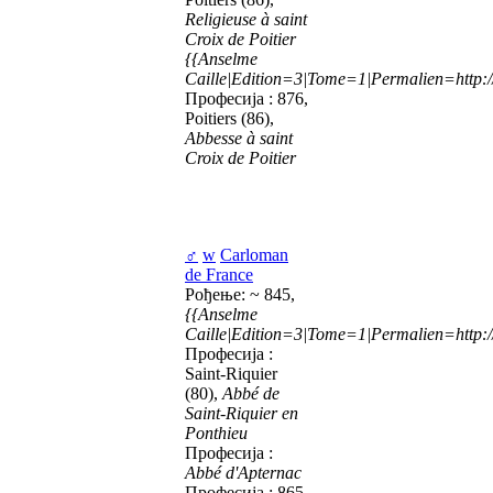
Religieuse à saint
Croix de Poitier
{{Anselme
Caille|Edition=3|Tome=1|Permalien=http://
Професија : 876,
Poitiers (86),
Abbesse à saint
Croix de Poitier
♂
w
Carloman
de France
Рођење: ~ 845,
{{Anselme
Caille|Edition=3|Tome=1|Permalien=http://
Професија :
Saint-Riquier
(80),
Abbé de
Saint-Riquier en
Ponthieu
Професија :
Abbé d'Apternac
Професија : 865,