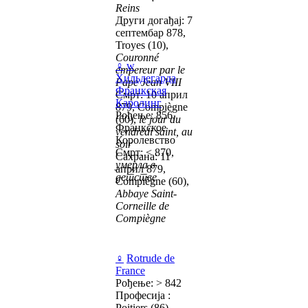
Reins
Други догађај: 7
септембар 878,
Troyes (10),
Couronné
♀
w
empereur par le
Хильдегарда
Pape Jean VIII
Франкская
Смрт: 10 април
Каролинг
879, Compiègne
Рођење: 856,
(60),
le jour du
Франкское
vendredi saint, au
Королевство
soir
Смрт: < 870,
Сахрана: 11
умерла в
април 879,
детстве
Compiègne (60),
Abbaye Saint-
Corneille de
Compiègne
♀
Rotrude de
France
Рођење: > 842
Професија :
Poitiers (86),