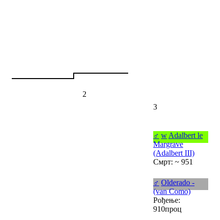
2
3
♂
w
Adalbert le
Margrave
(Adalbert III)
Смрт: ~ 951
♂
Olderado -
(van Como)
Рођење:
910проц