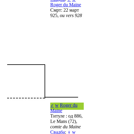
Roger du Maine
Смрт: 22 март
925,
ou vers 928
♂
w
Roger du
Maine
Титуле : од 886,
Le Mans (72),
comte du Maine
Свадба
:
♀
w