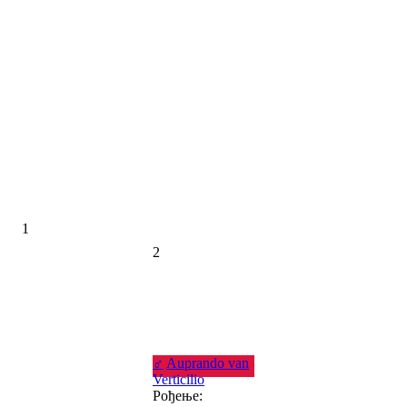
1
2
♂
Auprando van
Verticilio
Рођење: