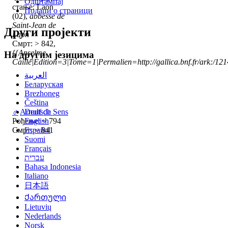
Одштампај
стање: Laon
Подаци о страници
(02),
abbesse de
Saint-Jean de
Други пројекти
Laon
Смрт: > 842,
{{Anselme
На другим језицима
Caille|Edition=3|Tome=1|Permalien=http://gallica.bnf.fr/ark:/1
العربية
Беларуская
Brezhoneg
Čeština
♂
Arnulf de Sens
Deutsch
Рођење: ~ 794
English
Смрт: ~ 841
Español
Suomi
Français
עברית
Bahasa Indonesia
Italiano
日本語
Ქართული
Lietuvių
Nederlands
Norsk