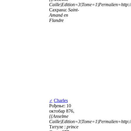
Caille|Edition=3|Tome=1|Permalien=http://
Сахрана:
Saint-
Amand en
Flandre
♂
Charles
Рођење: 10
октобар 876,
{{Anselme
Caille|Edition=3|Tome=1|Permalien=http://
Титуле :
prince