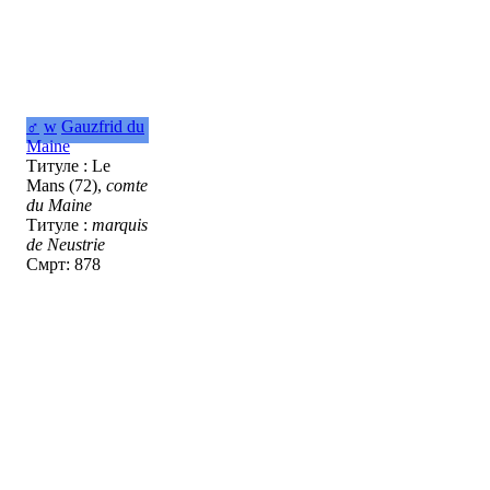
♂
w
Gauzfrid du
Maine
Титуле : Le
Mans (72),
comte
du Maine
Титуле :
marquis
de Neustrie
Смрт: 878