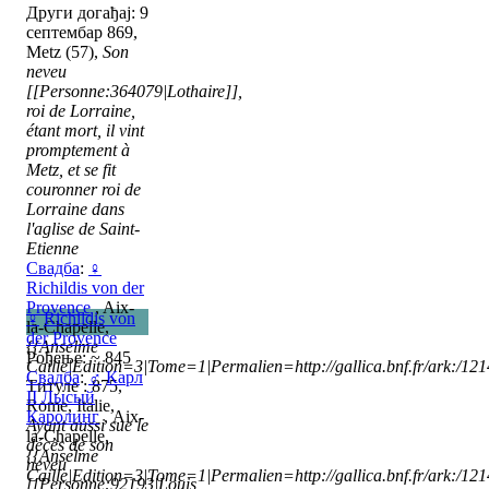
Други догађај: 9
септембар 869,
Metz (57),
Son
neveu
[[Personne:364079|Lothaire]],
roi de Lorraine,
étant mort, il vint
promptement à
Metz, et se fit
couronner roi de
Lorraine dans
l'aglise de Saint-
Etienne
Свадба
:
♀
Richildis von der
Provence
, Aix-
♀
Richildis von
la-Chapelle,
der Provence
{{Anselme
Рођење: ~ 845
Caille|Edition=3|Tome=1|Permalien=http://gallica.bnf.fr/ark:/1
Свадба
:
♂
Карл
Титуле : 875,
II Лысый
Rome, Italie,
Каролинг
, Aix-
Ayant aussi sue le
la-Chapelle,
décès de son
{{Anselme
neveu
Caille|Edition=3|Tome=1|Permalien=http://gallica.bnf.fr/ark:/1
[[Personne:92193|Louis