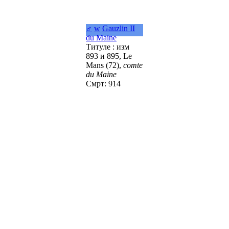
♂
w
Gauzlin II
du Maine
Титуле : изм
893 и 895, Le
Mans (72),
comte
du Maine
Смрт: 914