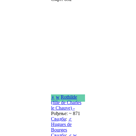
♀
w
Rothilde
(fille de Charles
le Chauve) -
Рођење: ~ 871
Свадба
:
♂
Hugues de
Bourges
Свадба
:
♂
w