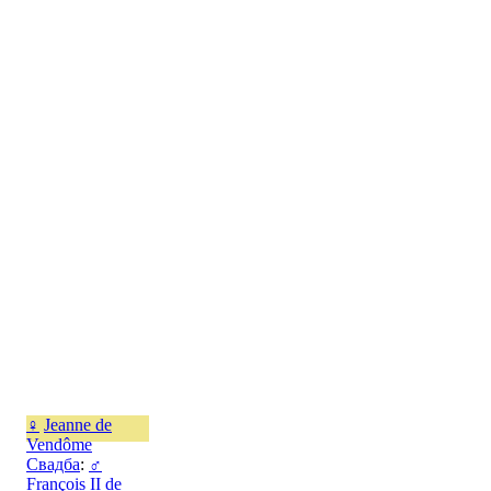
♀
Jeanne de
Vendôme
Свадба
:
♂
François II de