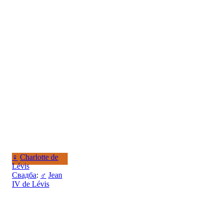
♀
Charlotte de
Lévis
Свадба
:
♂
Jean
IV de Lévis