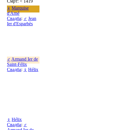
Смрт: < 1419
♀
Marquise
d'Arné
Свадба
:
♂
Jean
Ier d'Esparbès
♂
Armand Ier de
Saint-Félix
Свадба
:
♀
Hélix
♀
Hélix
Свадба
:
♂
Armand Ier de