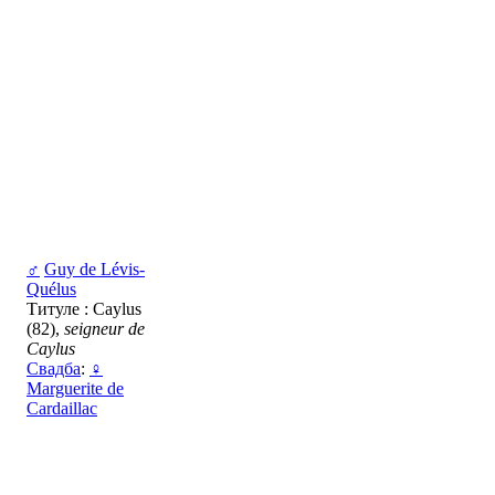
♂
Guy de Lévis-
Quélus
Титуле : Caylus
(82),
seigneur de
Caylus
Свадба
:
♀
Marguerite de
Cardaillac