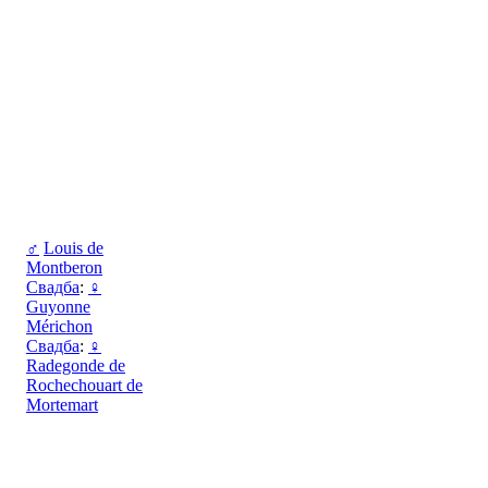
♂
Louis de
Montberon
Свадба
:
♀
Guyonne
Mérichon
Свадба
:
♀
Radegonde de
Rochechouart de
Mortemart