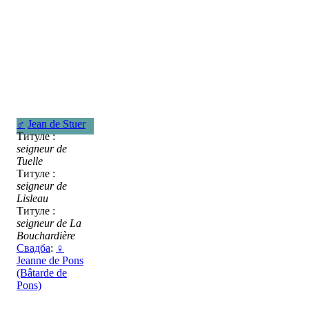
♂
Jean de Stuer
Титуле :
seigneur de
Tuelle
Титуле :
seigneur de
Lisleau
Титуле :
seigneur de La
Bouchardière
Свадба
:
♀
Jeanne de Pons
(Bâtarde de
Pons)