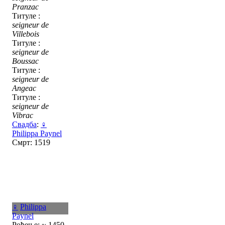
Pranzac
Титуле :
seigneur de
Villebois
Титуле :
seigneur de
Boussac
Титуле :
seigneur de
Angeac
Титуле :
seigneur de
Vibrac
Свадба
:
♀
Philippa Paynel
Смрт: 1519
♀
Philippa
Paynel
Рођење: ~ 1450