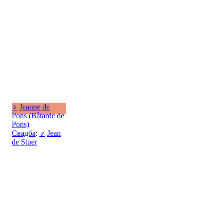
♀
Jeanne de
Pons (Bâtarde de
Pons)
Свадба
:
♂
Jean
de Stuer