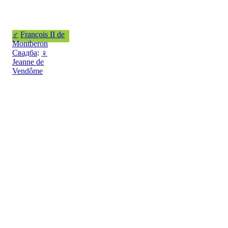
♂
François II de
Montberon
Свадба
:
♀
Jeanne de
Vendôme