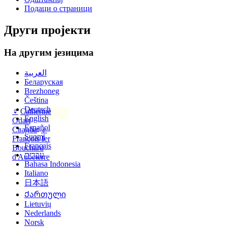
Подаци о страници
Други пројекти
На другим језицима
العربية
Беларуская
Brezhoneg
Čeština
Deutsch
♀
Catherine
English
Odart
Español
Свадба
:
♂
Suomi
François Ier
Français
Bouchard
עברית
d'Aubeterre
Bahasa Indonesia
Italiano
日本語
Ქართული
Lietuvių
Nederlands
Norsk