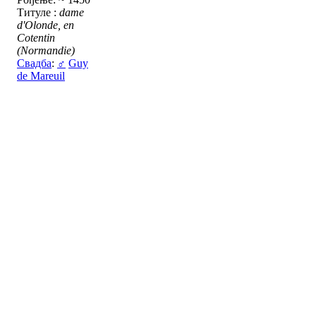
Титуле :
dame
d'Olonde, en
Cotentin
(Normandie)
Свадба
:
♂
Guy
de Mareuil