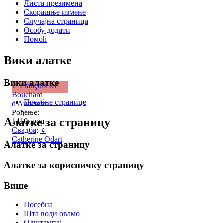
Листа презимена
Скорашње измене
Случајна страница
Особу додати
Помоћ
Вики алатке
Вики алатке
♂
François Ier
Bouchard
Посебне странице
d'Aubeterre
Рођење:
Алатке за страницу
1410проц
Свадба
:
♀
Catherine Odart
Алатке за страницу
Алатке за корисничку страницу
Више
Посебна
Шта води овамо
Одштампај