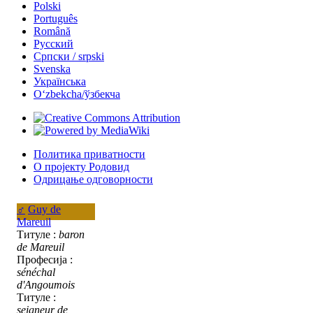
Polski
Português
Română
Русский
Српски / srpski
Svenska
Українська
Oʻzbekcha/ўзбекча
Политика приватности
О пројекту Родовид
Одрицање одговорности
♂
Guy de
Mareuil
Титуле :
baron
de Mareuil
Професија :
sénéchal
d'Angoumois
Титуле :
seigneur de