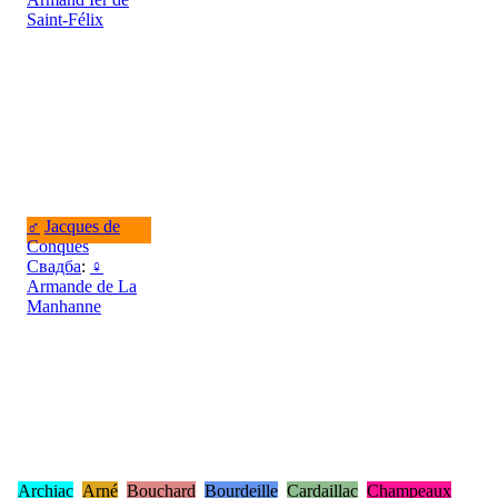
Saint-Félix
♂
Jacques de
Conques
Свадба
:
♀
Armande de La
Manhanne
Archiac
Arné
Bouchard
Bourdeille
Cardaillac
Champeaux