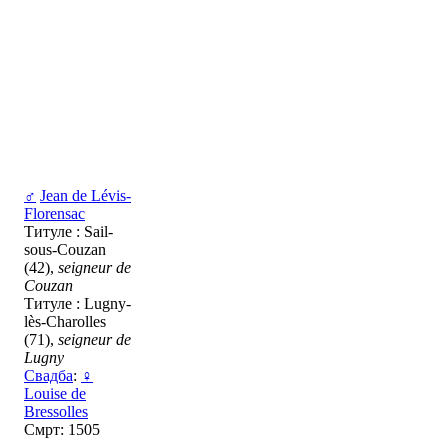
♂
Jean de Lévis-
Florensac
Титуле : Sail-
sous-Couzan
(42),
seigneur de
Couzan
Титуле : Lugny-
lès-Charolles
(71),
seigneur de
Lugny
Свадба
:
♀
Louise de
Bressolles
Смрт: 1505