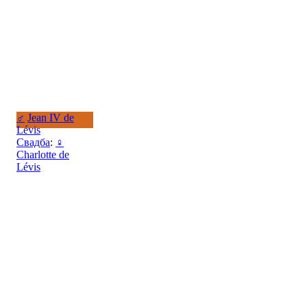
♂
Jean IV de
Lévis
Свадба
:
♀
Charlotte de
Lévis