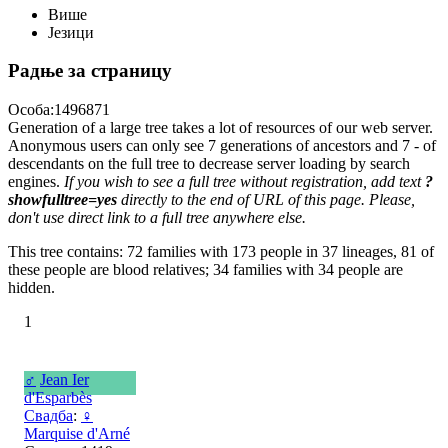
Више
Језици
Радње за страницу
Особа:1496871
Generation of a large tree takes a lot of resources of our web server.
Anonymous users can only see 7 generations of ancestors and 7 - of
descendants on the full tree to decrease server loading by search
engines.
If you wish to see a full tree without registration, add text
?
showfulltree=yes
directly to the end of URL of this page. Please,
don't use direct link to a full tree anywhere else.
This tree contains: 72 families with 173 people in 37 lineages, 81 of
these people are blood relatives; 34 families with 34 people are
hidden.
1
♂
Jean Ier
d'Esparbès
Свадба
:
♀
Marquise d'Arné