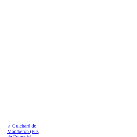
♂
Guichard de
Montberon (Fils
de François)