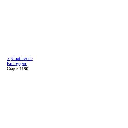
♂
Gauthier de
Bourgogne
Смрт: 1180