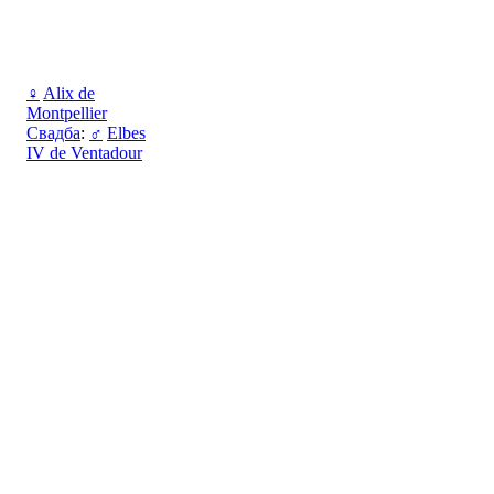
♀
Alix de
Montpellier
Свадба
:
♂
Elbes
IV de Ventadour