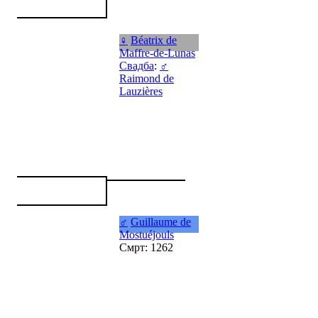
♀
Béatrix de
Maffre-de-Lunas
Свадба
:
♂
Raimond de
Lauzières
♂
Guillaume de
Mostuéjouls
Смрт: 1262