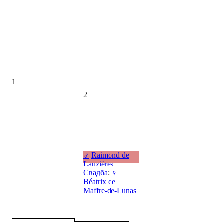
1
2
♂
Raimond de
Lauzières
Свадба
:
♀
Béatrix de
Maffre-de-Lunas