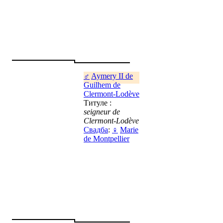
♂
Aymery II de
Guilhem de
Clermont-Lodève
Титуле :
seigneur de
Clermont-Lodève
Свадба
:
♀
Marie
de Montpellier