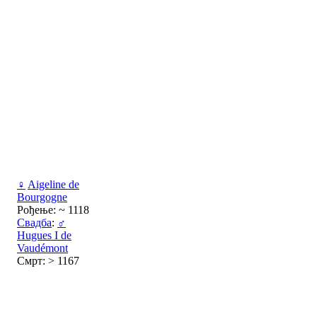
♀
Aigeline de
Bourgogne
Рођење: ~ 1118
Свадба
:
♂
Hugues I de
Vaudémont
Смрт: > 1167