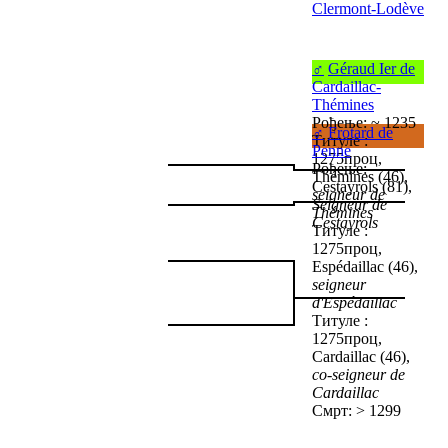
Clermont-Lodève
♂
Géraud Ier de
Cardaillac-
Thémines
Рођење: ~ 1235
♂
Frotard de
Титуле :
Penne
1275проц,
Рођење:
Thémines (46),
Cestayrols (81),
seigneur de
Seigneur de
Thémines
Cestayrols
Титуле :
1275проц,
Espédaillac (46),
seigneur
d'Espédaillac
Титуле :
1275проц,
Cardaillac (46),
co-seigneur de
Cardaillac
Смрт: > 1299