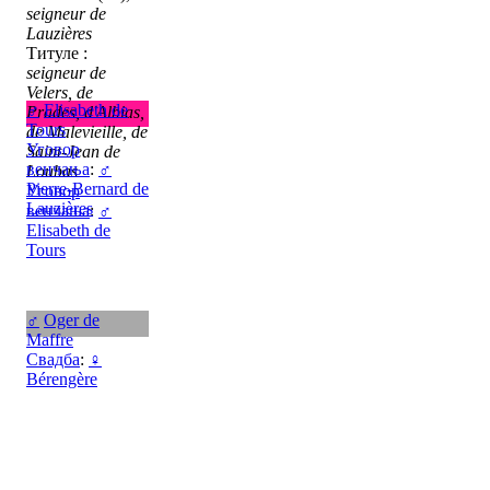
seigneur de
Lauzières
Титуле :
seigneur de
Velers, de
♂
Elisabeth de
Prades, d'Albias,
Tours
de Malevieille, de
Уговор
Saint-Jean de
венчања
:
♂
Loubas
Pierre-Bernard de
Уговор
Lauzières
венчања
:
♂
Elisabeth de
Tours
♂
Oger de
Maffre
Свадба
:
♀
Bérengère