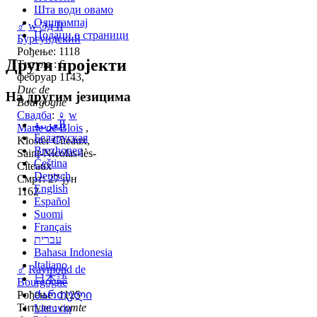
Шта води овамо
Одштампај
♂
w
Эд II
Подаци о страници
Бургундский
Рођење: 1118
Други пројекти
Титуле : 6
фебруар 1143,
Duc de
На другим језицима
Bourgogne
Свадба
:
♀
w
العربية
Маrie de Blois
,
Беларуская
Kloster Cîteaux,
Brezhoneg
Saint-Nicolas-lès-
Čeština
Cîteaux
Deutsch
Смрт: 27 јун
English
1162
Español
Suomi
Français
עברית
Bahasa Indonesia
Italiano
♂
Raymond de
日本語
Bourgogne
Рођење: 1125
Ქართული
Титуле :
comte
Lietuvių