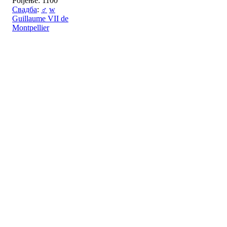
Рођење: 1100
Свадба
:
♂
w
Guillaume VII de
Montpellier