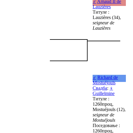
♂
Arnaud II de
Lauzières
Титуле :
Lauzières (34),
seigneur de
Lauzières
♂
Richard de
Mostuéjouls
Свадба
:
♀
Guillelmine
Титуле :
1260проц,
Mostuéjouls (12),
seigneur de
Mostuéjouls
Поседовање :
1260проц,