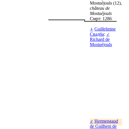
Mostuéjouls (12),
château de
Mostuéjouls
Смрт: 1286
♀
Guillelmine
Свадба
:
♂
Richard de
Mostuéjouls
♂
Hermengaud
de Guilhem de