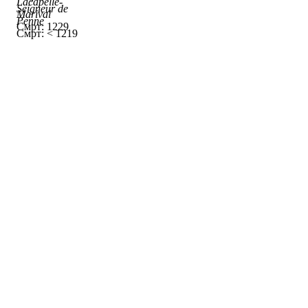
Lacapelle-
Seigneur de
Marival
Penne
Смрт: 1229
Смрт: < 1219