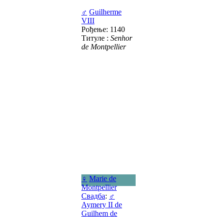
♂
Guilherme
VIII
Рођење: 1140
Титуле :
Senhor
de Montpellier
♀
Marie de
Montpellier
Свадба
:
♂
Aymery II de
Guilhem de