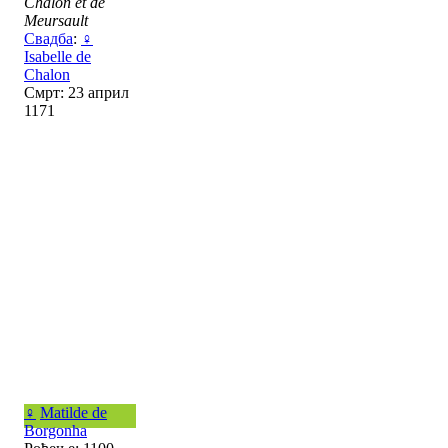
Chalon et de
Meursault
Свадба
:
♀
Isabelle de
Chalon
Смрт: 23 април
1171
♀
Matilde de
Borgonha