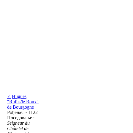
♂
Hugues
"Rufus/le Roux"
de Bourgogne
Рођење: ~ 1122
Поседовање :
Seigneur du
Châtelet de