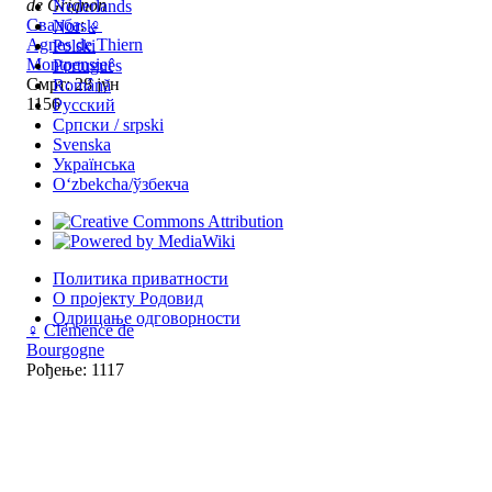
de Grignon
Nederlands
Свадба
:
♀
Norsk
Agnes de Thiern
Polski
Montpensier
Português
Смрт: 28 јун
Română
1156
Русский
Српски / srpski
Svenska
Українська
Oʻzbekcha/ўзбекча
Политика приватности
О пројекту Родовид
Одрицање одговорности
♀
Clémence de
Bourgogne
Рођење: 1117