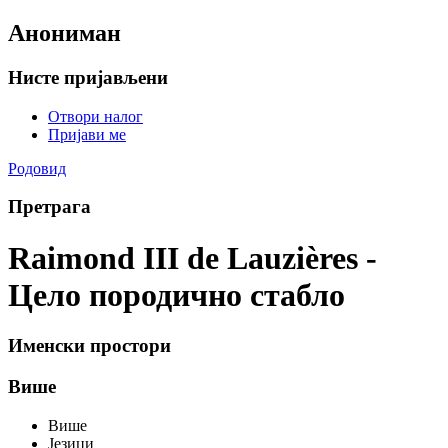
Анониман
Нисте пријављени
Отвори налог
Пријави ме
Родовид
Претрага
Raimond III de Lauzières -
Цело породично стабло
Именски простори
Више
Више
Језици