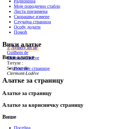
Радионица
Моје породично стабло
Листа презимена
Скорашње измене
Случајна страница
Особу додати
Помоћ
Вики алатке
♂
Aymery Ier de
Guilhem de
Вики алатке
Clermont-Lodève
Титуле :
Seigneur de
Посебне странице
Clermont-Lodève
Алатке за страницу
Алатке за страницу
Алатке за корисничку страницу
Више
Посебна