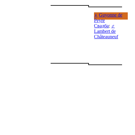
♀
Guyonne de
Peyre
Свадба
:
♂
Lambert de
Châteauneuf