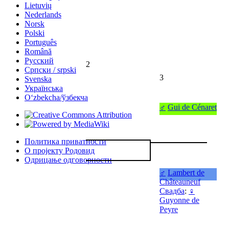
Lietuvių
Nederlands
Norsk
Polski
Português
Română
Русский
2
Српски / srpski
3
Svenska
Українська
Oʻzbekcha/ўзбекча
♂
Gui de Cénaret
Политика приватности
О пројекту Родовид
Одрицање одговорности
♂
Lambert de
Châteauneuf
Свадба
:
♀
Guyonne de
Peyre