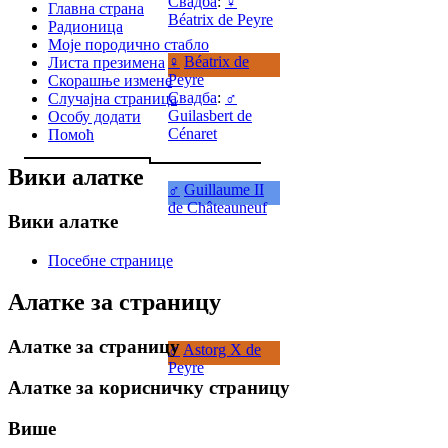
Свадба
:
♀
Главна страна
Béatrix de Peyre
Радионица
Моје породично стабло
♀
Béatrix de
Листа презимена
Peyre
Скорашње измене
Свадба
:
♂
Случајна страница
Guilasbert de
Особу додати
Cénaret
Помоћ
Вики алатке
♂
Guillaume II
de Châteauneuf
Вики алатке
Посебне странице
Алатке за страницу
Алатке за страницу
♂
Astorg X de
Peyre
Алатке за корисничку страницу
Више