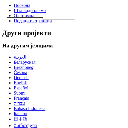
Посебна
Шта води овамо
Одштампај
Подаци о страници
Други пројекти
На другим језицима
العربية
Беларуская
Brezhoneg
Čeština
Deutsch
English
Español
Suomi
Français
עברית
Bahasa Indonesia
Italiano
日本語
Ქართული