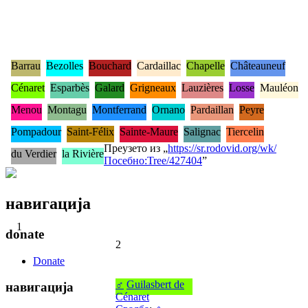
Barrau
Bezolles
Bouchard
Cardaillac
Chapelle
Châteauneuf
Cénaret
Esparbès
Galard
Grigneaux
Lauzières
Losse
Mauléon
Menou
Montagu
Montferrand
Ornano
Pardaillan
Peyre
Pompadour
Saint-Félix
Sainte-Maure
Salignac
Tiercelin
Преузето из „
https://sr.rodovid.org/wk/
du Verdier
la Rivière
Посебно:Tree/427404
”
навигација
1
donate
2
Donate
♂
Guilasbert de
навигација
Cénaret