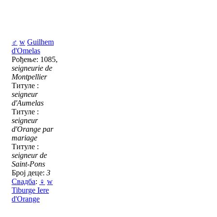
♂
w
Guilhem
d'Omelas
Рођење: 1085,
seigneurie de
Montpellier
Титуле :
seigneur
d'Aumelas
Титуле :
seigneur
d'Orange par
mariage
Титуле :
seigneur de
Saint-Pons
Број деце:
3
Свадба
:
♀
w
Tiburge Iere
d'Orange