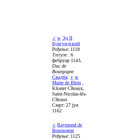
♂
w
Эд II
Бургундский
Рођење: 1118
Титуле : 6
фебруар 1143,
Duc de
Bourgogne
Свадба
:
♀
w
Маrie de Blois
,
Kloster Cîteaux,
Saint-Nicolas-lès-
Cîteaux
Смрт: 27 јун
1162
♂
Raymond de
Bourgogne
Рођење: 1125