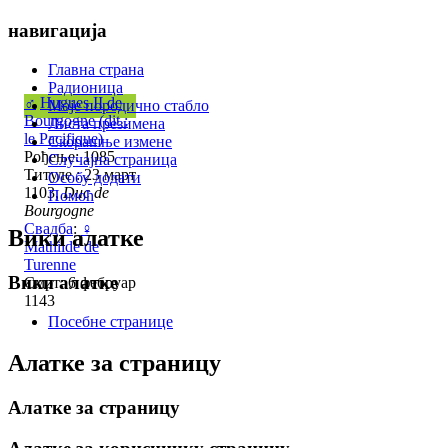
навигација
Главна страна
Радионица
♂
Hugues II de
Моје породично стабло
Bourgogne (dit :
Листа презимена
le Pacifique)
Скорашње измене
Рођење: 1085
Случајна страница
Титуле : 23 март
Особу додати
1103,
Duc de
Помоћ
Bourgogne
Свадба
:
♀
Вики алатке
Mathilde de
Turenne
Вики алатке
Смрт: 6 фебруар
1143
Посебне странице
Алатке за страницу
Алатке за страницу