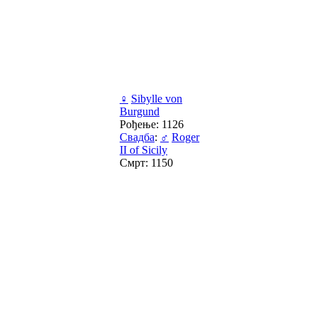
♀
Sibylle von
Burgund
Рођење: 1126
Свадба
:
♂
Roger
II of Sicily
Смрт: 1150