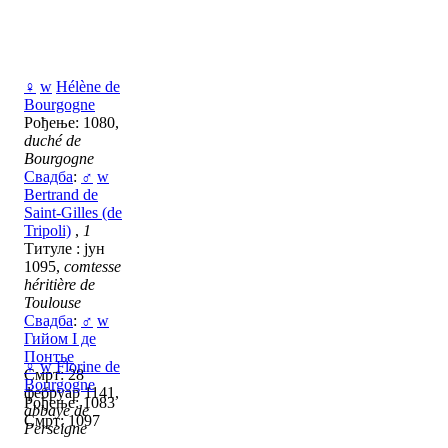
♀
w
Hélène de
Bourgogne
Рођење: 1080,
duché de
Bourgogne
Свадба
:
♂
w
Bertrand de
Saint-Gilles (de
Tripoli)
,
1
Титуле : јун
1095,
comtesse
héritière de
Toulouse
Свадба
:
♂
w
Гийом I де
Понтье
♀
w
Florine de
Смрт: 28
Bourgogne
фебруар 1141,
Рођење: 1083
abbaye de
Смрт: 1097
Perseigne