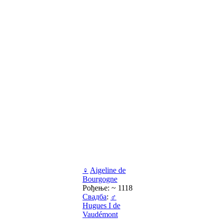
♀
Aigeline de
Bourgogne
Рођење: ~ 1118
Свадба
:
♂
Hugues I de
Vaudémont