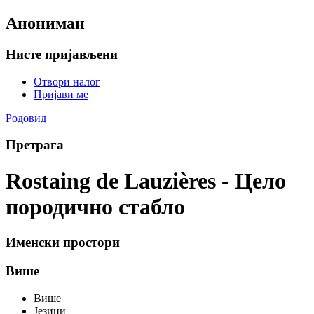
Анониман
Нисте пријављени
Отвори налог
Пријави ме
Родовид
Претрага
Rostaing de Lauzières - Цело
породично стабло
Именски простори
Више
Више
Језици