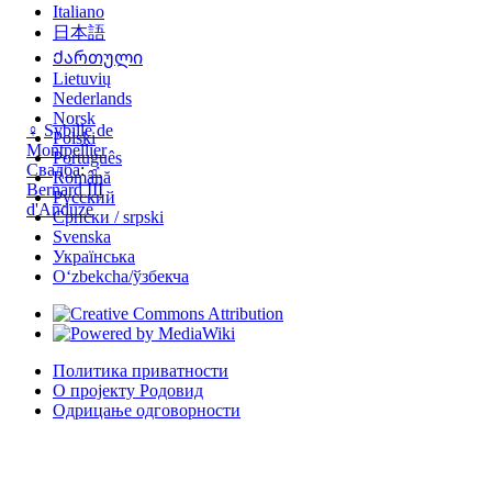
Italiano
日本語
Ქართული
Lietuvių
Nederlands
Norsk
♀
Sybille de
Polski
Montpellier
Português
Свадба
:
♂
Română
Bernard III
Русский
d'Anduze
Српски / srpski
Svenska
Українська
Oʻzbekcha/ўзбекча
Политика приватности
О пројекту Родовид
Одрицање одговорности