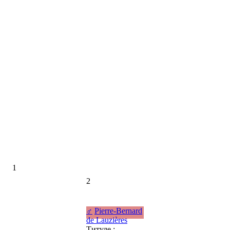
1
2
♂
Pierre-Bernard
de Lauzières
Титуле :