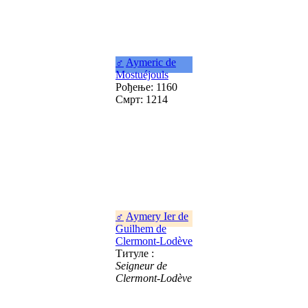
♂
Aymeric de
Mostuéjouls
Рођење: 1160
Смрт: 1214
♂
Aymery Ier de
Guilhem de
Clermont-Lodève
Титуле :
Seigneur de
Clermont-Lodève