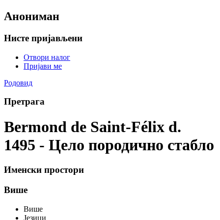
Анониман
Нисте пријављени
Отвори налог
Пријави ме
Родовид
Претрага
Bermond de Saint-Félix d.
1495 - Цело породично стабло
Именски простори
Више
Више
Језици