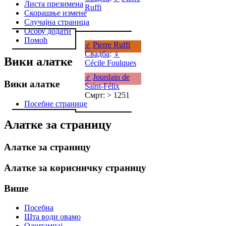
Листа презимена
Ruffi
Скорашње измене
Случајна страница
Особу додати
Помоћ
♂
Pierre Ruffi
Свадба
:
♀
Вики алатке
Cécile Foulques
♂
Jourdain de
Вики алатке
Saint-Félix
Смрт: > 1251
Посебне странице
Алатке за страницу
Алатке за страницу
Алатке за корисничку страницу
Више
Посебна
Шта води овамо
Одштампај