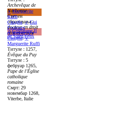
Archevêque de
Narbonne
♀
Marguerite
Степен
Ruffi
образовања :
Свадба
:
♂
Gui
docteur en droit
Foulques
♂
Guillaume II
civil et avocat
(Clément IV)
de Saint-Félix
Свадба
:
♀
Marguerite Ruffi
Титуле : 1257,
Évêque du Puy
Титуле : 5
фебруар 1265,
Pape de l’Église
catholique
romaine
Смрт: 29
новембар 1268,
Viterbe, Italie