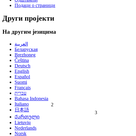
Подаци о страници
Други пројекти
На другим језицима
العربية
Беларуская
Brezhoneg
Čeština
Deutsch
English
Español
Suomi
Français
עברית
Bahasa Indonesia
Italiano
2
日本語
3
Ქართული
Lietuvių
Nederlands
Norsk