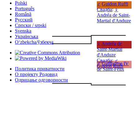
Polski
♂
Guidon Ruffi
Português
Свадба
:
♀
Română
Andréa de Saint-
Русский
Martial d'Anduze
Српски / srpski
Svenska
Українська
Oʻzbekcha/ўзбекча
♀
Andréa de
Saint-Martial
d'Anduze
Свадба
:
♂
♂
Guillaume IV
Guidon Ruffi
Политика приватности
de Saint-Félix
О пројекту Родовид
Одрицање одговорности