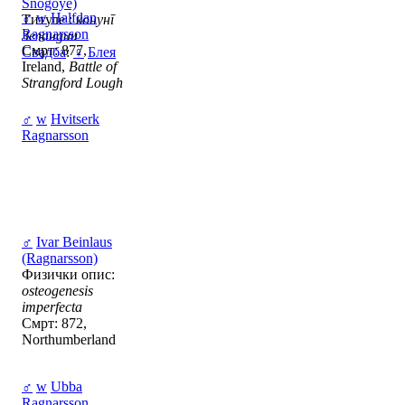
Snogoye)
♂
w
Halfdan
Титуле :
конунг
Ragnarsson
Зеландии
Смрт: 877,
Свадба
:
♀
Блея
Ireland,
Battle of
Strangford Lough
♂
w
Hvitserk
Ragnarsson
♂
Ivar Beinlaus
(Ragnarsson)
Физички опис:
osteogenesis
imperfecta
Смрт: 872,
Northumberland
♂
w
Ubba
Ragnarsson