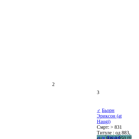
2
3
♂
Бьорн
Эриксон (at
Haugi)
Смрт: > 831
Титуле : од 883,
♂
w
Anund
ou : 906 à 950 !!!