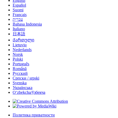
English
Español
Suomi
Français
עברית
Bahasa Indonesia
Italiano
日本語
Ქართული
Lietuvių
Nederlands
Norsk
Polski
Português
Română
Русский
Српски / srpski
Svenska
Українська
Oʻzbekcha/ўзбекча
Политика приватности