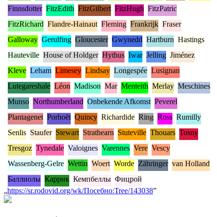
Finnsdotter
FitzEdith
FitzGilbert
FitzHugh
FitzPatric
FitzRichard
Flandre-Hainaut
Fleming
Frankrijk
Fraser
Galloway
Gerulfing
Gloucester
Gwynedd
Hartburn
Hastings
Hauteville
House of Holdger
Hythus
Iwar
Jelling
Jiménez
Kleve
Leham
Limesey
Lindsay
Longespée
Lusignan
Lutegareshale
Léon
Madison
Mar
Menteith
Merlay
Meschines
Munso
Northumberland
Onbekende Afkomst
Peverel
Plantagenet
Porhoët
Quincy
Richardide
Ring
Ross
Rumilly
Senlis
Staufer
Stewart
Strathearn
Stuteville
Thouars
Tosny
Tresgoz
Tynedale
Valoignes
Varennes
Vere
Vescy
Wassenberg-Gelre
Wettin
Woert
Worde
Zähringer
van Holland
Баллиолы
Каррик
Кемпбеллы
Фицрой
„
https://sr.rodovid.org/wk/Посебно:Tree/143038
”