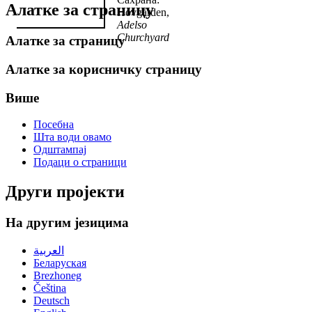
Алатке за страницу
Hovgården,
Adelso
Churchyard
Алатке за страницу
Алатке за корисничку страницу
Више
Посебна
Шта води овамо
Одштампај
Подаци о страници
Други пројекти
На другим језицима
العربية
Беларуская
Brezhoneg
Čeština
Deutsch