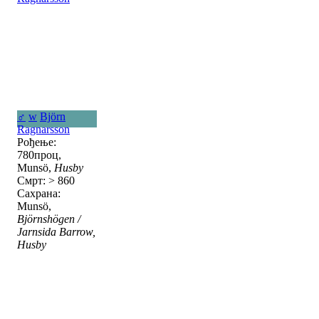
♂
w
Björn
Ragnarsson
Рођење:
780проц,
Munsö,
Husby
Смрт: > 860
Сахрана:
Munsö,
Björnshögen /
Jarnsida Barrow,
Husby