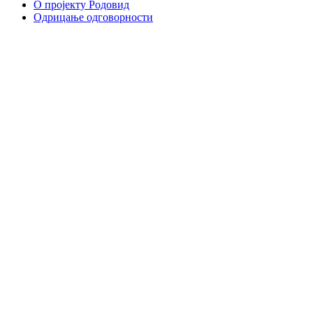
О пројекту Родовид
Одрицање одговорности