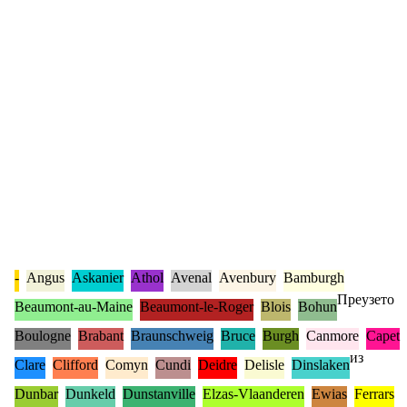
-
Angus
Askanier
Athol
Avenal
Avenbury
Bamburgh
Преузето
Beaumont-au-Maine
Beaumont-le-Roger
Blois
Bohun
Boulogne
Brabant
Braunschweig
Bruce
Burgh
Canmore
Capet
из
Clare
Clifford
Comyn
Cundi
Deidre
Delisle
Dinslaken
Dunbar
Dunkeld
Dunstanville
Elzas-Vlaanderen
Ewias
Ferrars