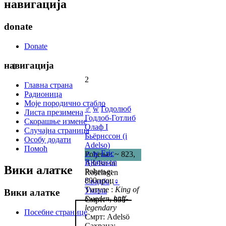
навигација
donate
Donate
навигација
1
2
Главна страна
Радионица
Моје породично стабло
♂
w
Годолюб
Листа презимена
Годлоб-Готлиб
Скорашње измене
Олаф I
Случајна страница
Бьёрнссон (i
Особу додати
Adelso)
Помоћ
♂
w
Eric
Рођење: ~ 823,
Björnsson
Adelso in
Вики алатке
Рођење:
Roselagen
800проц
Свадба
:
♀
Титуле :
King of
Умила
Вики алатке
Sweden, half-
Смрт: ~ 855
legendary
Посебне странице
Смрт: Adelsö
Сахрана: