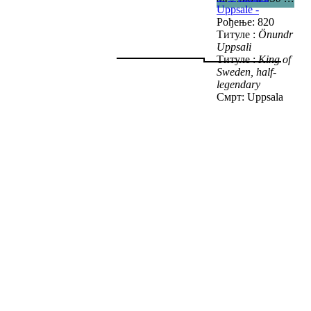
Uppsale -
Рођење: 820
Титуле :
Önundr
Uppsali
Титуле :
King of
Sweden, half-
legendary
Смрт: Uppsala