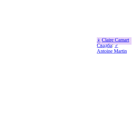
♀
Claire Camart
Свадба
:
♂
Antoine Martin