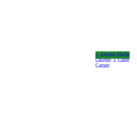
♂
Antoine Martin
Свадба
:
♀
Claire
Camart