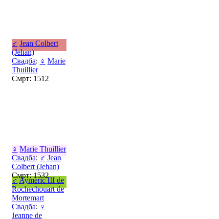
♂
Jean Colbert
(Jehan)
Свадба
:
♀
Marie
Thuillier
Смрт: 1512
♀
Marie Thuillier
Свадба
:
♂
Jean
Colbert (Jehan)
Смрт: 1532
♂
Aymeric III de
Rochechouart de
Mortemart
Свадба
:
♀
Jeanne de