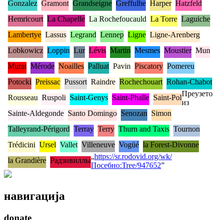
Gonzalez
Gramont
Grandseigne
Greffulhe
Harper
Hatzfeld
Hemricourt
La Chapelle
La Rochefoucauld
La Torre
Laguiche
Lambertye
Lassus
Legrand
Lennep
Ligne
Ligne-Arenberg
Lobkowicz
Loppin
Lur
Lévis
Martin
Mesmes
Moustier
Mun
Murat
Mérode
Noailles
Palluat
Pavin
Piscatory
Pomereu
Potocki
Preissac
Pussort
Raindre
Rochechouart
Rohan-Chabot
Преузето
Rousseau
Ruspoli
Saint-Genys
Saint-Phalle
Saint-Pol
из
Sainte-Aldegonde
Santo Domingo
Senozan
Simon
Talleyrand-Périgord
Terray
Terry
Thurn and Taxis
Tournon
Trédicini
Ursel
Vallet
Villeneuve
Vogüé
la Forest-Divonne
„
https://sr.rodovid.org/wk/
la Grandière
Радзивиллы
Посебно:Tree/947652
”
навигација
donate