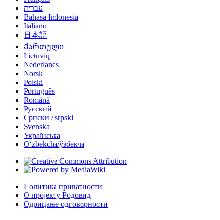
עברית
Bahasa Indonesia
Italiano
日本語
Ქართული
Lietuvių
Nederlands
Norsk
Polski
Português
Română
Русский
Српски / srpski
Svenska
Українська
Oʻzbekcha/ўзбекча
Политика приватности
О пројекту Родовид
Одрицање одговорности