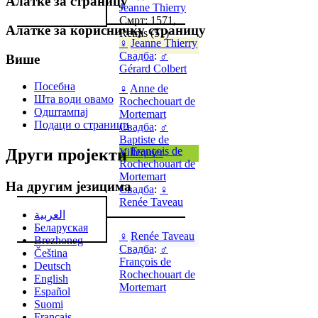
Алатке за страницу
Jeanne Thierry
Смрт: 1571,
Алатке за корисничку страницу
Reims (51)
♀
Jeanne Thierry
Свадба
:
♂
Више
Gérard Colbert
Посебна
♀
Anne de
Шта води овамо
Rochechouart de
Одштампај
Mortemart
Подаци о страници
Свадба
:
♂
Baptiste de
♂
François de
Други пројекти
Villequier
Rochechouart de
Mortemart
На другим језицима
Свадба
:
♀
Renée Taveau
العربية
Беларуская
♀
Renée Taveau
Brezhoneg
Свадба
:
♂
Čeština
François de
Deutsch
Rochechouart de
English
Mortemart
Español
Suomi
Français