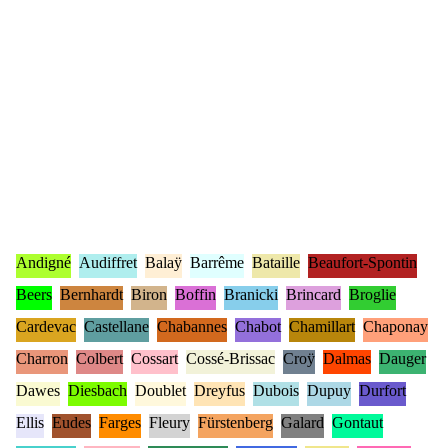
Andigné
Audiffret
Balaÿ
Barrême
Bataille
Beaufort-Spontin
Beers
Bernhardt
Biron
Boffin
Branicki
Brincard
Broglie
Cardevac
Castellane
Chabannes
Chabot
Chamillart
Chaponay
Charron
Colbert
Cossart
Cossé-Brissac
Croÿ
Dalmas
Dauger
Dawes
Diesbach
Doublet
Dreyfus
Dubois
Dupuy
Durfort
Ellis
Eudes
Farges
Fleury
Fürstenberg
Galard
Gontaut