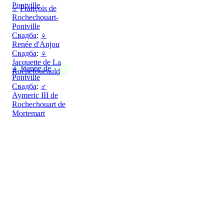
Pontville
♂
François de
Rochechouart-
Pontville
Свадба
:
♀
Renée d'Anjou
Свадба
:
♀
Jacquette de La
♀
Jeanne de
Rochefoucauld
Pontville
Свадба
:
♂
Aymeric III de
Rochechouart de
Mortemart