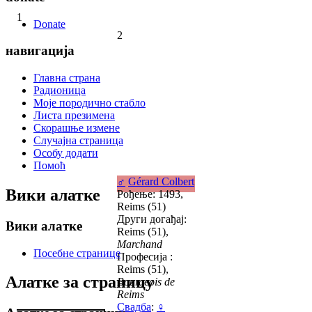
1
Donate
2
навигација
Главна страна
Радионица
Моје породично стабло
Листа презимена
Скорашње измене
Случајна страница
Особу додати
Помоћ
♂
Gérard Colbert
Вики алатке
Рођење: 1493,
Reims (51)
Други догађај:
Вики алатке
Reims (51),
Marchand
Посебне странице
Професија :
Reims (51),
Алатке за страницу
Bourgeois de
Reims
Свадба
:
♀