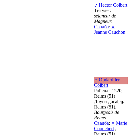
♂
Hector Colbert
Титуле :
seigneur de
Magneux
Свадба
:
♀
Jeanne Cauchon
♂
Oudard Ier
Colbert
Рођење: 1520,
Reims (51)
Други догађај:
Reims (51),
Bourgeois de
Reims
Свадба
:
♀
Marie
Coquebert
,
Reims (51)