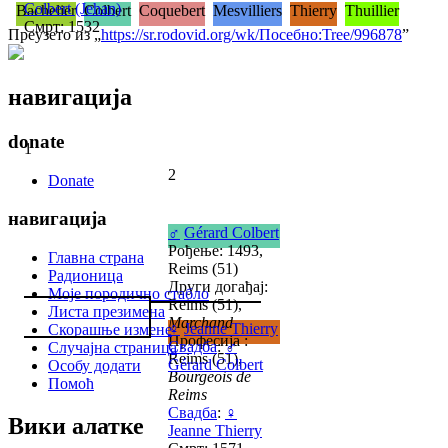
Colbert (Jehan)
Bachelier
Colbert
Coquebert
Mesvilliers
Thierry
Thuillier
Смрт: 1532
Преузето из „
https://sr.rodovid.org/wk/Посебно:Tree/996878
”
навигација
donate
1
2
Donate
навигација
♂
Gérard Colbert
Рођење: 1493,
Главна страна
Reims (51)
Радионица
Други догађај:
Моје породично стабло
Reims (51),
Листа презимена
Marchand
♀
Jeanne Thierry
Скорашње измене
Професија :
Свадба
:
♂
Случајна страница
Reims (51),
Gérard Colbert
Особу додати
Bourgeois de
Помоћ
Reims
Свадба
:
♀
Вики алатке
Jeanne Thierry