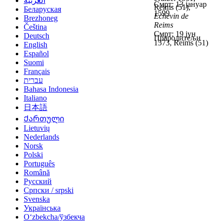
العربية
Смрт: 13 јануар
Reims (51),
Беларуская
1599
Echevin de
Brezhoneg
Reims
Čeština
Смрт: 19 јун
Deutsch
Прародитељи
1573, Reims (51)
English
Español
Suomi
Français
עברית
Bahasa Indonesia
Italiano
日本語
Ქართული
Lietuvių
Nederlands
Norsk
Polski
Português
Română
Русский
Српски / srpski
Svenska
Українська
Oʻzbekcha/ўзбекча