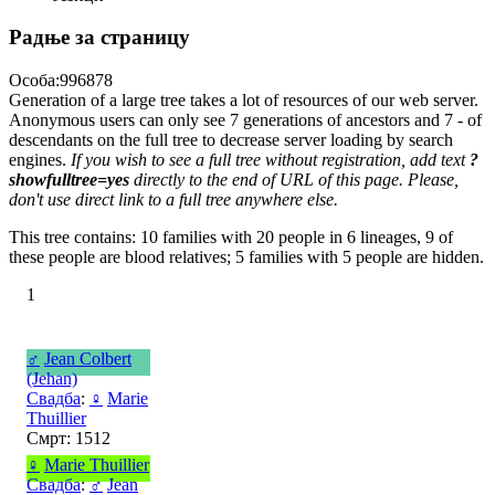
Радње за страницу
Особа:996878
Generation of a large tree takes a lot of resources of our web server.
Anonymous users can only see 7 generations of ancestors and 7 - of
descendants on the full tree to decrease server loading by search
engines.
If you wish to see a full tree without registration, add text
?
showfulltree=yes
directly to the end of URL of this page. Please,
don't use direct link to a full tree anywhere else.
This tree contains: 10 families with 20 people in 6 lineages, 9 of
these people are blood relatives; 5 families with 5 people are hidden.
1
♂
Jean Colbert
(Jehan)
Свадба
:
♀
Marie
Thuillier
Смрт: 1512
♀
Marie Thuillier
Свадба
:
♂
Jean