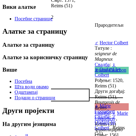
Смрт: 1571,
Reims (51)
Вики алатке
2
Посебне странице
Прародитељи
Алатке за страницу
♂
Hector Colbert
Алатке за страницу
Титуле :
seigneur de
Алатке за корисничку страницу
Magneux
Свадба
:
♀
Више
♂
Oudard Ier
Jeanne Cauchon
Colbert
Рођење: 1520,
Посебна
Reims (51)
Шта води овамо
Други догађај:
Одштампај
Reims (51),
Подаци о страници
Bourgeois de
♀
Marie
Reims
Други пројекти
Coquebert
Свадба
:
♀
Marie
Свадба
:
♂
Coquebert
,
Oudard Ier
На другим језицима
Reims (51)
Colbert
, Reims
Фамилијарно
(51)
стање: 1561,