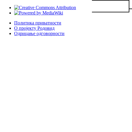
Политика приватности
О пројекту Родовид
Одрицање одговорности