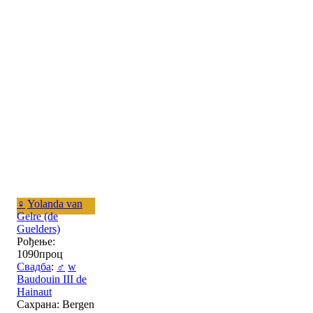
♀
Yolanda van
Gelre (de
Guelders)
Рођење:
1090проц
Свадба
:
♂
w
Baudouin III de
Hainaut
Сахрана: Bergen