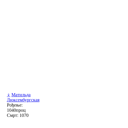
♀
Матильда
Люксембургская
Рођење:
1040проц
Смрт: 1070