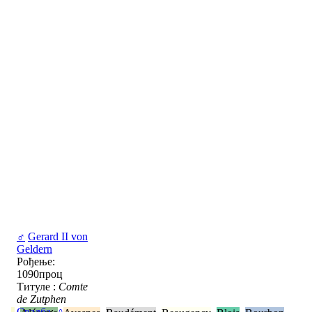
♂
Gerard II von
Geldern
Рођење:
1090проц
Титуле :
Comte
de Zutphen
Свадба
:
♀