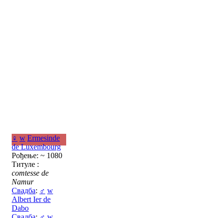
♀
w
Ermesinde
de Luxembourg
Рођење: ~ 1080
Титуле :
comtesse de
Namur
Свадба
:
♂
w
Albert Ier de
Dabo
Свадба
:
♂
w