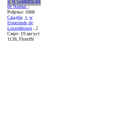
♂
w
Godefroi Ier
de Namur -
Рођење: 1068
Свадба
:
♀
w
Ermesinde de
Luxembourg
,
2
Смрт: 19 август
1139, Floreffe