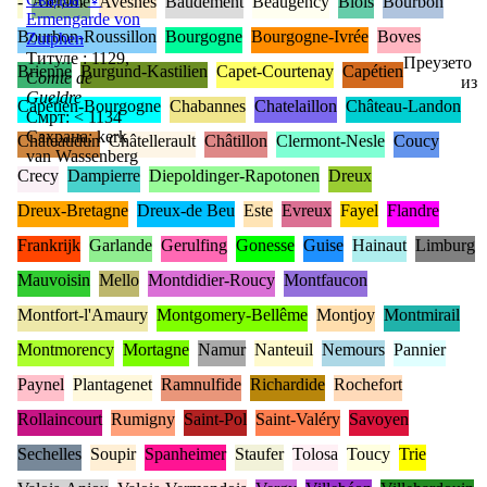
-
Alérame
Avesnes
Baudément
Beaugency
Blois
Bourbon
Ermengarde von
Bourbon-Roussillon
Bourgogne
Bourgogne-Ivrée
Boves
Zutphen
Титуле : 1129,
Преузето
Brienne
Burgund-Kastilien
Capet-Courtenay
Capétien
Comte de
из
Gueldre
Capétien-Bourgogne
Chabannes
Chatelaillon
Château-Landon
Смрт: < 1134
Сахрана: kerk
Châteaudun
Châtellerault
Châtillon
Clermont-Nesle
Coucy
van Wassenberg
Crecy
Dampierre
Diepoldinger-Rapotonen
Dreux
Dreux-Bretagne
Dreux-de Beu
Este
Evreux
Fayel
Flandre
Frankrijk
Garlande
Gerulfing
Gonesse
Guise
Hainaut
Limburg
Mauvoisin
Mello
Montdidier-Roucy
Montfaucon
Montfort-l'Amaury
Montgomery-Bellême
Montjoy
Montmirail
Montmorency
Mortagne
Namur
Nanteuil
Nemours
Pannier
Paynel
Plantagenet
Ramnulfide
Richardide
Rochefort
Rollaincourt
Rumigny
Saint-Pol
Saint-Valéry
Savoyen
Sechelles
Soupir
Spanheimer
Staufer
Tolosa
Toucy
Trie