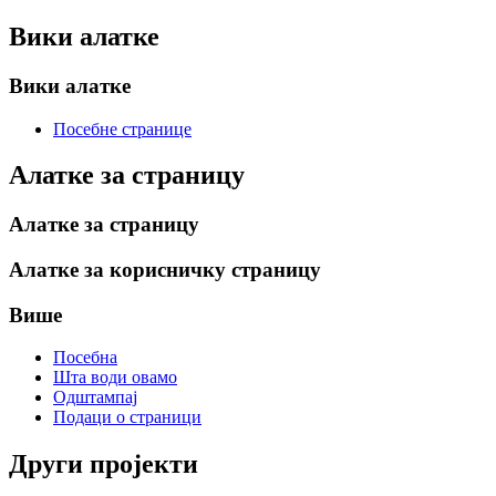
Вики алатке
Вики алатке
Посебне странице
Алатке за страницу
Алатке за страницу
Алатке за корисничку страницу
Више
Посебна
Шта води овамо
Одштампај
Подаци о страници
Други пројекти