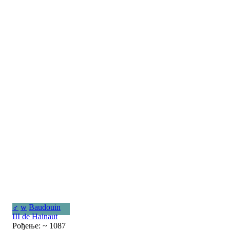
♂
w
Baudouin
III de Hainaut
Рођење: ~ 1087