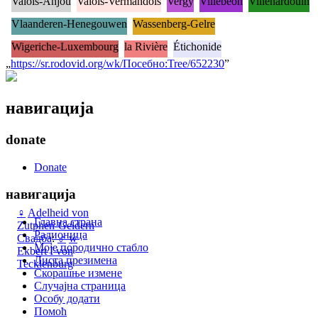
Valois-Anjou
Valois-Vermandois
Vergy
Villebéon
Villehardouin
Vlaanderen-Henegouwen
Wassenberg-Gelre
Wigeriche-Luxembourg
la Rivière
Étichonide
„
https://sr.rodovid.org/wk/Посебно:Tree/652230
”
навигација
donate
Donate
навигација
♀
Adelheid von
Главна страна
Zutphen-Geldern
Радионица
Свадба
:
♂
w
Моје породично стабло
Ekbert I von
Листа презимена
Tecklenburg
Скорашње измене
Случајна страница
Особу додати
Помоћ