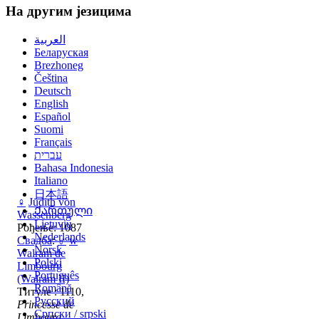
На другим језицима
العربية
Беларуская
Brezhoneg
Čeština
Deutsch
English
Español
Suomi
Français
עברית
Bahasa Indonesia
Italiano
日本語
♀
Judith von
Ქართული
Wassenberg
Lietuvių
Рођење: 1087
Nederlands
Свадба
:
♂
w
Norsk
Walram de
Polski
Limbourg
Português
(Walram II)
Română
Титуле : 1110,
Русский
Princesse de
Српски / srpski
Limbourg