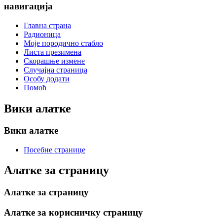
навигација
Главна страна
Радионица
Моје породично стабло
Листа презимена
Скорашње измене
Случајна страница
Особу додати
Помоћ
Вики алатке
Вики алатке
Посебне странице
Алатке за страницу
Алатке за страницу
Алатке за корисничку страницу