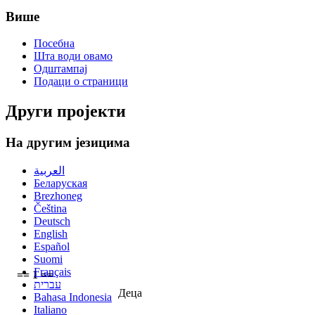
Више
Посебна
Шта води овамо
Одштампај
Подаци о страници
Други пројекти
На другим језицима
العربية
Беларуская
Brezhoneg
Čeština
Deutsch
English
Español
Suomi
Français
== 1 ==
עברית
Деца
Bahasa Indonesia
Italiano