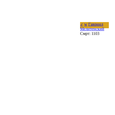
♂
w
Гавриил
Мелитенский
Смрт: 1103