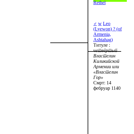
Rethel
♂
w
Leo
(Lyewon) ? (of
Armenia,
Ashtahag)
Титуле :
четвёртый
Властелин
Киликийской
Армении или
«Властелин
Гор»
Смрт: 14
фебруар 1140