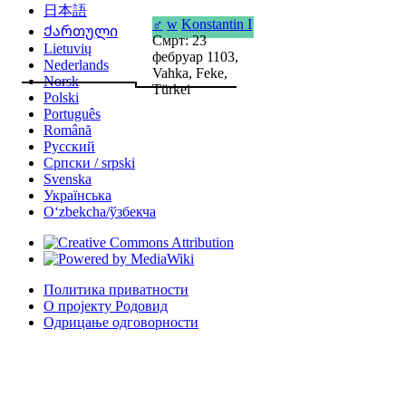
日本語
♂
w
Konstantin I
Ქართული
Смрт: 23
Lietuvių
фебруар 1103,
Nederlands
Vahka, Feke,
Norsk
Türkei
Polski
Português
Română
Русский
Српски / srpski
Svenska
Українська
Oʻzbekcha/ўзбекча
Политика приватности
О пројекту Родовид
Одрицање одговорности