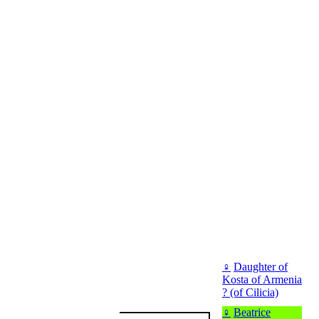
♀
Daughter of
Kosta of Armenia
? (of Cilicia)
♀
Beatrice