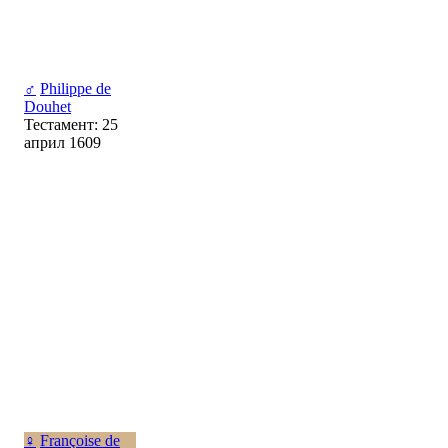
♂
Philippe de
Douhet
Тестамент: 25
април 1609
♀
Françoise de