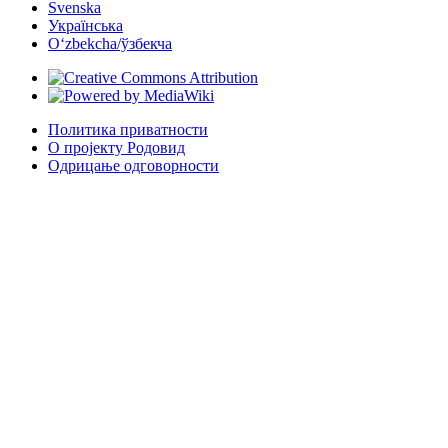
Svenska
Українська
Oʻzbekcha/ўзбекча
Политика приватности
О пројекту Родовид
Одрицање одговорности