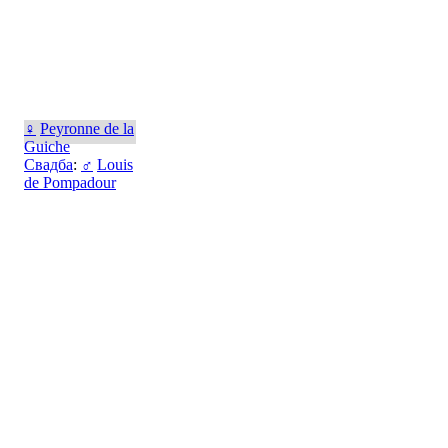
♀
Peyronne de la
Guiche
Свадба
:
♂
Louis
de Pompadour