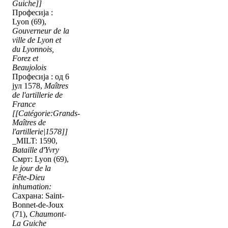
Guiche]]
Професија :
Lyon (69),
Gouverneur de la
ville de Lyon et
du Lyonnois,
Forez et
Beaujolois
Професија : од 6
јул 1578,
Maîtres
de l'artillerie de
France
[[Catégorie:Grands-
Maîtres de
l'artillerie|1578]]
_MILT: 1590,
Bataille d'Yvry
Смрт: Lyon (69),
le jour de la
Fête-Dieu
inhumation:
Сахрана: Saint-
Bonnet-de-Joux
(71),
Chaumont-
La Guiche