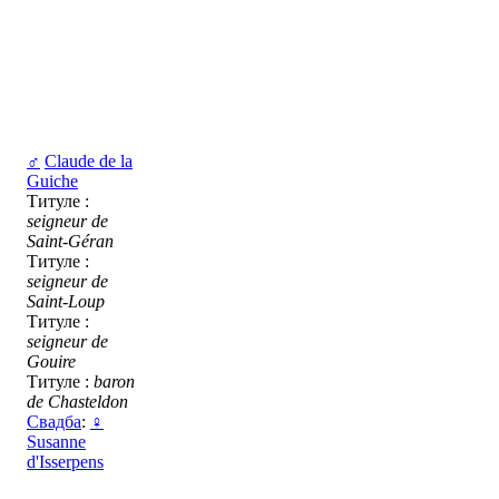
♂
Claude de la
Guiche
Титуле :
seigneur de
Saint-Géran
Титуле :
seigneur de
Saint-Loup
Титуле :
seigneur de
Gouire
Титуле :
baron
de Chasteldon
Свадба
:
♀
Susanne
d'Isserpens