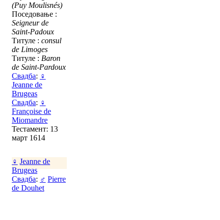
(Puy Moulisnés)
Поседовање :
Seigneur de
Saint-Padoux
Титуле :
consul
de Limoges
Титуле :
Baron
de Saint-Pardoux
Свадба
:
♀
Jeanne de
Brugeas
Свадба
:
♀
Françoise de
Miomandre
Тестамент: 13
март 1614
♀
Jeanne de
Brugeas
Свадба
:
♂
Pierre
de Douhet