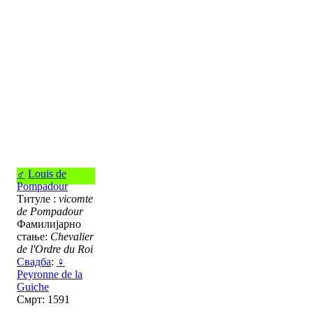
♂
Louis de
Pompadour
Титуле :
vicomte
de Pompadour
Фамилијарно
стање:
Chevalier
de l'Ordre du Roi
Свадба
:
♀
Peyronne de la
Guiche
Смрт: 1591