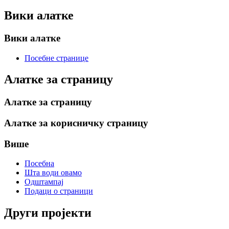
Вики алатке
Вики алатке
Посебне странице
Алатке за страницу
Алатке за страницу
Алатке за корисничку страницу
Више
Посебна
Шта води овамо
Одштампај
Подаци о страници
Други пројекти