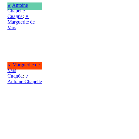
♂
Antoine
Chapelle
Свадба
:
♀
Marguerite de
Vars
♀
Marguerite de
Vars
Свадба
:
♂
Antoine Chapelle