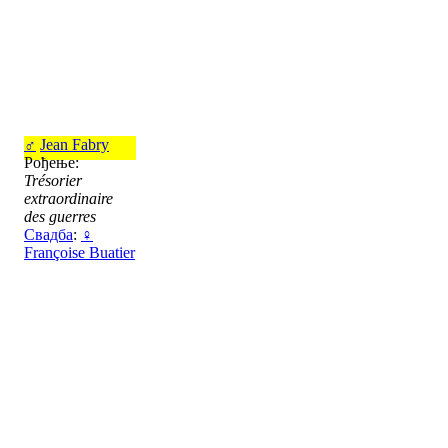
♂
Jean Fabry
Рођење:
Trésorier
extraordinaire
des guerres
Свадба
:
♀
Françoise Buatier