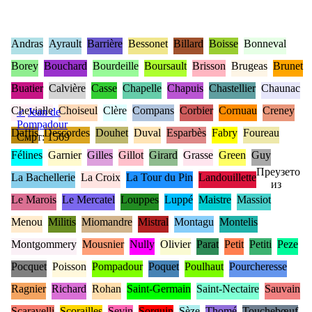
Andras
Ayrault
Barrière
Bessonet
Billard
Boisse
Bonneval
Borey
Bouchard
Bourdeille
Boursault
Brisson
Brugeas
Brunet
Buatier
Calvière
Casse
Chapelle
Chapuis
Chastellier
Chaunac
Chevialle
Choiseul
Clère
Compans
Corbier
Cornuau
Creney
♂
Jean de
Pompadour
Daffis
Descordes
Douhet
Duval
Esparbès
Fabry
Foureau
Смрт: 1569
Félines
Garnier
Gilles
Gillot
Girard
Grasse
Green
Guy
Преузето
La Bachellerie
La Croix
La Tour du Pin
Landouillette
из
Le Marois
Le Mercatel
Louppes
Luppé
Maistre
Massiot
Menou
Militis
Miomandre
Mistral
Montagu
Montelis
Montgommery
Mousnier
Nully
Olivier
Parat
Petit
Petiti
Peze
Pocquet
Poisson
Pompadour
Poquet
Poulhaut
Pourcheresse
Ragnier
Richard
Rohan
Saint-Germain
Saint-Nectaire
Sauvain
Scaravelli
Scorailles
Sevin
Sorguin
Sèze
Thomé
Touchebœuf