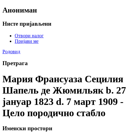
Анониман
Нисте пријављени
Отвори налог
Пријави ме
Родовид
Претрага
Мария Франсуаза Сецилия
Шапель де Жюмильяк b. 27
јануар 1823 d. 7 март 1909 -
Цело породично стабло
Именски простори