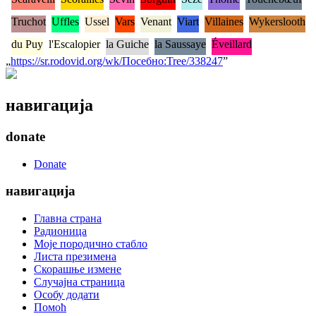
Truchot
Uffles
Ussel
Vars
Venant
Viart
Villaines
Wykerslooth
du Puy
l'Escalopier
la Guiche
la Saussaye
Éveillard
„
https://sr.rodovid.org/wk/Посебно:Tree/338247
”
навигација
donate
Donate
навигација
Главна страна
Радионица
Моје породично стабло
Листа презимена
Скорашње измене
Случајна страница
Особу додати
Помоћ