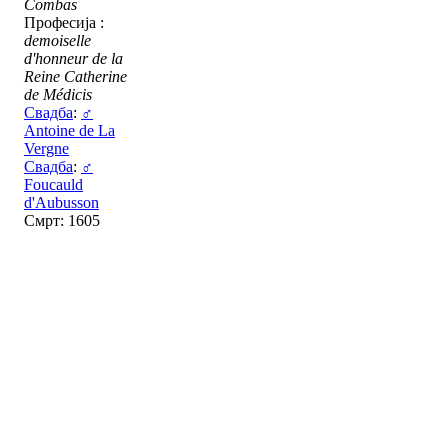
Combas
Професија :
demoiselle
d'honneur de la
Reine Catherine
de Médicis
Свадба
:
♂
Antoine de La
Vergne
Свадба
:
♂
Foucauld
d'Aubusson
Смрт: 1605