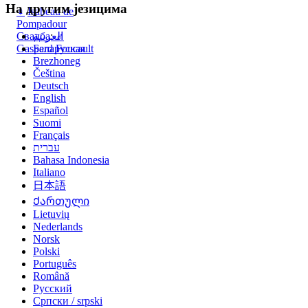
На другим језицима
♀
Isabeau de
Pompadour
Свадба
العربية
:
♂
Gaspard Foucault
Беларуская
Brezhoneg
Čeština
Deutsch
English
Español
Suomi
Français
עברית
Bahasa Indonesia
Italiano
日本語
Ქართული
Lietuvių
Nederlands
Norsk
Polski
Português
Română
Русский
Српски / srpski