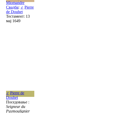
Miomandre
Свадба
:
♂
Pierre
de Douhet
Тестамент: 13
мај 1649
♂
Pierre de
Douhet
Поседовање :
Seigneur du
Puymoulignier