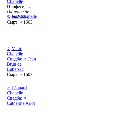
Chapelle
Професија :
chanoine de
♂
Jean Chapelle
Saint-Yrieix
Смрт: < 1603
♀
Marie
Chapelle
Свадба
:
♂
Jean
Brun de
Lubersac
Смрт: > 1603
♂
Léonard
Chapelle
Свадба
:
♀
Catherine Arlot