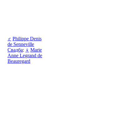
♂
Philippe Denis
de Senneville
Свадба
:
♀
Marie
Anne Legrand de
Beauregard