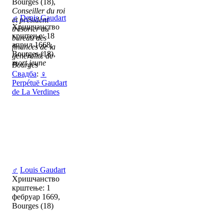
Bourges (18),
Conseiller du roi
♂
Denis Gaudart
et président
Хришчанство
trésorier au
крштење: 18
bureau des
април 1668,
finances de la
Bourges (18),
généralité de
mort jeune
Bourges
Свадба
:
♀
Perpétuë Gaudart
de La Verdines
♂
Louis Gaudart
Хришчанство
крштење: 1
фебруар 1669,
Bourges (18)