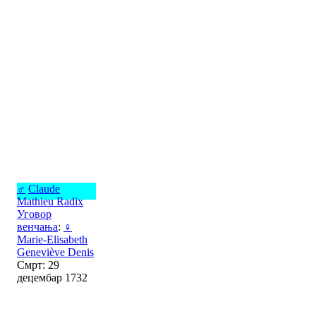
♂
Claude
Mathieu Radix
Уговор
венчања
:
♀
Marie-Elisabeth
Geneviève Denis
Смрт: 29
децембар 1732