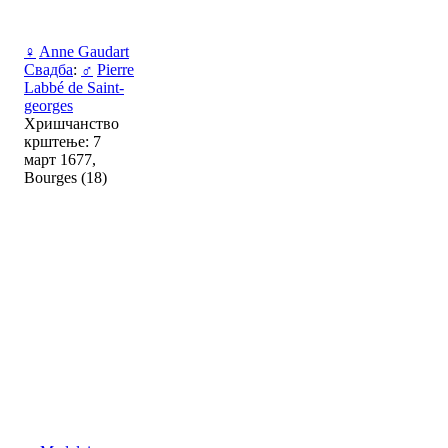
♀
Anne Gaudart
Свадба
:
♂
Pierre
Labbé de Saint-
georges
Хришчанство
крштење: 7
март 1677,
Bourges (18)