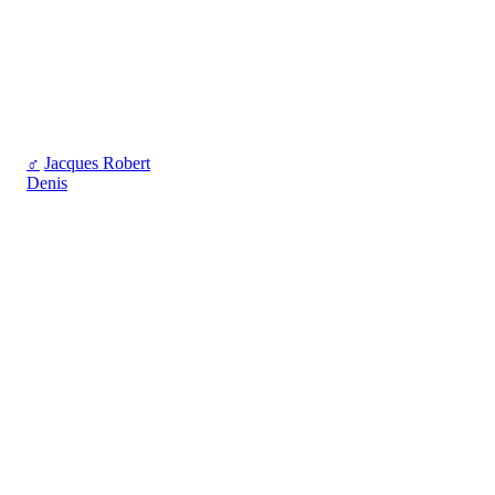
♂
Jacques Robert
Denis