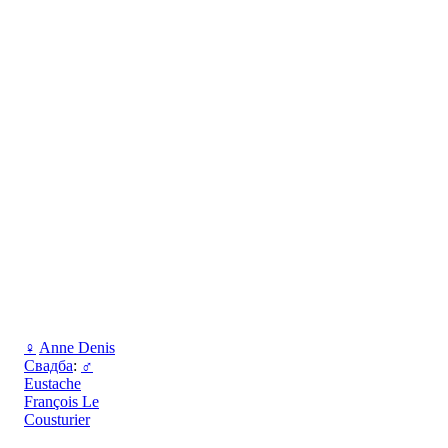
♀
Anne Denis
Свадба
:
♂
Eustache
François Le
Cousturier