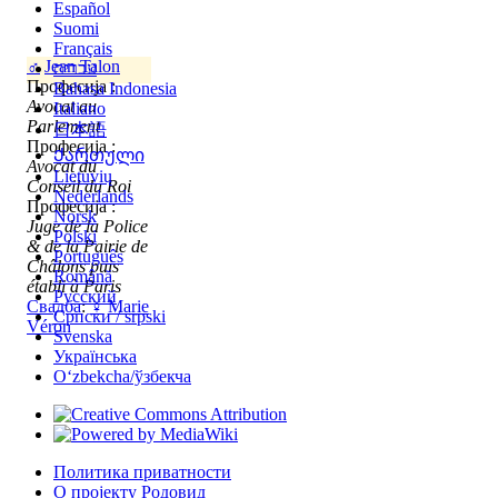
Español
Suomi
Français
♂
Jean Talon
עברית
Професија :
Bahasa Indonesia
Avocat au
Italiano
Parlement
日本語
Професија :
Ქართული
Avocat du
Lietuvių
Conseil du Roi
Nederlands
Професија :
Norsk
Juge de la Police
Polski
& de la Pairie de
Português
Châlons puis
Română
établi à Paris
Русский
Свадба
:
♀
Marie
Српски / srpski
Véron
Svenska
Українська
Oʻzbekcha/ўзбекча
Политика приватности
О пројекту Родовид