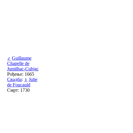
♂
Guillaume
Chapelle de
Jumilhac-Cubjac
Рођење: 1665
Свадба
:
♀
Julie
de Foucauld
Смрт: 1730