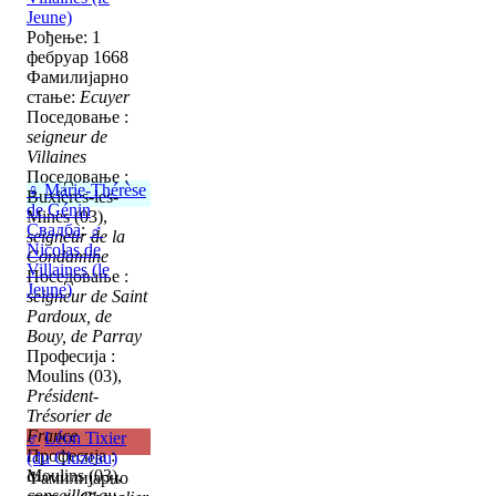
Jeune)
Рођење: 1
фебруар 1668
Фамилијарно
стање:
Ecuyer
Поседовање :
seigneur de
Villaines
Поседовање :
♀
Marie-Thérèse
Buxières-les-
de Génin
Mines (03),
Свадба
:
♂
seigneur de la
Nicolas de
Condamine
Villaines (le
Поседовање :
Jeune)
seigneur de Saint
Pardoux, de
Bouy, de Parray
Професија :
Moulins (03),
Président-
Trésorier de
France
♂
Léon Tixier
Професија :
(du Cluzeau)
Moulins (03),
Фамилијарно
conseiller au