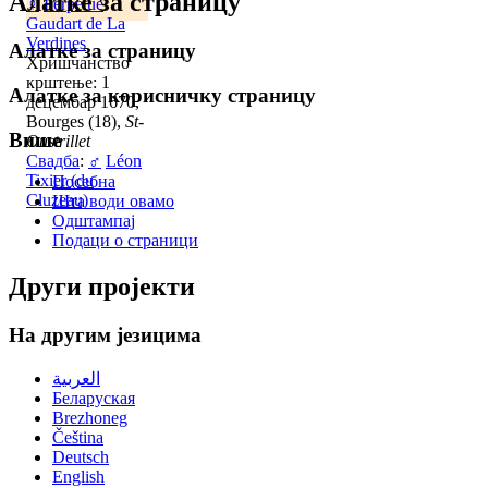
Алатке за страницу
♀
Perpétuë
Gaudart de La
Verdines
Алатке за страницу
Хришчанство
крштење: 1
Алатке за корисничку страницу
децембар 1670,
Bourges (18),
St-
Више
Oustrillet
Свадба
:
♂
Léon
Tixier (du
Посебна
Cluzeau)
Шта води овамо
Одштампај
Подаци о страници
Други пројекти
На другим језицима
العربية
Беларуская
Brezhoneg
Čeština
Deutsch
English