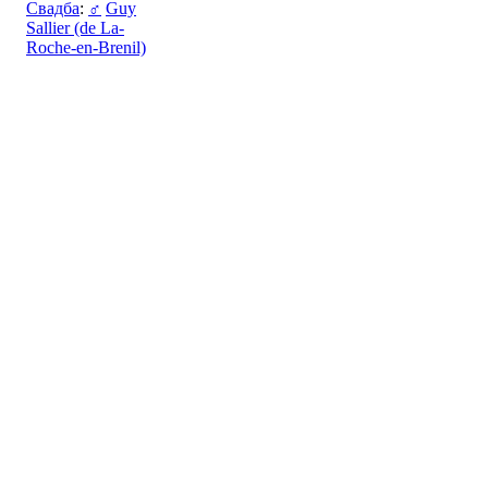
Свадба
:
♂
Guy
Sallier (de La-
Roche-en-Brenil)