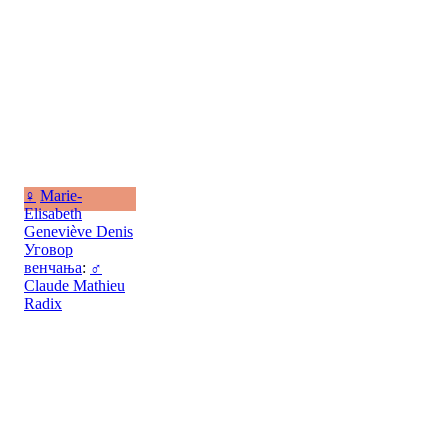
♀
Marie-
Elisabeth
Geneviève Denis
Уговор
венчања
:
♂
Claude Mathieu
Radix