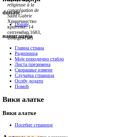
religieuse à la
congrégation de
donate
Saint Gabrie
Хришчанство
Donate
крштење: 14
септембар 1683,
навигација
Bourges (18)
Главна страна
Радионица
Моје породично стабло
Листа презимена
Скорашње измене
Случајна страница
Особу додати
Помоћ
Вики алатке
Вики алатке
Посебне странице