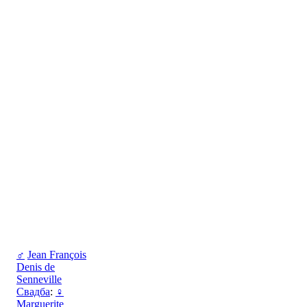
♂
Jean François
Denis de
Senneville
Свадба
:
♀
Marguerite