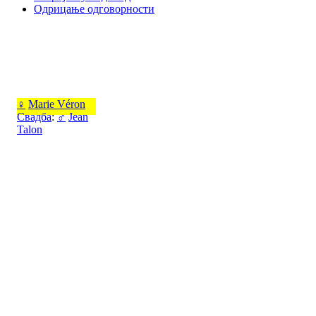
Одрицање одговорности
♀
Marie Véron
Свадба
:
♂
Jean
Talon