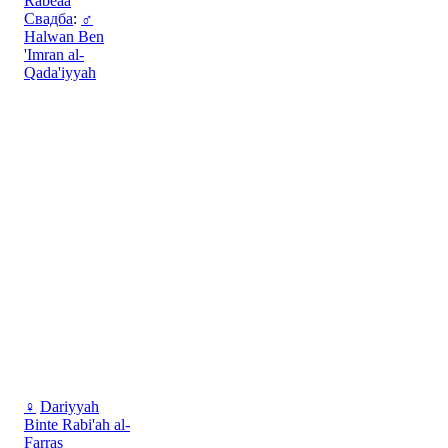
Rabeaa
Свадба
:
♂
Halwan Ben
'Imran al-
Qada'iyyah
♀
Dariyyah
Binte Rabi'ah al-
Farras