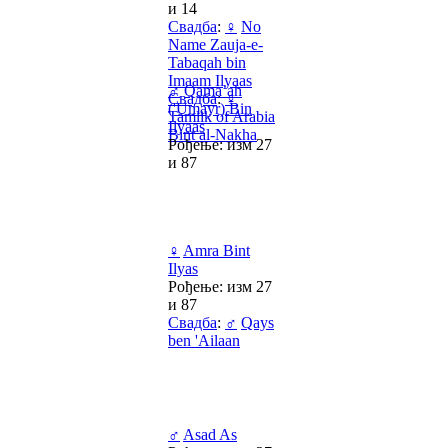
и 14
Свадба
:
♀
No
Name Zauja-e-
Tabaqah bin
Imaam Ilyaas
♂
Qama’ah
Свадба
:
♀
('Umayr) Bin
Tamlik of Arabia
Ilyaas
Bint al-Nakha
Рођење: изм 27
и 87
♀
Amra Bint
Ilyas
Рођење: изм 27
и 87
Свадба
:
♂
Qays
ben 'Ailaan
♂
Asad As