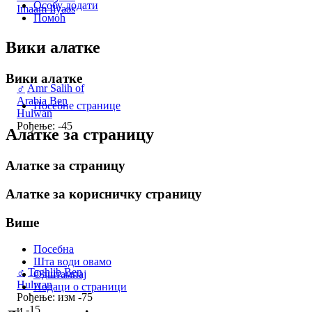
Особу додати
Imaam Ilyaas
Помоћ
Вики алатке
Вики алатке
♂
Amr Salih of
Arabia Ben
Посебне странице
Hulwan
Рођење: -45
Алатке за страницу
Алатке за страницу
Алатке за корисничку страницу
Више
Посебна
Шта води овамо
♂
Taghlib Ben
Одштампај
Hulwan
Подаци о страници
Рођење: изм -75
и -15