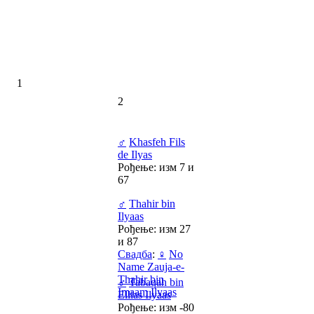
1
2
♂
Khasfeh Fils
de Ilyas
Рођење: изм 7 и
67
♂
Thahir bin
Ilyaas
Рођење: изм 27
и 87
Свадба
:
♀
No
Name Zauja-e-
Thahir bin
♂
Tabaqah bin
Imaam Ilyaas
Ellias Ilyaas
Рођење: изм -80