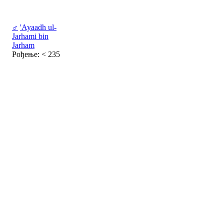
♂
'Ayaadh ul-
Jarhami bin
Jarham
Рођење: < 235