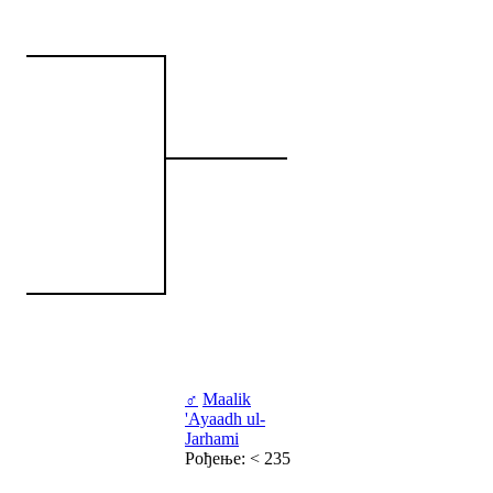
♂
Maalik
'Ayaadh ul-
Jarhami
Рођење: < 235