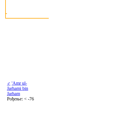
♂
'Amr ul-
Jarhami bin
Jarham
Рођење: < -76