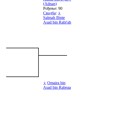
(Adnan)
Рођење: 90
Свадба
:
♀
Salmah Binte
Asad bin Rabi'ah
♀
Omaira bin
Asad bin Rabeaa