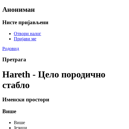
Анониман
Нисте пријављени
Отвори налог
Пријави ме
Родовид
Претрага
Hareth - Цело породично
стабло
Именски простори
Више
Више
Језици