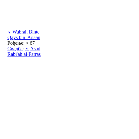
♀
Wabrah Binte
Qays bin 'Ailaan
Рођење: < 67
Свадба
:
♂
Asad
Rabi'ah al-Farras