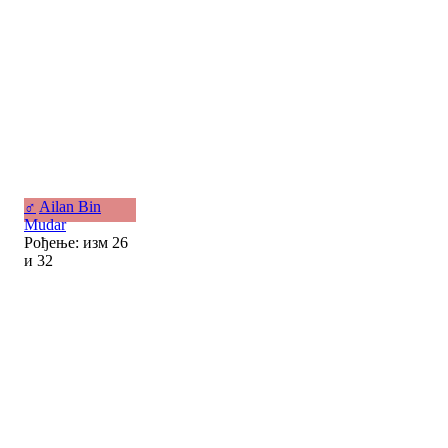
♂
Ailan Bin
Mudar
Рођење: изм 26
и 32