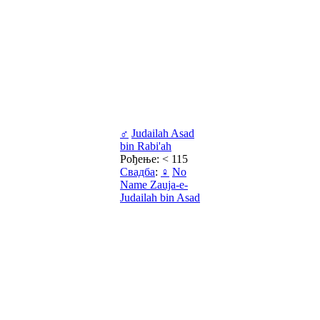
♂
Judailah Asad
bin Rabi'ah
Рођење: < 115
Свадба
:
♀
No
Name Zauja-e-
Judailah bin Asad