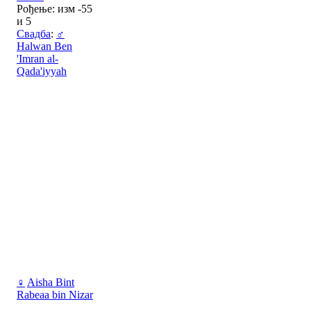
Рођење: изм -55
и 5
Свадба
:
♂
Halwan Ben
'Imran al-
Qada'iyyah
♀
Aisha Bint
Rabeaa bin Nizar