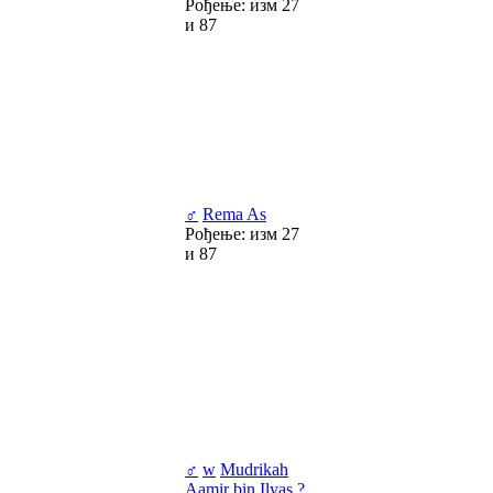
Рођење: изм 27
и 87
♂
Rema As
Рођење: изм 27
и 87
♂
w
Mudrikah
Aamir bin Ilyas ?