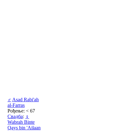
♂
Asad Rabi'ah
al-Farras
Рођење: < 67
Свадба
:
♀
Wabrah Binte
Qays bin 'Ailaan