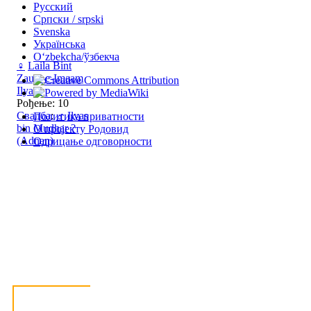
Русский
Српски / srpski
Svenska
Українська
Oʻzbekcha/ўзбекча
♀
Laila Bint
Zauja-e-Imaam
Ilyaas
Рођење: 10
Свадба
:
♂
Ilyas
Политика приватности
bin Mudhar ?
О пројекту Родовид
(Adnan)
Одрицање одговорности