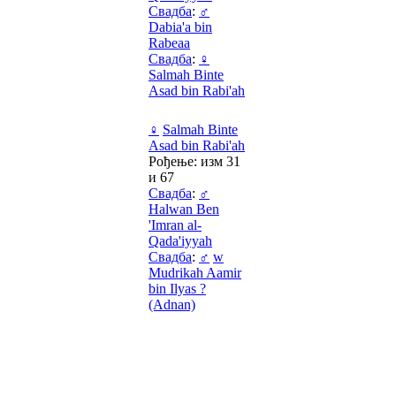
Свадба
:
♂
Dabia'a bin
Rabeaa
Свадба
:
♀
Salmah Binte
Asad bin Rabi'ah
♀
Salmah Binte
Asad bin Rabi'ah
Рођење: изм 31
и 67
Свадба
:
♂
Halwan Ben
'Imran al-
Qada'iyyah
Свадба
:
♂
w
Mudrikah Aamir
bin Ilyas ?
(Adnan)