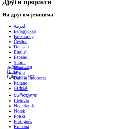
Други пројекти
На другим језицима
العربية
Беларуская
Brezhoneg
Čeština
Deutsch
English
Español
Suomi
♂
Ahmas ben
Français
Dubaya
עברית
Рођење: < 107
Bahasa Indonesia
Italiano
日本語
Ქართული
Lietuvių
Nederlands
Norsk
Polski
Português
Română