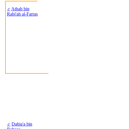
♂
Athab bin
Rabi'ah al-Farras
♂
Dabia'a bin