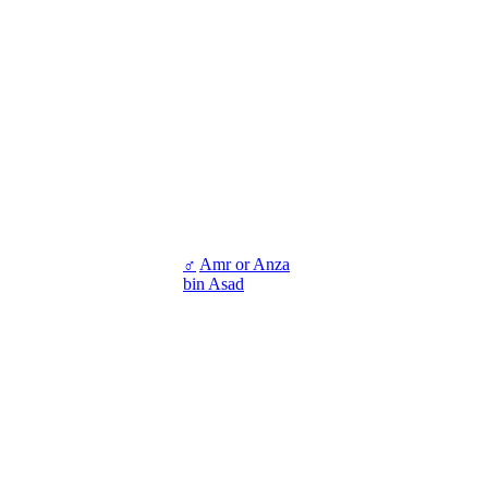
♂
Amr or Anza
bin Asad