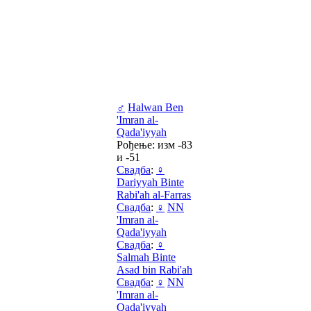
♂
Halwan Ben
'Imran al-
Qada'iyyah
Рођење: изм -83
и -51
Свадба
:
♀
Dariyyah Binte
Rabi'ah al-Farras
Свадба
:
♀
NN
'Imran al-
Qada'iyyah
Свадба
:
♀
Salmah Binte
Asad bin Rabi'ah
Свадба
:
♀
NN
'Imran al-
Qada'iyyah