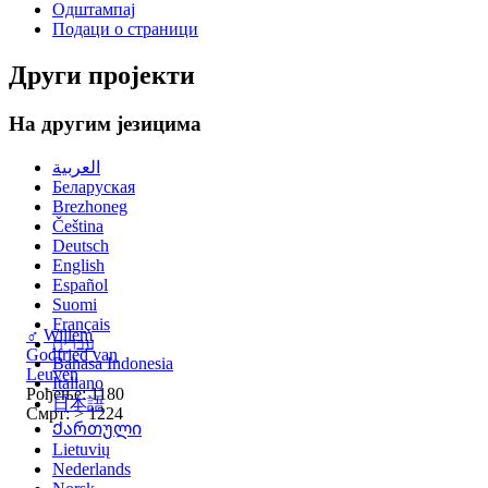
Одштампај
Подаци о страници
Други пројекти
На другим језицима
العربية
Беларуская
Brezhoneg
Čeština
Deutsch
English
Español
Suomi
Français
♂
Willem
עברית
Godfried van
Bahasa Indonesia
Leuven
Italiano
Рођење: 1180
日本語
Смрт: > 1224
Ქართული
Lietuvių
Nederlands