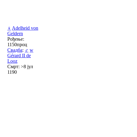
♀
Adelheid von
Geldern
Рођење:
1150проц
Свадба
:
♂
w
Gérard II de
Looz
Смрт: >8 јул
1190