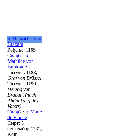
♂
Heinrich I von
Brabant
Рођење: 1165
Свадба
:
♀
Mathilde von
Boulogne
Титуле : 1183,
Graf von Brüssel
Титуле : 1190,
Herzog von
Brabant (nach
Abdankung des
Vaters)
Свадба
:
♀
Marie
de France
Смрт: 5
септембар 1235,
Köln