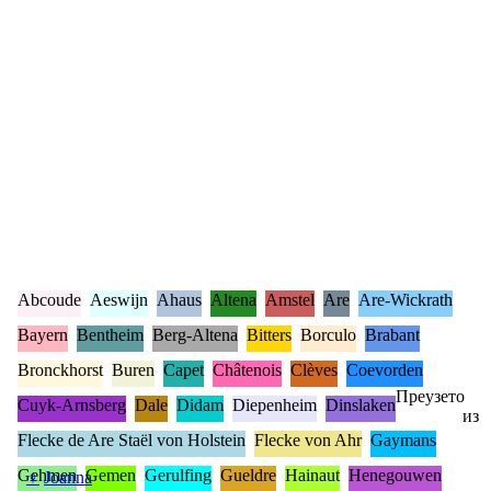
Abcoude
Aeswijn
Ahaus
Altena
Amstel
Are
Are-Wickrath
Bayern
Bentheim
Berg-Altena
Bitters
Borculo
Brabant
Bronckhorst
Buren
Capet
Châtenois
Clèves
Coevorden
Преузето
Cuyk-Arnsberg
Dale
Didam
Diepenheim
Dinslaken
из
Flecke de Are Staël von Holstein
Flecke von Ahr
Gaymans
Gehmen
Gemen
Gerulfing
Gueldre
Hainaut
Henegouwen
♀
Joanna