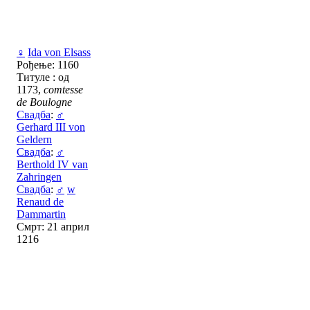
♀
Ida von Elsass
Рођење: 1160
Титуле : од
1173,
comtesse
de Boulogne
Свадба
:
♂
Gerhard III von
Geldern
Свадба
:
♂
Berthold IV van
Zahringen
Свадба
:
♂
w
Renaud de
Dammartin
Смрт: 21 април
1216