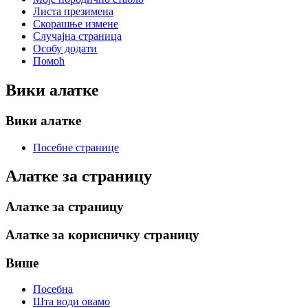
Листа презимена
Скорашње измене
Случајна страница
Особу додати
Помоћ
Вики алатке
Вики алатке
Посебне странице
Алатке за страницу
Алатке за страницу
Алатке за корисничку страницу
Више
Посебна
Шта води овамо