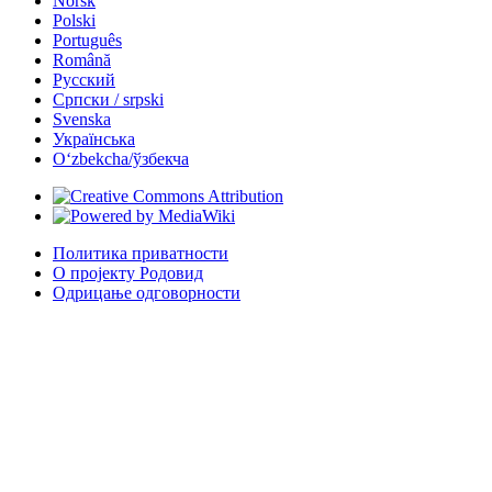
Norsk
Polski
Português
Română
Русский
Српски / srpski
Svenska
Українська
Oʻzbekcha/ўзбекча
Политика приватности
О пројекту Родовид
Одрицање одговорности