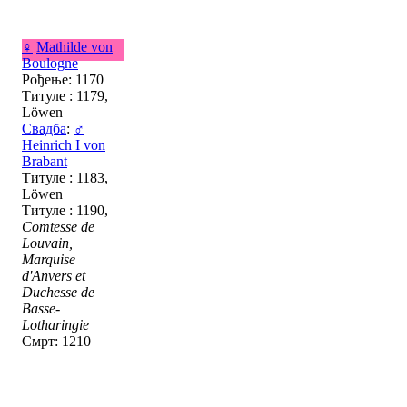
♀
Mathilde von
Boulogne
Рођење: 1170
Титуле : 1179,
Löwen
Свадба
:
♂
Heinrich I von
Brabant
Титуле : 1183,
Löwen
Титуле : 1190,
Comtesse de
Louvain,
Marquise
d'Anvers et
Duchesse de
Basse-
Lotharingie
Смрт: 1210