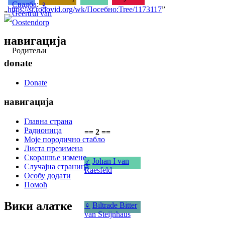
Свадба
:
♀
„
https://sr.rodovid.org/wk/Посебно:Tree/1173117
”
Geertrui van
Oostendorp
навигација
Родитељи
donate
Donate
навигација
Главна страна
Радионица
== 2 ==
Моје породично стабло
Листа презимена
Скорашње измене
♂
Johan I van
Случајна страница
Raesfeld
Особу додати
Помоћ
Вики алатке
♀
Biltrade Bitter
van Steijnhaus