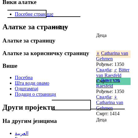
Вики алатке
Посебне странице
Алатке за страницу
== 2 ==
Деца
Алатке за страницу
Алатке за корисничку страницу
♀
Catharina van
Gehmen
Рођење: 1350
Више
Свадба
:
♂
Bitter
van Raesfeld
Посебна
♂
Bitter van
Смрт: 1375
Шта води овамо
Raesfeld
Одштампај
Рођење: 1350
Подаци о страници
Свадба
:
♀
Catharina van
Други пројекти
Gehmen
Смрт: 1414
Деца
На другим језицима
العربية