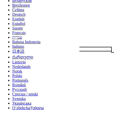
Беларуская
Brezhoneg
Čeština
Deutsch
English
Español
Suomi
Français
עברית
Bahasa Indonesia
Italiano
日本語
Ქართული
Lietuvių
Nederlands
Norsk
Polski
Português
Română
Русский
Српски / srpski
Svenska
Українська
Oʻzbekcha/ўзбекча