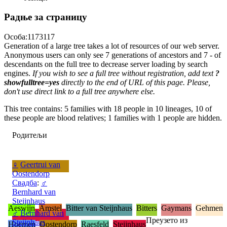
Радње за страницу
Особа:1173117
Generation of a large tree takes a lot of resources of our web server.
Anonymous users can only see 7 generations of ancestors and 7 - of
descendants on the full tree to decrease server loading by search
engines.
If you wish to see a full tree without registration, add text
?
showfulltree=yes
directly to the end of URL of this page. Please,
don't use direct link to a full tree anywhere else.
This tree contains: 5 families with 18 people in 10 lineages, 10 of
these people are blood relatives; 1 families with 1 people are hidden.
Родитељи
♀
Geertrui van
Oostendorp
Свадба
:
♂
Bernhard van
Steijnhaus
Aeswijn
Amstel
Bitter van Steijnhaus
Bitters
Gaymans
Gehmen
♂
Bernhard van
Преузето из
Steijnhaus
Hoemen
Oostendorp
Raesfeld
Steijnhaus