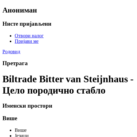
Анониман
Нисте пријављени
Отвори налог
Пријави ме
Родовид
Претрага
Biltrade Bitter van Steijnhaus -
Цело породично стабло
Именски простори
Више
Више
Језици