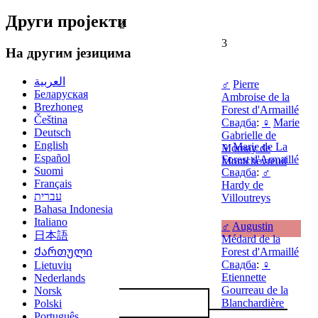
Други пројекти
2
3
На другим језицима
العربية
♂
Pierre
Беларуская
Ambroise de la
Brezhoneg
Forest d'Armaillé
Čeština
Свадба
:
♀
Marie
Deutsch
Gabrielle de
English
♀
Marie de La
Mornay de
Español
Forest d'Armaillé
Montchevreuil
Suomi
Свадба
:
♂
Français
Hardy de
עברית
Villoutreys
Bahasa Indonesia
Italiano
♂
Augustin
日本語
Médard de la
Ქართული
Forest d'Armaillé
Свадба
:
♀
Lietuvių
Etiennette
Nederlands
Gourreau de la
Norsk
Blanchardière
Polski
Português