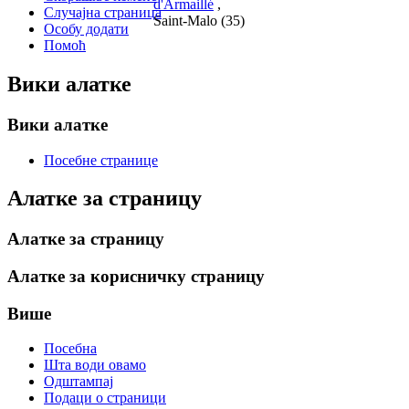
d'Armaillé
,
Случајна страница
Saint-Malo (35)
Особу додати
Помоћ
Вики алатке
Вики алатке
Посебне странице
Алатке за страницу
Алатке за страницу
Алатке за корисничку страницу
Више
Посебна
Шта води овамо
Одштампај
Подаци о страници