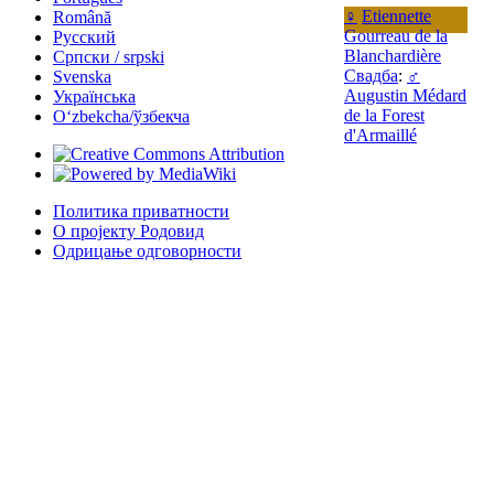
♀
Etiennette
Română
Gourreau de la
Русский
Blanchardière
Српски / srpski
Свадба
:
♂
Svenska
Augustin Médard
Українська
de la Forest
Oʻzbekcha/ўзбекча
d'Armaillé
Политика приватности
О пројекту Родовид
Одрицање одговорности