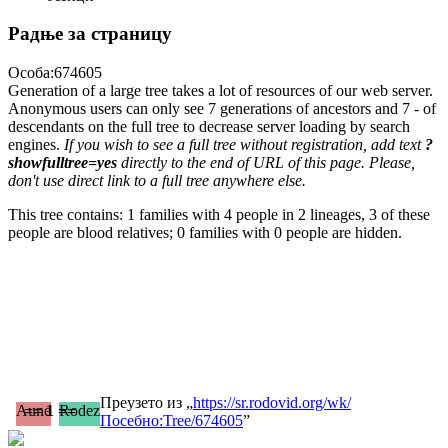
Радње за страницу
Особа:674605
Generation of a large tree takes a lot of resources of our web server.
Anonymous users can only see 7 generations of ancestors and 7 - of
descendants on the full tree to decrease server loading by search
engines.
If you wish to see a full tree without registration, add text
?
showfulltree=yes
directly to the end of URL of this page. Please,
don't use direct link to a full tree anywhere else.
This tree contains: 1 families with 4 people in 2 lineages, 3 of these
people are blood relatives; 0 families with 0 people are hidden.
Преузето из „
https://sr.rodovid.org/wk/
Aune
== 1 ==
Rodez
Посебно:Tree/674605
”