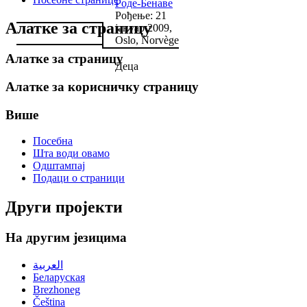
Роде-Бенаве
Рођење: 21
Алатке за страницу
јануар 2009,
Oslo, Norvège
Алатке за страницу
Деца
Алатке за корисничку страницу
Више
Посебна
Шта води овамо
Одштампај
Подаци о страници
Други пројекти
На другим језицима
العربية
Беларуская
Brezhoneg
Čeština