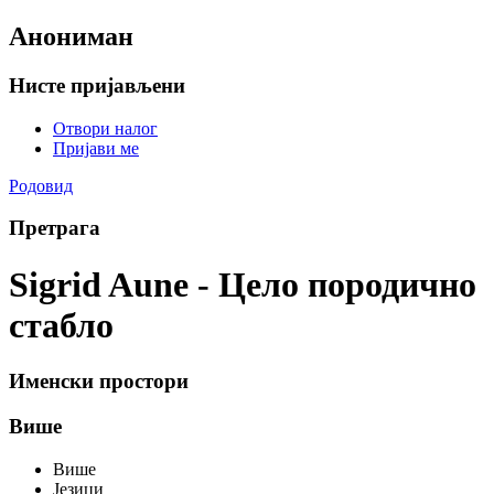
Анониман
Нисте пријављени
Отвори налог
Пријави ме
Родовид
Претрага
Sigrid Aune - Цело породично
стабло
Именски простори
Више
Више
Језици