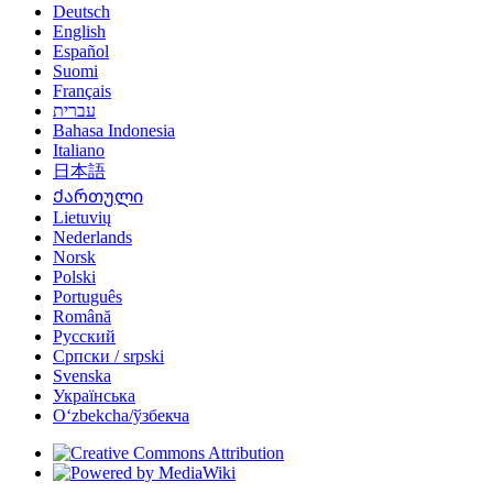
Deutsch
English
Español
Suomi
Français
עברית
Bahasa Indonesia
Italiano
日本語
Ქართული
Lietuvių
Nederlands
Norsk
Polski
Português
Română
Русский
Српски / srpski
Svenska
Українська
Oʻzbekcha/ўзбекча