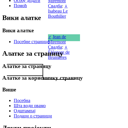
Особу додати
Miremont
Помоћ
Свадба
:
♀
Isabeau Le
Bouthilier
Вики алатке
Вики алатке
♂
Jean de
Посебне странице
Miremont
Свадба
:
♀
Éléonore de
Алатке за страницу
Brumières
Алатке за страницу
Алатке за корисничку страницу
Више
Посебна
Шта води овамо
Одштампај
Подаци о страници