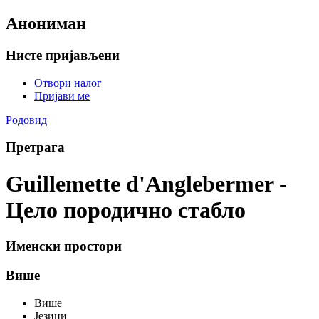
Анониман
Нисте пријављени
Отвори налог
Пријави ме
Родовид
Претрага
Guillemette d'Anglebermer -
Цело породично стабло
Именски простори
Више
Више
Језици