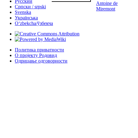
Русский
Antoine de
Српски / srpski
Miremont
Svenska
Українська
Oʻzbekcha/ўзбекча
Политика приватности
О пројекту Родовид
Одрицање одговорности