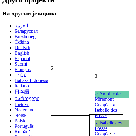
Други пројекти
На другим језицима
العربية
Беларуская
Brezhoneg
Čeština
Deutsch
English
Español
Suomi
2
Français
עברית
3
Bahasa Indonesia
Italiano
日本語
♂
Antoine de
Ქართული
Miremont
Lietuvių
Свадба
:
♀
Nederlands
Isabelle des
Norsk
Fossés
Polski
♀
Isabelle des
Português
Fossés
Română
Свадба
:
♂