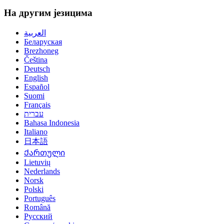
На другим језицима
العربية
Беларуская
Brezhoneg
Čeština
Deutsch
English
Español
Suomi
Français
עברית
Bahasa Indonesia
Italiano
日本語
Ქართული
Lietuvių
Nederlands
Norsk
Polski
Português
Română
Русский