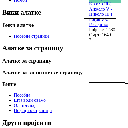
Помоћ
Νίκολο III (
Анжело V -
Вики алатке
Николо III )
Γοζαδίνος/
Вики алатке
Гозадино/
Рођење: 1580
Смрт: 1649
Посебне странице
3
Алатке за страницу
Алатке за страницу
Алатке за корисничку страницу
Више
Посебна
Шта води овамо
Одштампај
Подаци о страници
Други пројекти