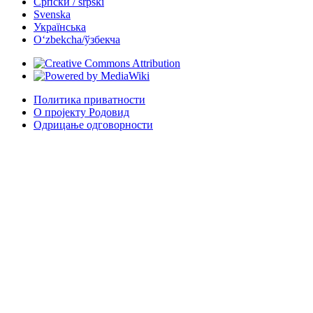
Српски / srpski
Svenska
Українська
Oʻzbekcha/ўзбекча
Политика приватности
О пројекту Родовид
Одрицање одговорности