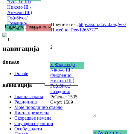
Άντζελο III (
Николо III -
Анжело III )
Γοζαδίνος/
Гозадино/
Преузето из „
https://sr.rodovid.org/wk/
Γοζαδίνος
Гозадиновы
Рођење: ~ 1513
Посебно:Tree/1265777
”
1
навигација
2
donate
♂
Φιορεντζό
Νίκολο III (
Donate
Фиоренцо -
Николо III )
навигација
Γοζαδίνος/
Гозадино/
Главна страна
Рођење: 1535
Радионица
Смрт: 1589
Моје породично стабло
2
Листа презимена
3
Скорашње измене
Случајна страница
Особу додати
♂
Άντζελο V -