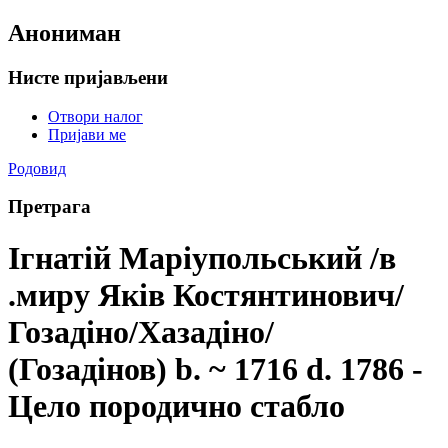
Анониман
Нисте пријављени
Отвори налог
Пријави ме
Родовид
Претрага
Ігнатій Маріупольський /в
.миру Яків Костянтинович/
Гозадіно/Хазадіно/
(Гозадінов) b. ~ 1716 d. 1786 -
Цело породично стабло