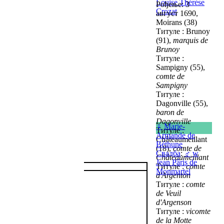
Louise Thérèse
Рођење: 3
Crozat
август 1690,
Moirans (38)
Титуле : Brunoy
(91),
marquis de
Brunoy
Титуле :
Sampigny (55),
comte de
Sampigny
Титуле :
Dagonville (55),
baron de
Dagonville
♀
Marie-
Титуле :
Armande de
Châteaumeillant
Béthune
(18),
comte de
Свадба
:
♂
w
Châteaumeillant
Jean Pâris de
Титуле :
comte
Monmartel
d'Argenton
Титуле :
comte
de Veuil
d'Argenson
Титуле :
vicomte
de la Motte