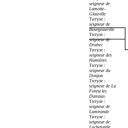
seigneur de
Lamotte-
Glauville
Титуле :
seigneur de
Bourgeauville
Титуле :
seigneur de
Drubec
Титуле :
seigneur des
Humières
Титуле :
seigneur du
Donjon
Титуле :
seigneur de La
Forest les
Dureaux
Титуле :
seigneur de
Lamirande
Титуле :
seigneur de
Lachetardie