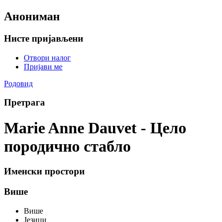
Анониман
Нисте пријављени
Отвори налог
Пријави ме
Родовид
Претрага
Marie Anne Dauvet - Цело
породично стабло
Именски простори
Више
Више
Језици