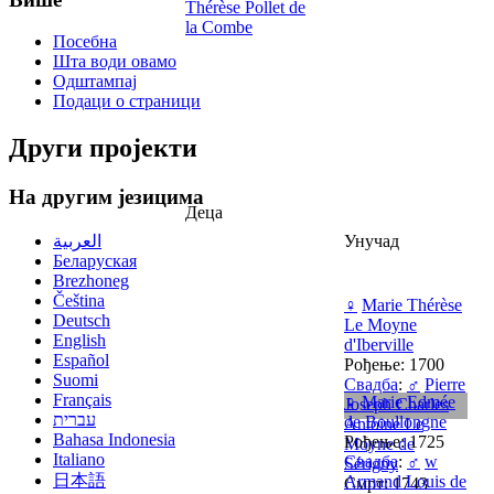
Thérèse Pollet de
la Combe
Посебна
Шта води овамо
Одштампај
Подаци о страници
Други пројекти
На другим језицима
Деца
العربية
Унучад
Беларуская
Brezhoneg
Čeština
♀
Marie Thérèse
Deutsch
Le Moyne
English
d'Iberville
Español
Рођење: 1700
Suomi
Свадба
:
♂
Pierre
Français
♀
Marie Edmée
Joseph Charles
עברית
de Boullongne
Antoine Le
Bahasa Indonesia
Рођење: 1725
Moyne de
Italiano
Свадба
:
♂
w
Sérigny
日本語
Armand Louis de
Смрт: 1743