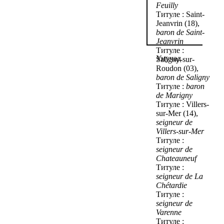
Feuilly
Титуле : Saint-
Jeanvrin (18),
baron de Saint-
Jeanvrin
Титуле :
Унучад
Saligny-sur-
Roudon (03),
baron de Saligny
Титуле :
baron
de Marigny
Титуле : Villers-
sur-Mer (14),
seigneur de
Villers-sur-Mer
Титуле :
seigneur de
Chateauneuf
Титуле :
seigneur de La
Chétardie
Титуле :
seigneur de
Varenne
Титуле :