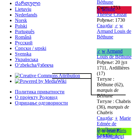
Béthune
Ქართული
Смрт: 1753
♀
Louise
Lietuvių
Thérèse Crozat
Nederlands
Рођење: 1730
Norsk
Свадба
:
♂
w
Polski
Armand Louis de
Português
Béthune
Română
Русский
Српски / srpski
♂
w
Armand
Svenska
Louis de Béthune
Українська
Рођење: 20 јул
Oʻzbekcha/ўзбекча
1711, Ardillières
(17)
Титуле :
Béthune (62),
marquis de
Политика приватности
Béthune
О пројекту Родовид
Титуле : Chabris
Одрицање одговорности
(36),
marquis de
Chabris
Свадба
:
♀
Marie
Edmée de
Boullongne
♂
w
Jean Pâris
Свадба
:
♀
de Monmartel