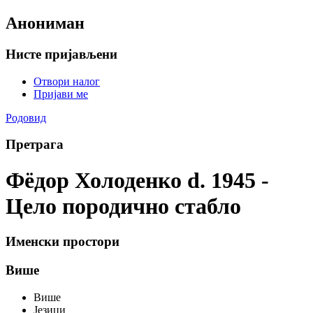
Анониман
Нисте пријављени
Отвори налог
Пријави ме
Родовид
Претрага
Фёдор Холоденко d. 1945 -
Цело породично стабло
Именски простори
Више
Више
Језици