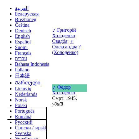
العربية
Беларуская
Brezhoneg
Čeština
♂
Григорій
Deutsch
Холоденко
English
Свадба
:
♀
Español
Олександра ?
Suomi
(Холоденко)
Français
עברית
Bahasa Indonesia
Italiano
日本語
Ქართული
♂
Фёдор
Lietuvių
Холоденко
Nederlands
Смрт: 1945,
Norsk
убит
Polski
Português
Română
Русский
Српски / srpski
Svenska
Українська