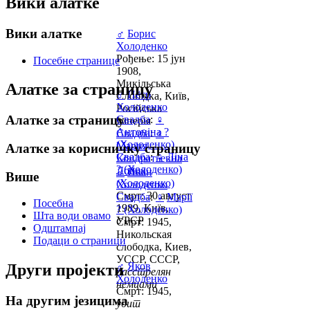
Вики алатке
Вики алатке
♂
Борис
Холоденко
Рођење: 15 јун
Посебне странице
1908,
Микільська
Алатке за страницу
♂
Пётр
Слобідка, Київ,
Холоденко
Російська
Алатке за страницу
Свадба
:
♀
Імперія
Антоніна ?
Свадба
:
♀
(Холоденко)
Мария
Алатке за корисничку страницу
Свадба
:
♀
Ліна
Кондратьевна
? (Холоденко)
Лобок
♂
Иван
Више
(Холоденко)
Холоденко
Смрт: 30 август
Свадба
:
♀
Марії
Посебна
1989, Київ,
? (Холоденко)
Шта води овамо
УРСР
Смрт: 1945,
Одштампај
Никольская
Подаци о страници
слободка, Киев,
УССР, СССР,
♂
Яков
Други пројекти
расстрелян
Холоденко
немцами
Смрт: 1945,
На другим језицима
убит