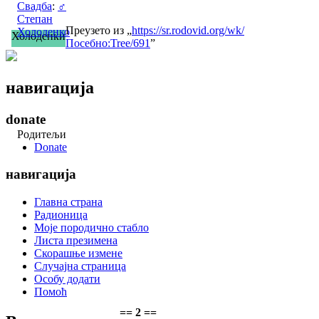
Свадба
:
♂
Степан
Преузето из „
https://sr.rodovid.org/wk/
Холоденко
Холоденки
Посебно:Tree/691
”
навигација
donate
Родитељи
Donate
навигација
Главна страна
Радионица
Моје породично стабло
Листа презимена
Скорашње измене
Случајна страница
Особу додати
Помоћ
== 2 ==