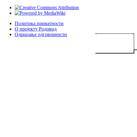
Политика приватности
О пројекту Родовид
Одрицање одговорности