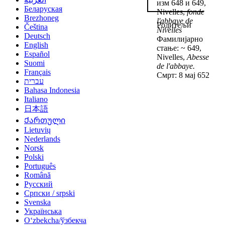
изм 648 и 649,
Беларуская
Nivelles,
fonde
Brezhoneg
l'abbaye de
Родитељи
Čeština
Nivelles
Deutsch
Фамилијарно
English
стање: ~ 649,
Español
Nivelles,
Abesse
Suomi
de l'abbaye.
Français
Смрт: 8 мај 652
עברית
Bahasa Indonesia
Italiano
日本語
Ქართული
Lietuvių
Nederlands
Norsk
Polski
Português
Română
Русский
Српски / srpski
Svenska
Українська
Oʻzbekcha/ўзбекча