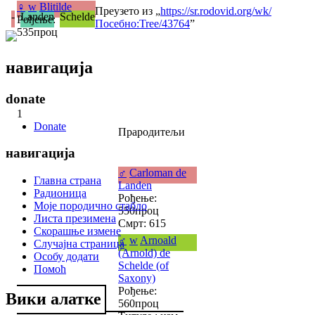
♀
w
Blitilde
Преузето из „
https://sr.rodovid.org/wk/
-
Landen
Schelde
Рођење:
Посебно:Tree/43764
”
535проц
навигација
donate
1
Donate
Прародитељи
навигација
♂
Carloman de
Главна страна
Landen
Радионица
Рођење:
Моје породично стабло
550проц
Листа презимена
Смрт: 615
Скорашње измене
♂
w
Arnoald
Случајна страница
(Arnold) de
Особу додати
Schelde (of
Помоћ
Saxony)
Рођење:
Вики алатке
560проц