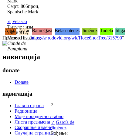
Mark
Смрт: 805проц,
Spanische Mark
♂
Velasco
Титуле : изм
Arista
Astur
Banu Qasi
Belascotenes
Jiménez
Tudela
Íñiga
799 и 812,
Преузето из „
Marca Hispánica,
https://sr.rodovid.org/wk/Посебно:Tree/315790
”
Conde de
Pamplona
навигација
donate
Donate
навигација
1
2
Главна страна
Радионица
Моје породично стабло
Листа презимена
♂
García de
Скорашње измене
Jiménez
Случајна страница
Рођење: