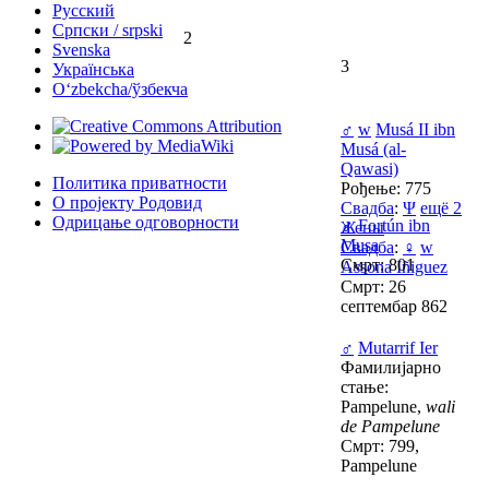
Русский
Српски / srpski
2
Svenska
3
Українська
Oʻzbekcha/ўзбекча
♂
w
Musá II ibn
Musá (al-
Qawasi)
Политика приватности
Рођење: 775
О пројекту Родовид
Свадба
:
Ψ
ещё 2
Одрицање одговорности
♂
Fortún ibn
Жены
Musa
Свадба
:
♀
w
Смрт: 801
Assona Iñiguez
Смрт: 26
септембар 862
♂
Mutarrif Ier
Фамилијарно
стање:
Pampelune,
wali
de Pampelune
Смрт: 799,
Pampelune