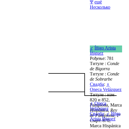
Ψ
ещё
Несколько
♂
Íñigo Arista
Íñiguez
Рођење: 781
Титуле :
Conde
de Bigorra
Титуле :
Conde
de Sobrarbe
Свадба
:
♀
Oneca Velázquez
Титуле : изм
820 и 852,
♀
Oneca
Pamplona, Marca
Velázquez
Hispánica,
Rey
Свадба
:
♂
Íñigo
de Pamplona, 1º
Arista Íñiguez
Смрт: 870,
Marca Hispánica