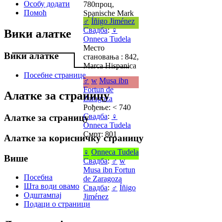
Особу додати
780проц,
Помоћ
Spanische Mark
♂
Íñigo Jiménez
Свадба
:
♀
Вики алатке
Onneca Tudela
Место
Вики алатке
становања : 842,
Marca Hispanica
Посебне странице
♂
w
Musa ibn
Fortun de
Алатке за страницу
Zaragoza
Рођење: < 740
Свадба
:
♀
Алатке за страницу
Onneca Tudela
Смрт: 801
Алатке за корисничку страницу
♀
Onneca Tudela
Више
Свадба
:
♂
w
Musa ibn Fortun
Посебна
de Zaragoza
Шта води овамо
Свадба
:
♂
Íñigo
Одштампај
Jiménez
Подаци о страници