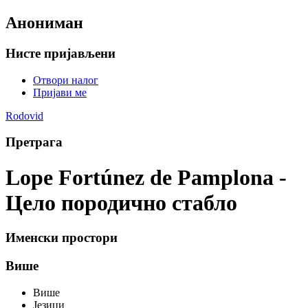
Анониман
Нисте пријављени
Отвори налог
Пријави ме
Rodovid
Претрага
Lope Fortúnez de Pamplona -
Цело породично стабло
Именски простори
Више
Више
Језици