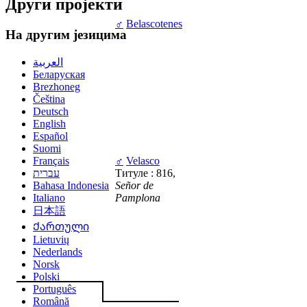
Други пројекти
♂
Belascotenes
На другим језицима
العربية
Беларуская
Brezhoneg
Čeština
Deutsch
English
Español
Suomi
Français
♂
Velasco
עברית
Титуле : 816,
Bahasa Indonesia
Señor de
Italiano
Pamplona
日本語
Ქართული
Lietuvių
Nederlands
Norsk
Polski
Português
Română