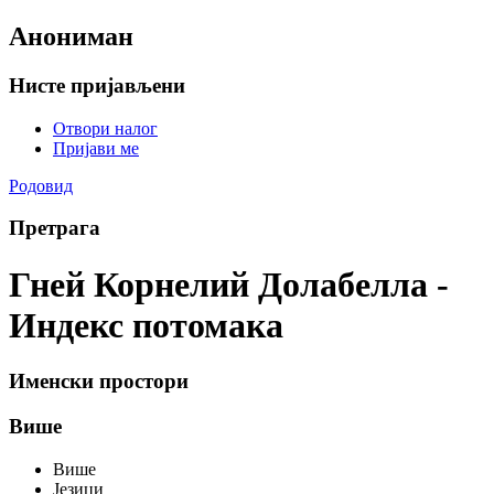
Анониман
Нисте пријављени
Отвори налог
Пријави ме
Родовид
Претрага
Гней Корнелий Долабелла -
Индекс потомака
Именски простори
Више
Више
Језици