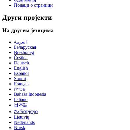
Подаци о страници
Други пројекти
На другим језицима
العربية
Беларуская
Brezhoneg
Čeština
Deutsch
English
Español
Suomi
Français
עברית
Bahasa Indonesia
Italiano
日本語
Ქართული
Lietuvių
Nederlands
Norsk