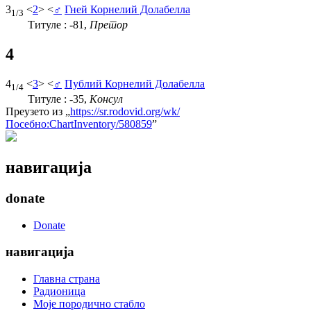
3
<
2
> <
♂
Гней Корнелий Долабелла
1/3
Титуле : -81,
Претор
4
4
<
3
> <
♂
Публий Корнелий Долабелла
1/4
Титуле : -35,
Консул
Преузето из „
https://sr.rodovid.org/wk/
Посебно:ChartInventory/580859
”
навигација
donate
Donate
навигација
Главна страна
Радионица
Моје породично стабло