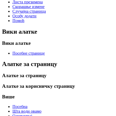
Листа презимена
Скорашње измене
Случајна страница
Особу додати
Помоћ
Вики алатке
Вики алатке
Посебне странице
Алатке за страницу
Алатке за страницу
Алатке за корисничку страницу
Више
Посебна
Шта води овамо
Одштампај