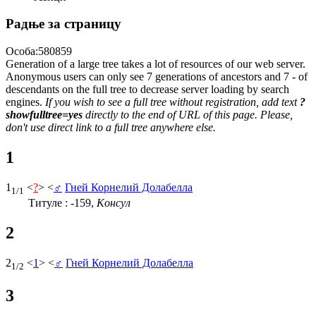
Радње за страницу
Особа:580859
Generation of a large tree takes a lot of resources of our web server.
Anonymous users can only see 7 generations of ancestors and 7 - of
descendants on the full tree to decrease server loading by search
engines.
If you wish to see a full tree without registration, add text
?
showfulltree=yes
directly to the end of URL of this page. Please,
don't use direct link to a full tree anywhere else.
1
1
<
?
> <
♂
Гней Корнелий Долабелла
1/1
Титуле : -159,
Консул
2
2
<
1
> <
♂
Гней Корнелий Долабелла
1/2
3